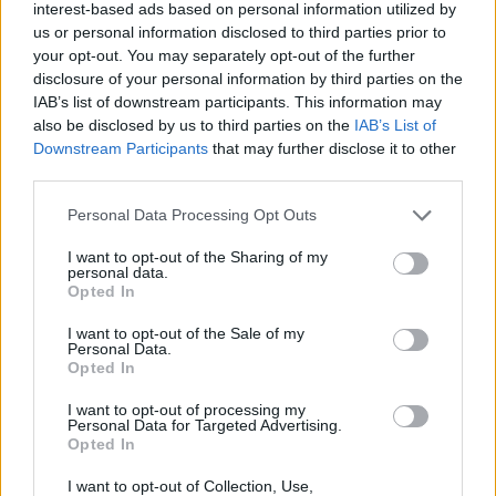
interest-based ads based on personal information utilized by
us or personal information disclosed to third parties prior to
your opt-out. You may separately opt-out of the further
disclosure of your personal information by third parties on the
IAB’s list of downstream participants. This information may
also be disclosed by us to third parties on the
IAB’s List of
Downstream Participants
that may further disclose it to other
third parties.
Personal Data Processing Opt Outs
I want to opt-out of the Sharing of my
personal data.
Opted In
I want to opt-out of the Sale of my
Personal Data.
Opted In
ALTO MILANESE
A luglio 130 nuovi nati all’Ospedale
I want to opt-out of processing my
Personal Data for Targeted Advertising.
di Legnano. Mai così tante nuove
Opted In
nascite in un solo mese da 10 anni
I want to opt-out of Collection, Use,