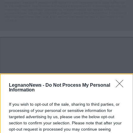
commento esprime il pensiero dell'autore e non rappresenta la linea editoriale
di VareseNews.it, che rimane autonoma e indipendente. I messaggi inclusi nei
commenti non sono testi giornalistici, ma post inviati dai singoli lettori che
possono essere automaticamente pubblicati senza filtro preventivo. I commenti
che includano uno o più link a siti esterni verranno rimossi in automatico dal
sistema.
LegnanoNews -
Do Not Process My Personal
Information
If you wish to opt-out of the sale, sharing to third parties, or
processing of your personal or sensitive information for
targeted advertising by us, please use the below opt-out
section to confirm your selection. Please note that after your
opt-out request is processed you may continue seeing
ALTRE NOTIZIE DI PARABIAGO