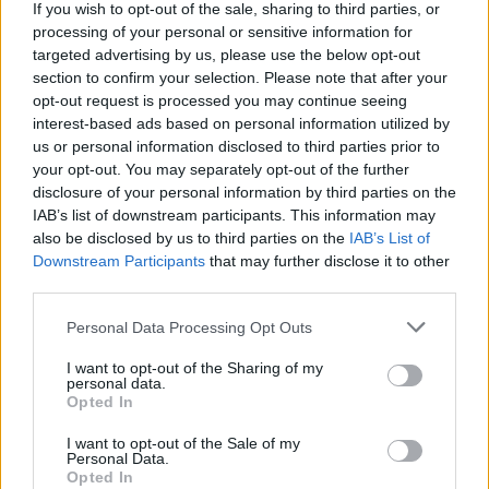
If you wish to opt-out of the sale, sharing to third parties, or
processing of your personal or sensitive information for
targeted advertising by us, please use the below opt-out
section to confirm your selection. Please note that after your
opt-out request is processed you may continue seeing
interest-based ads based on personal information utilized by
us or personal information disclosed to third parties prior to
your opt-out. You may separately opt-out of the further
disclosure of your personal information by third parties on the
IAB’s list of downstream participants. This information may
also be disclosed by us to third parties on the
IAB’s List of
Downstream Participants
that may further disclose it to other
third parties.
Commenti
Accedi
o
registrati
per commentare questo
Personal Data Processing Opt Outs
articolo.
I want to opt-out of the Sharing of my
L'email è richiesta ma non verrà mostrata ai visitatori. Il contenuto di questo
personal data.
commento esprime il pensiero dell'autore e non rappresenta la linea editoriale
Opted In
di VareseNews.it, che rimane autonoma e indipendente. I messaggi inclusi nei
commenti non sono testi giornalistici, ma post inviati dai singoli lettori che
possono essere automaticamente pubblicati senza filtro preventivo. I commenti
che includano uno o più link a siti esterni verranno rimossi in automatico dal
I want to opt-out of the Sale of my
sistema.
Personal Data.
Opted In