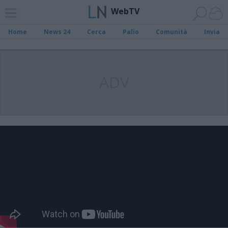
WebTV
Home
News 24
Cerca
Palio
Comunità
Invia
ADV