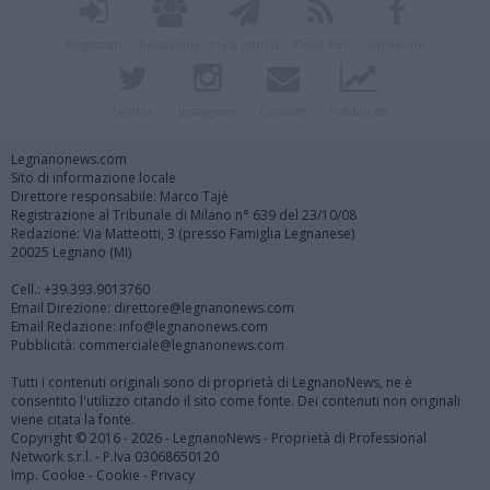
Registrati
Redazione
Invia notizia
Feed RSS
Facebook
Twitter
Instagram
Contatti
Pubblicità
Legnanonews.com
Sito di informazione locale
Direttore responsabile: Marco Tajè
Registrazione al Tribunale di Milano n° 639 del 23/10/08
Redazione: Via Matteotti, 3 (presso Famiglia Legnanese)
20025 Legnano (MI)
Cell.: +39.393.9013760
Email Direzione: direttore@legnanonews.com
Email Redazione: info@legnanonews.com
Pubblicità: commerciale@legnanonews.com
Tutti i contenuti originali sono di proprietà di LegnanoNews, ne è
consentito l'utilizzo citando il sito come fonte. Dei contenuti non originali
viene citata la fonte.
Copyright © 2016 - 2026 - LegnanoNews - Proprietà di Professional
Network s.r.l. - P.Iva 03068650120
Imp. Cookie
-
Cookie
-
Privacy