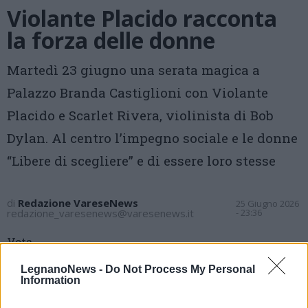
Violante Placido racconta
la forza delle donne
Martedì 23 giugno una serata magica a
Palazzo Branda Castiglioni con Violante
Placido e Scarlet Rivera, violinista di Bob
Dylan. Al centro l’impegno sociale e le donne
“Libere di scegliere” e di essere loro stesse
di
Redazione VareseNews
25 Giugno 2026
redazione_varesenews@varesenews.it
- 23:36
Vota
LegnanoNews -
Do Not Process My Personal
Information