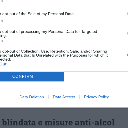
In
acilmente raggiungibile sia in auto sia con i
o opt-out of the Sale of my Personal Data.
In
, la
stazione di Legnano
dista circa dieci
to opt-out of processing my Personal Data for Targeted
a concerti ed è servita dai collegamenti con
ing.
In
o opt-out of Collection, Use, Retention, Sale, and/or Sharing
sono consigliati due parcheggi
ersonal Data that Is Unrelated with the Purposes for which it
lected.
i:
piazzale Primo Maggio
, adiacente all’area
Out
rcato
, raggiungibile con una breve
CONFIRM
tello.
ene dagli ingressi predisposti dagli
Data Deletion
Data Access
Privacy Policy
a blindata e misure anti-alcol