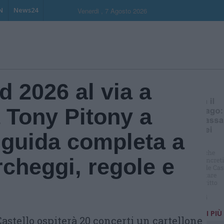
N
News24
Venerdi , 7 Agosto 2026
 2026 al via a
 Tony Pitony a
guida completa a
rcheggi, regole e
I PIÙ
l Castello ospiterà 20 concerti un cartellone