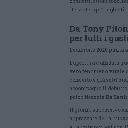
concerti, street food, b
“terzo tempo” rugbistic
Da Tony Piton
per tutti i gust
L’edizione 2026 punta 
L’apertura è affidata qu
vero fenomeno virale gra
concerto è già
sold out
accompagna il debutto d
palco
Niccolò De Santi
Il giorno successivo sa
apprezzate della nuova 
alla festa revival con
V