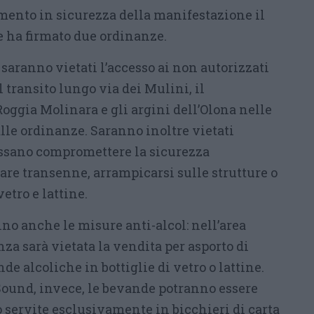
imento in sicurezza della manifestazione il
 ha firmato due ordinanze.
 saranno vietati l’accesso ai non autorizzati
il transito lungo via dei Mulini, il
gia Molinara e gli argini dell’Olona nelle
alle ordinanze. Saranno inoltre vietati
sano compromettere la sicurezza
are transenne, arrampicarsi sulle strutture o
vetro e lattine.
anno anche le misure anti-alcol: nell’area
nza sarà vietata la vendita per asporto di
de alcoliche in bottiglie di vetro o lattine.
Sound, invece, le bevande potranno essere
ervite esclusivamente in bicchieri di carta