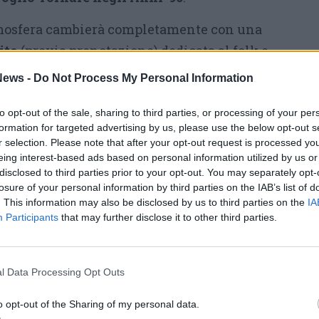
tmosfera cambierà completamente con una
ito
(previa prenotazione) dedicata al folk e
zie al doppio concerto di
Bandabardò
e
ews -
Do Not Process My Personal Information
s
.
to opt-out of the sale, sharing to third parties, or processing of your per
rà poi con
Elio e le Storie Tese
(9 luglio),
formation for targeted advertising by us, please use the below opt-out s
r selection. Please note that after your opt-out request is processed y
oyale e Tära (10 luglio),
Finley
e
Teenage
eing interest-based ads based on personal information utilized by us or
o
con 18K e SCAR (16 luglio), la
Zarro Night
disclosed to third parties prior to your opt-out. You may separately opt-
Pagante
(18 luglio) e si concluderà il
21 luglio
losure of your personal information by third parties on the IAB’s list of
. This information may also be disclosed by us to third parties on the
IA
nti più attesi dell’intera estate: il concerto
Participants
that may further disclose it to other third parties.
della world music e del rock meticcio,
 venticinquesima edizione del festival.
l Data Processing Opt Outs
 al Rugby Sound
o opt-out of the Sharing of my personal data.