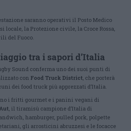
estazione saranno operativi il Posto Medico
si locale, la Protezione civile, la Croce Rossa,
gili del Fuoco.
viaggio tra i sapori d’Italia
ugby Sound conferma uno dei suoi punti di
ealizzato con
Food Truck District
, che porterà
lcuni dei food truck più apprezzati d’Italia.
no i fritti gourmet e i panini vegani di
Aut
, il tiramisù campione d’Italia di
 sandwich, hamburger, pulled pork, polpette
tariani, gli arrosticini abruzzesi e le focacce