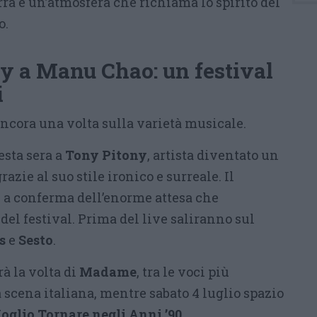
irra e un’atmosfera che richiama lo spirito del
o.
y a Manu Chao: un festival
i
ancora una volta sulla varietà musicale.
esta sera a
Tony Pitony
, artista diventato un
zie al suo stile ironico e surreale. Il
, a conferma dell’enorme attesa che
el festival. Prima del live saliranno sul
s
e
Sesto
.
rà la volta di
Madame
, tra le voci più
scena italiana, mentre sabato 4 luglio spazio
oglio Tornare negli Anni ’90
.