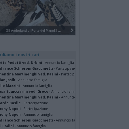
Pulizia del bosco del Rugareto a ...
rdiamo i nostri cari
tte Pedotti ved. Urbini
- Annuncio famiglia
nfranco Schieroni Giacometti
- Partecipazione
mentina Martinenghi ved. Pasini
- Partecipazione
ian Jasik
- Annuncio famiglia
lle Mazzini
- Annuncio famiglia
sa Squicciarini ved. Greco
- Annuncio famiglia
mentina Martinenghi ved. Pasini
- Annuncio famiglia
cardo Basile
- Partecipazione
hony Napoli
- Partecipazione
hony Napoli
- Annuncio famiglia
nfranco Schieroni Giacometti
- Annuncio famiglia
i Codini
- Annuncio famiglia