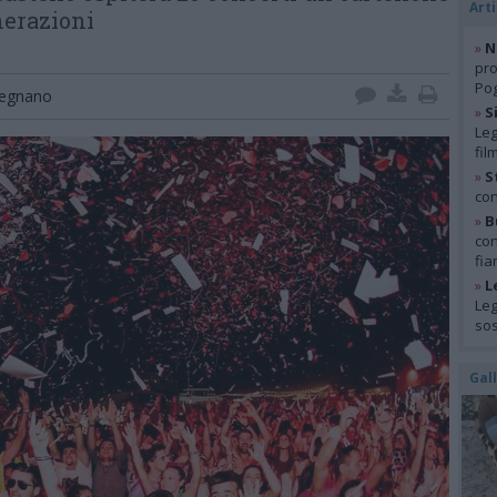
Arti
nerazioni
»
N
pro
Pog
egnano
»
S
Leg
fil
»
S
con
»
B
con
fia
»
L
Leg
so
Gal