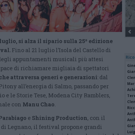
uglio, si alza il sipario sulla 25ª edizione
val.
Fino al 21 luglio l’Isola del Castello di
Rico
egli appuntamenti musicali più attesi
Gine
apace di richiamare migliaia di spettatori
Gia
che attraversa generi e generazioni
: dal
Cle
Mar
itony all’energia di Salmo, passando per
Achi
o e le Storie Tese, Modena City Ramblers,
Tere
Cle
inale con
Manu Chao
.
Ric
Ant
Parabiago
e
Shining Production
, con il
Ant
di Legnano, il festival propone grandi
Gia
Luig