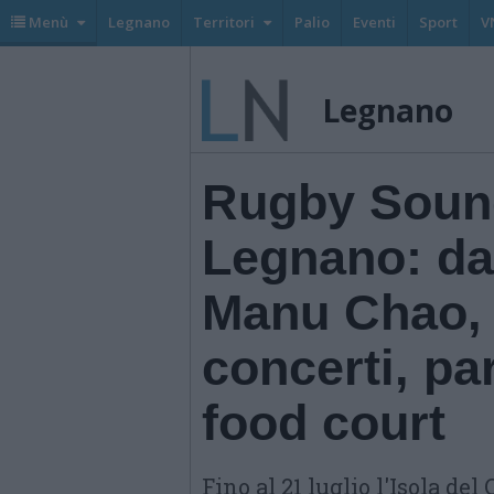
Menù
Legnano
Territori
Palio
Eventi
Sport
V
Legnano
Rugby Sound
Legnano: da
Manu Chao, 
concerti, pa
food court
Fino al 21 luglio l'Isola de