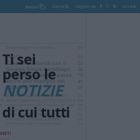
Cerca
Seguici su
Accedi
Meteo
Ti sei
perso le
NOTIZIE
di cui tutti
parlano ?
 VISTI