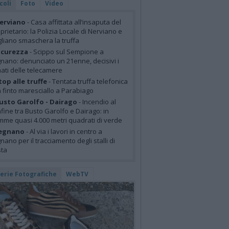
coli
Foto
Video
erviano
- Casa affittata all’insaputa del
prietario: la Polizia Locale di Nerviano e
liano smaschera la truffa
icurezza
- Scippo sul Sempione a
nano: denunciato un 21enne, decisivi i
mati delle telecamere
top alle truffe
- Tentata truffa telefonica
 finto maresciallo a Parabiago
usto Garolfo - Dairago
- Incendio al
fine tra Busto Garolfo e Dairago: in
mme quasi 4.000 metri quadrati di verde
egnano
- Al via i lavori in centro a
nano per il tracciamento degli stalli di
sta
lerie Fotografiche
WebTV