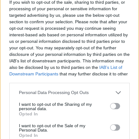
If you wish to opt-out of the sale, sharing to third parties, or
l’opportunità di inserirci in questa iniziativa
processing of your personal or sensitive information for
perché riguarda direttamente il nostro lavoro
targeted advertising by us, please use the below opt-out
section to confirm your selection. Please note that after your
educativo e i valori che promuoviamo
opt-out request is processed you may continue seeing
quotidianamente». Fonte: www.uisp.it
interest-based ads based on personal information utilized by
us or personal information disclosed to third parties prior to
your opt-out. You may separately opt-out of the further
SPECIALE UISP
–
T
utti gli articoli su
disclosure of your personal information by third parties on the
VareseNews
IAB’s list of downstream participants. This information may
also be disclosed by us to third parties on the
IAB’s List of
Downstream Participants
that may further disclose it to other
third parties.
Personal Data Processing Opt Outs
I want to opt-out of the Sharing of my
personal data.
Tutti gli eventi
Opted In
di
agosto
I want to opt-out of the Sale of my
Via Confalonieri, 5
Personal Data.
Castronno
Opted In