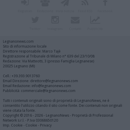
Registrati
Redazione
Invia notizia
Feed RSS
Facebook
Twitter
Instagram
Contatti
Pubblicità
Legnanonews.com
Sito di informazione locale
Direttore responsabile: Marco Tajè
Registrazione al Tribunale di Milano n° 639 del 23/10/08
Redazione: Via Matteotti, 3 (presso Famiglia Legnanese)
20025 Legnano (MI)
Cell.: +39.393.9013760
Email Direzione: direttore@legnanonews.com
Email Redazione: info@legnanonews.com
Pubblicità: commerciale@legnanonews.com
Tutti i contenuti originali sono di proprietà di LegnanoNews, ne è
consentito l'utilizzo citando il sito come fonte. Dei contenuti non originali
viene citata la fonte.
Copyright © 2016 - 2026 - LegnanoNews - Proprietà di Professional
Network s.r.l. - P.Iva 03068650120
Imp. Cookie
-
Cookie
-
Privacy