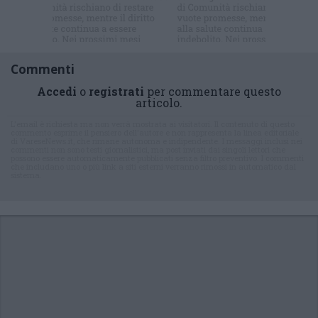
newsletter
Commenti
Accedi
o
registrati
per commentare questo
articolo.
L'email è richiesta ma non verrà mostrata ai visitatori. Il contenuto di questo
commento esprime il pensiero dell'autore e non rappresenta la linea editoriale
di VareseNews.it, che rimane autonoma e indipendente. I messaggi inclusi nei
commenti non sono testi giornalistici, ma post inviati dai singoli lettori che
possono essere automaticamente pubblicati senza filtro preventivo. I commenti
che includano uno o più link a siti esterni verranno rimossi in automatico dal
sistema.