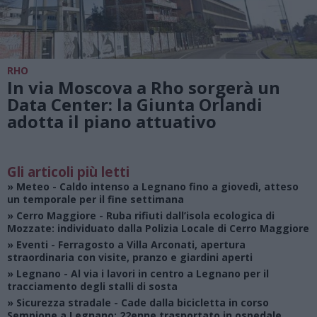
RHO
In via Moscova a Rho sorgerà un
Data Center: la Giunta Orlandi
adotta il piano attuativo
Gli articoli più letti
»
Meteo
- Caldo intenso a Legnano fino a giovedì, atteso
un temporale per il fine settimana
»
Cerro Maggiore
- Ruba rifiuti dall’isola ecologica di
Mozzate: individuato dalla Polizia Locale di Cerro Maggiore
»
Eventi
- Ferragosto a Villa Arconati, apertura
straordinaria con visite, pranzo e giardini aperti
»
Legnano
- Al via i lavori in centro a Legnano per il
tracciamento degli stalli di sosta
»
Sicurezza stradale
- Cade dalla bicicletta in corso
Sempione a Legnano: 22enne trasportato in ospedale