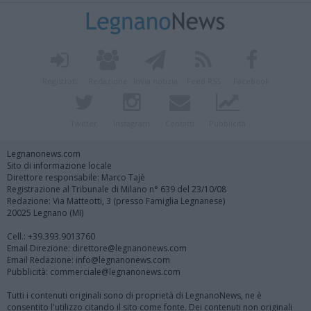
Registrati
Redazione
Invia notizia
Feed RSS
Facebook
Twitter
Instagram
Contatti
Pubblicità
Legnanonews.com
Sito di informazione locale
Direttore responsabile: Marco Tajè
Registrazione al Tribunale di Milano n° 639 del 23/10/08
Redazione: Via Matteotti, 3 (presso Famiglia Legnanese)
20025 Legnano (MI)
Cell.: +39.393.9013760
Email Direzione: direttore@legnanonews.com
Email Redazione: info@legnanonews.com
Pubblicità: commerciale@legnanonews.com
Tutti i contenuti originali sono di proprietà di LegnanoNews, ne è
consentito l'utilizzo citando il sito come fonte. Dei contenuti non originali