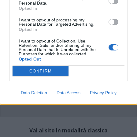
commenti non sono testi giornalistici, ma post inviati dai singoli lettori che
Personal Data.
possono essere automaticamente pubblicati senza filtro preventivo. I commenti
Opted In
che includano uno o più link a siti esterni verranno rimossi in automatico dal
sistema.
I want to opt-out of processing my
Personal Data for Targeted Advertising.
Opted In
I want to opt-out of Collection, Use,
Retention, Sale, and/or Sharing of my
Personal Data that Is Unrelated with the
Purposes for which it was collected.
Opted Out
CONFIRM
Data Deletion
Data Access
Privacy Policy
Vai al sito in modalità classica