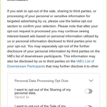
If you wish to opt-out of the sale, sharing to third parties, or
processing of your personal or sensitive information for
targeted advertising by us, please use the below opt-out
section to confirm your selection. Please note that after your
opt-out request is processed you may continue seeing
interest-based ads based on personal information utilized by
us or personal information disclosed to third parties prior to
your opt-out. You may separately opt-out of the further
disclosure of your personal information by third parties on the
IAB’s list of downstream participants. This information may
also be disclosed by us to third parties on the
IAB’s List of
Downstream Participants
that may further disclose it to other
third parties.
Personal Data Processing Opt Outs
Commenti
Accedi
o
registrati
per commentare questo
I want to opt-out of the Sharing of my
articolo.
personal data.
Opted In
L'email è richiesta ma non verrà mostrata ai visitatori. Il contenuto di questo
commento esprime il pensiero dell'autore e non rappresenta la linea editoriale
I want to opt-out of the Sale of my
di VareseNews.it, che rimane autonoma e indipendente. I messaggi inclusi nei