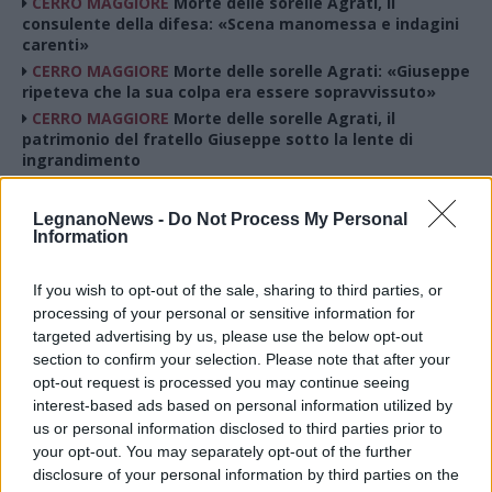
CERRO MAGGIORE
Morte delle sorelle Agrati, il
consulente della difesa: «Scena manomessa e indagini
carenti»
CERRO MAGGIORE
Morte delle sorelle Agrati: «Giuseppe
ripeteva che la sua colpa era essere sopravvissuto»
CERRO MAGGIORE
Morte delle sorelle Agrati, il
patrimonio del fratello Giuseppe sotto la lente di
ingrandimento
CERRO MAGGIORE
Morte delle sorelle Agrati, in aula
l’«ossessione» del fratello per i fondi dei brevetti
LegnanoNews -
Do Not Process My Personal
“americani”
Information
CERRO MAGGIORE
Morte delle sorelle Agrati, il fratello
accusato di omicidio resta in carcere
If you wish to opt-out of the sale, sharing to third parties, or
CERRO MAGGIORE
Morte delle sorelle Agrati, parla il
processing of your personal or sensitive information for
nipote: «Mia zia Carla preoccupata dalle reazioni del
targeted advertising by us, please use the below opt-out
fratello»
section to confirm your selection. Please note that after your
CERRO MAGGIORE
Morte delle sorelle Agrati, la difesa
opt-out request is processed you may continue seeing
chiede i domiciliari per il fratello accusato di omicidio
interest-based ads based on personal information utilized by
CERRO MAGGIORE
Torna in aula la morte delle sorelle
us or personal information disclosed to third parties prior to
Agrati: «Più punti di innesco per l’incendio»
your opt-out. You may separately opt-out of the further
CERRO MAGGIORE
Quei lunghi minuti in cui Giuseppe
disclosure of your personal information by third parties on the
Agrati non disse che le sorelle erano nell’appartamento