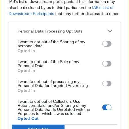
IAB’s list of downstream participants. This information may
che bruciava
also be disclosed by us to third parties on the
IAB’s List of
CERRO MAGGIORE
Morte delle sorelle Agrati, il fratello
Downstream Participants
that may further disclose it to other
accusato di omicidio: «Innocente, ma non posso
third parties.
difendermi»
CERRO MAGGIORE
Cerro Maggiore, Agrati rinviato a
Personal Data Processing Opt Outs
giudizio per l’omicidio delle sorelle
Incendio casa Agrati a Cerro Maggiore: in carcere il
I want to opt-out of the Sharing of my
fratello
personal data.
Opted In
Incendio casa Agrati, il fratello Giuseppe si dichiara
innocente
I want to opt-out of the Sale of my
Incendio di via Roma a Cerro Maggiore, perizia per
Personal Data.
Giuseppe Agrati
Opted In
Caso Agrati, il fratello indagato per omicidio
I want to opt-out of processing my
volontario aggravato e incendio
Personal Data for Targeted Advertising.
Incendio di via Roma, la Procura chiede l’archiviazione
Opted In
per Giuseppe Agrati
I want to opt-out of Collection, Use,
Scientifica per il caso Agrati, chiuso il centro di Cerro
Retention, Sale, and/or Sharing of my
Maggiore
Personal Data that Is Unrelated with the
Purposes for which it was collected.
Incendio nella notte: muoiono due sorelle
Opted Out
CERRO MAGGIORE
Morte delle sorelle Agrati, per la
Corte d’Assise il movente dell’omicidio è economico