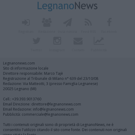
Registrati
Redazione
Invia notizia
Feed RSS
Facebook
Twitter
Instagram
Contatti
Pubblicità
Legnanonews.com
Sito di informazione locale
Direttore responsabile: Marco Tajè
Registrazione al Tribunale di Milano n° 639 del 23/10/08
Redazione: Via Matteotti, 3 (presso Famiglia Legnanese)
20025 Legnano (MI)
Cell.: +39.393.9013760
Email Direzione: direttore@legnanonews.com
Email Redazione: info@legnanonews.com
Pubblicità: commerciale@legnanonews.com
Tutti i contenuti originali sono di proprietà di LegnanoNews, ne è
consentito l'utilizzo citando il sito come fonte. Dei contenuti non originali
viene citata la fonte.