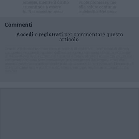
Commenti
Accedi
o
registrati
per commentare questo
articolo.
L'email è richiesta ma non verrà mostrata ai visitatori. Il contenuto di questo
commento esprime il pensiero dell'autore e non rappresenta la linea editoriale
di VareseNews.it, che rimane autonoma e indipendente. I messaggi inclusi nei
commenti non sono testi giornalistici, ma post inviati dai singoli lettori che
possono essere automaticamente pubblicati senza filtro preventivo. I commenti
che includano uno o più link a siti esterni verranno rimossi in automatico dal
sistema.