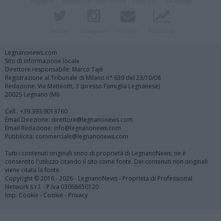
Registrati
Redazione
Invia notizia
Feed RSS
Facebook
Twitter
Instagram
Contatti
Pubblicità
Legnanonews.com
Sito di informazione locale
Direttore responsabile: Marco Tajè
Registrazione al Tribunale di Milano n° 639 del 23/10/08
Redazione: Via Matteotti, 3 (presso Famiglia Legnanese)
20025 Legnano (MI)
Cell.: +39.393.9013760
Email Direzione: direttore@legnanonews.com
Email Redazione: info@legnanonews.com
Pubblicità: commerciale@legnanonews.com
Tutti i contenuti originali sono di proprietà di LegnanoNews, ne è
consentito l'utilizzo citando il sito come fonte. Dei contenuti non originali
viene citata la fonte.
Copyright © 2016 - 2026 - LegnanoNews - Proprietà di Professional
Network s.r.l. - P.Iva 03068650120
Imp. Cookie
-
Cookie
-
Privacy