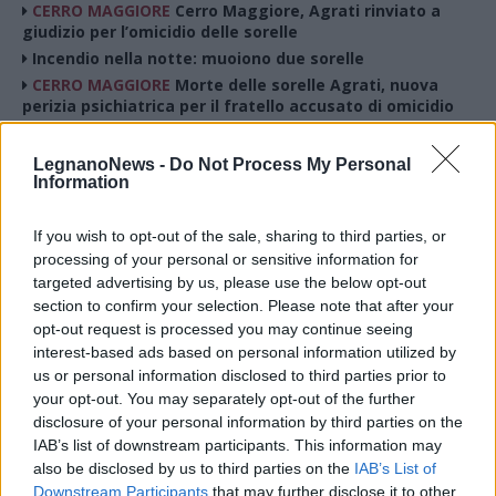
CERRO MAGGIORE
Cerro Maggiore, Agrati rinviato a
giudizio per l’omicidio delle sorelle
Incendio nella notte: muoiono due sorelle
CERRO MAGGIORE
Morte delle sorelle Agrati, nuova
perizia psichiatrica per il fratello accusato di omicidio
CERRO MAGGIORE
Morte delle sorelle Agrati, il fratello
imputato era «capace di intendere e di volere» la notte
LegnanoNews -
Do Not Process My Personal
dell’incendio
Information
CERRO MAGGIORE
Morte delle sorelle Agrati, la difesa
chiede la scarcerazione per il fratello accusato di
If you wish to opt-out of the sale, sharing to third parties, or
omicidio
processing of your personal or sensitive information for
CERRO MAGGIORE
Morte delle sorelle Agrati, resta in
targeted advertising by us, please use the below opt-out
carcere il fratello accusato di omicidio
section to confirm your selection. Please note that after your
CERRO MAGGIORE
Morte delle sorella Agrati, per la
opt-out request is processed you may continue seeing
perizia l’incendio in cui persero la vita non fu
interest-based ads based on personal information utilized by
accidentale
us or personal information disclosed to third parties prior to
CERRO MAGGIORE
Morte delle sorelle Agrati, la Procura
your opt-out. You may separately opt-out of the further
chiede l’ergastolo per il fratello sopravvissuto
disclosure of your personal information by third parties on the
all’incendio
IAB’s list of downstream participants. This information may
CERRO MAGGIORE
Morte delle sorelle Agrati, per la
also be disclosed by us to third parties on the
IAB’s List of
Corte d’Assise il movente dell’omicidio è economico
Downstream Participants
that may further disclose it to other