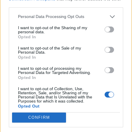
third parties.
PIÙ INFORMAZIONI SU
giuseppe agrati
cerro maggiore
Personal Data Processing Opt Outs
I want to opt-out of the Sharing of my
personal data.
LEGGI GLI ALTRI ARTICOLI DI
Opted In
ALTO MILANESE
I want to opt-out of the Sale of my
Personal Data.
Opted In
I want to opt-out of processing my
Personal Data for Targeted Advertising.
Selezioniamo per te
Opted In
Il meglio di
I want to opt-out of Collection, Use,
Retention, Sale, and/or Sharing of my
Personal Data that Is Unrelated with the
Purposes for which it was collected.
Opted Out
Iscriviti alla
CONFIRM
newsletter