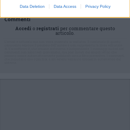
Data Deletion
Data Access
Privacy Policy
Commenti
Accedi
o
registrati
per commentare questo
articolo.
L'email è richiesta ma non verrà mostrata ai visitatori. Il contenuto di questo
commento esprime il pensiero dell'autore e non rappresenta la linea editoriale
di VareseNews.it, che rimane autonoma e indipendente. I messaggi inclusi nei
commenti non sono testi giornalistici, ma post inviati dai singoli lettori che
possono essere automaticamente pubblicati senza filtro preventivo. I commenti
che includano uno o più link a siti esterni verranno rimossi in automatico dal
sistema.