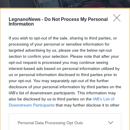
LegnanoNews -
Do Not Process My Personal
Information
If you wish to opt-out of the sale, sharing to third parties, or
processing of your personal or sensitive information for
LEGNANO
Omicidio Vasilica Potincu a
targeted advertising by us, please use the below opt-out
section to confirm your selection. Please note that after your
Legnano: fermato un operaio di 29
opt-out request is processed you may continue seeing
anni di Robecco sul Naviglio
interest-based ads based on personal information utilized by
us or personal information disclosed to third parties prior to
your opt-out. You may separately opt-out of the further
disclosure of your personal information by third parties on the
IAB’s list of downstream participants. This information may
also be disclosed by us to third parties on the
IAB’s List of
Downstream Participants
that may further disclose it to other
third parties.
Personal Data Processing Opt Outs