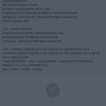
Legnanonews.com
Sito di informazione locale
Direttore responsabile: Marco Tajè
Registrazione al Tribunale di Milano n° 639 del 23/10/08
Redazione: Via Matteotti, 3 (presso Famiglia Legnanese)
20025 Legnano (MI)
Cell.: +39.393.9013760
Email Direzione: direttore@legnanonews.com
Email Redazione: info@legnanonews.com
Pubblicità: commerciale@legnanonews.com
Tutti i contenuti originali sono di proprietà di LegnanoNews, ne è
consentito l'utilizzo citando il sito come fonte. Dei contenuti non originali
viene citata la fonte.
Copyright © 2016 - 2026 - LegnanoNews - Proprietà di Professional
Network s.r.l. - P.Iva 03068650120
Imp. Cookie
-
Cookie
-
Privacy
TORNA SU