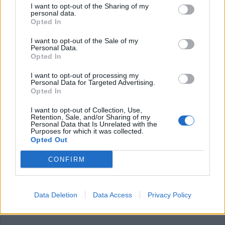
I want to opt-out of the Sharing of my
personal data.
Opted In
I want to opt-out of the Sale of my
Personal Data.
Opted In
I want to opt-out of processing my
TURBIGO
Personal Data for Targeted Advertising.
Omicidio di Turbigo. Condannato a
Opted In
17 anni e 4 mesi l’uomo che sparò a
I want to opt-out of Collection, Use,
Emanuel Rroku
Retention, Sale, and/or Sharing of my
Personal Data that Is Unrelated with the
Purposes for which it was collected.
Opted Out
CONFIRM
Data Deletion
Data Access
Privacy Policy