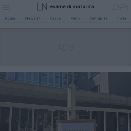
esame di maturità
Home
News 24
Cerca
Palio
Comunità
Invia
ADV