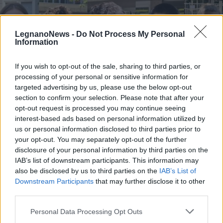
LegnanoNews -
Do Not Process My Personal
Information
If you wish to opt-out of the sale, sharing to third parties, or
processing of your personal or sensitive information for
SCUOLA
Husmann e Furedi, ma anche
targeted advertising by us, please use the below opt-out
Bianucci e Calabresi: le tracce più
section to confirm your selection. Please note that after your
opt-out request is processed you may continue seeing
“gettonate” tra gli studenti di
interest-based ads based on personal information utilized by
Legnano alla Maturità 2026
us or personal information disclosed to third parties prior to
your opt-out. You may separately opt-out of the further
disclosure of your personal information by third parties on the
IAB’s list of downstream participants. This information may
also be disclosed by us to third parties on the
IAB’s List of
Downstream Participants
that may further disclose it to other
third parties.
Personal Data Processing Opt Outs