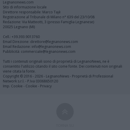
Legnanonews.com
Sito di informazione locale
Direttore responsabile: Marco Tajè
Registrazione al Tribunale di Milano n° 639 del 23/10/08
Redazione: Via Matteotti, 3 (presso Famiglia Legnanese)
20025 Legnano (MI)
Cell.: +39.393.9013760
Email Direzione: direttore@legnanonews.com
Email Redazione: info@legnanonews.com
Pubblicità: commerciale@legnanonews.com
Tutti i contenuti originali sono di proprietà di LegnanoNews, ne è
consentito l'utilizzo citando il sito come fonte. Dei contenuti non originali
viene citata la fonte.
Copyright © 2016 - 2026 - LegnanoNews - Proprietà di Professional
Network s.r.l. - P.Iva 03068650120
Imp. Cookie
-
Cookie
-
Privacy
TORNA SU