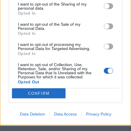
I want to opt-out of the Sharing of my
personal data.
Opted In
I want to opt-out of the Sale of my
Personal Data.
Opted In
I want to opt-out of processing my
Personal Data for Targeted Advertising.
SCUOLA
Opted In
Maturità 2023, Whatsapp e Piero
Angela i temi preferiti degli
I want to opt-out of Collection, Use,
Retention, Sale, and/or Sharing of my
studenti di Legnano
Personal Data that Is Unrelated with the
Purposes for which it was collected.
Opted Out
CONFIRM
Data Deletion
Data Access
Privacy Policy