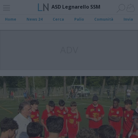
ASD Legnarello SSM
Home
News 24
Cerca
Palio
Comunità
Invia
ADV