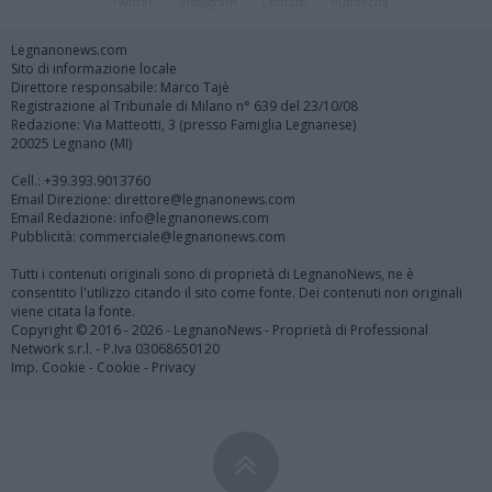
Twitter
Instagram
Contatti
Pubblicità
Legnanonews.com
Sito di informazione locale
Direttore responsabile: Marco Tajè
Registrazione al Tribunale di Milano n° 639 del 23/10/08
Redazione: Via Matteotti, 3 (presso Famiglia Legnanese)
20025 Legnano (MI)
Cell.: +39.393.9013760
Email Direzione: direttore@legnanonews.com
Email Redazione: info@legnanonews.com
Pubblicità: commerciale@legnanonews.com
Tutti i contenuti originali sono di proprietà di LegnanoNews, ne è
consentito l'utilizzo citando il sito come fonte. Dei contenuti non originali
viene citata la fonte.
Copyright © 2016 - 2026 - LegnanoNews - Proprietà di Professional
Network s.r.l. - P.Iva 03068650120
Imp. Cookie
-
Cookie
-
Privacy