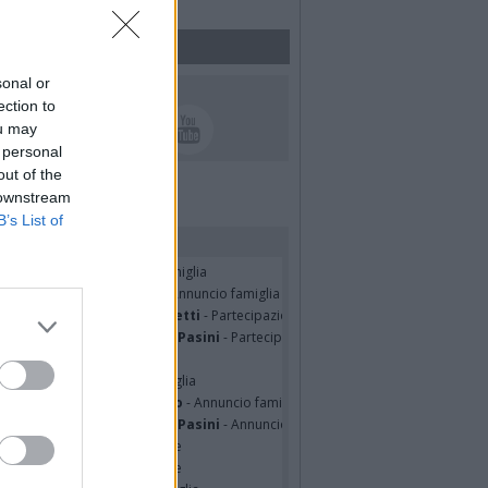
sonal or
UICI SUI SOCIAL
ection to
ou may
 personal
out of the
 downstream
B’s List of
rdiamo i nostri cari
TRO MALERBA
- Annuncio famiglia
tte Pedotti ved. Urbini
- Annuncio famiglia
nfranco Schieroni Giacometti
- Partecipazione
mentina Martinenghi ved. Pasini
- Partecipazione
ian Jasik
- Annuncio famiglia
lle Mazzini
- Annuncio famiglia
sa Squicciarini ved. Greco
- Annuncio famiglia
mentina Martinenghi ved. Pasini
- Annuncio famiglia
cardo Basile
- Partecipazione
hony Napoli
- Partecipazione