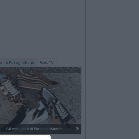
lerie Fotografiche
WebTV
Pulizia del bosco del Rugareto a ...