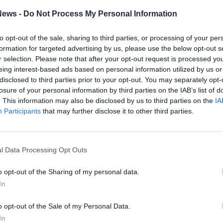
ews -
Do Not Process My Personal Information
to opt-out of the sale, sharing to third parties, or processing of your per
SEG
formation for targeted advertising by us, please use the below opt-out s
r selection. Please note that after your opt-out request is processed y
eing interest-based ads based on personal information utilized by us or
disclosed to third parties prior to your opt-out. You may separately opt-
losure of your personal information by third parties on the IAB’s list of
. This information may also be disclosed by us to third parties on the
IA
Rico
Participants
that may further disclose it to other third parties.
PIE
Gine
Gia
l Data Processing Opt Outs
Cle
Mar
o opt-out of the Sharing of my personal data.
Achi
In
Tere
Cle
Ric
o opt-out of the Sale of my Personal Data.
Ant
In