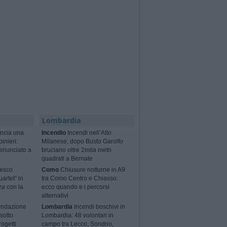
Lombardia
ncia una
Incendio
Incendi nell’Alto
binieri:
Milanese, dopo Busto Garolfo
enunciato a
bruciano oltre 2mila metri
quadrati a Bernate
cesco
Como
Chiusure notturne in A9
artet” in
tra Como Centro e Chiasso:
za con la
ecco quando e i percorsi
alternativi
ondazione
Lombardia
Incendi boschivi in
sotto
Lombardia: 48 volontari in
rogetti
campo tra Lecco, Sondrio,