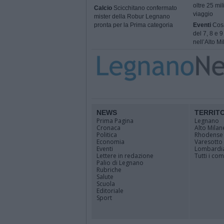
oltre 25 mil
Calcio
Scicchitano confermato
viaggio
mister della Robur Legnano
pronta per la Prima categoria
Eventi
Cosa
del 7, 8 e 
nell’Alto M
NEWS
TERRIT
Prima Pagina
Legnano
Cronaca
Alto Milan
Politica
Rhodense
Economia
Varesotto
Eventi
Lombardi
Lettere in redazione
Tutti i co
Palio di Legnano
Rubriche
Salute
Scuola
Editoriale
Sport