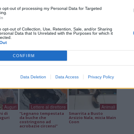
Ant
Gia
to opt-out of processing my Personal Data for Targeted
ing.
In
o opt-out of Collection, Use, Retention, Sale, and/or Sharing
ersonal Data that Is Unrelated with the Purposes for which it
lected.
a non va in ferie: ogni
Out
a per te
CONFIRM
 Castronno propone un appuntamento diverso ogni sera, tra
rsazioni, laboratori creativi, sfide musicali e burraco
Data Deletion
Data Access
Privacy Policy
Auguri
Lettere al direttore
Animali
ni di
“Legnano tempestata
Smarrita a Busto
uguri
da buche che
Arsizio Nala, micia Main
costringono ad
Coon
acrobazie circensi”