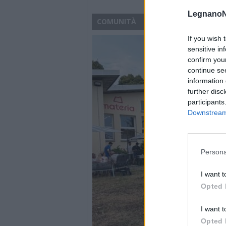
LegnanoN
COMUNITÀ
If you wish 
sensitive in
confirm you
continue se
information 
further disc
participants
Downstream 
Persona
I want t
Opted 
I want t
Opted 