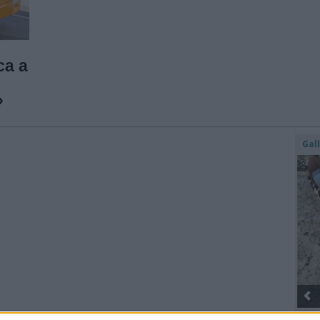
ca a
»
Gal
Gli Ambulanti di Forte dei Marmi® ...