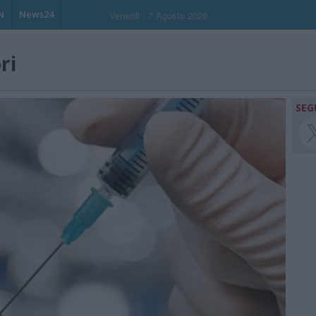
N
News24
Venerdi , 7 Agosto 2026
ri
SEG