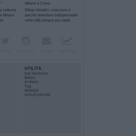
”
Milano e Como
a notturna
Rifugi climatici, cosa sono e
 e Milano
perché diventano indispensabili
ere
nelle città sempre più calde
Twitter
Instagram
Contatti
Pubblicità
UTILITÀ
Dal Territorio
Meteo
Archivio
Tag
News24
Articoli più letti