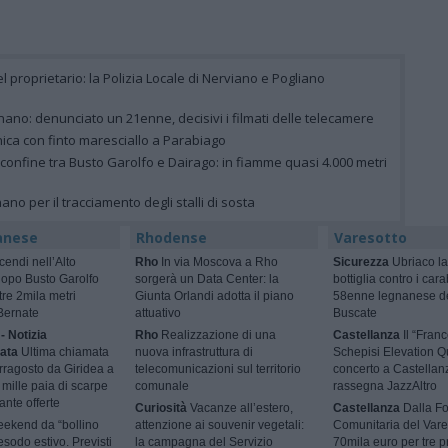
el proprietario: la Polizia Locale di Nerviano e Pogliano
ano: denunciato un 21enne, decisivi i filmati delle telecamere
nica con finto maresciallo a Parabiago
 confine tra Busto Garolfo e Dairago: in fiamme quasi 4.000 metri
gnano per il tracciamento degli stalli di sosta
anese
Rhodense
Varesotto
cendi nell’Alto
Rho
In via Moscova a Rho
Sicurezza
Ubriaco la
dopo Busto Garolfo
sorgerà un Data Center: la
bottiglia contro i cara
tre 2mila metri
Giunta Orlandi adotta il piano
58enne legnanese d
Bernate
attuativo
Buscate
- Notizia
Rho
Realizzazione di una
Castellanza
Il “Fran
ata
Ultima chiamata
nuova infrastruttura di
Schepisi Elevation Qu
rragosto da Giridea a
telecomunicazioni sul territorio
concerto a Castellan
mille paia di scarpe
comunale
rassegna JazzAltro
ante offerte
Curiosità
Vacanze all’estero,
Castellanza
Dalla F
ekend da “bollino
attenzione ai souvenir vegetali:
Comunitaria del Vare
esodo estivo. Previsti
la campagna del Servizio
70mila euro per tre p