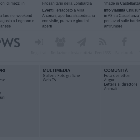
ioni di mezzi in
Fitosanitario della Lombardia
“made in Castellanza
Eventi
Ferragosto a Villa
Info viabilità
Chiusur
 fare nel weekend
Arconati, apertura straordinaria
in A8 tra Castellanza
9 agosto a Legnano e
con visite, pranzo e giardini
per lavori sulle barri
ilanese
aperti
antirumore
Registrati
Redazione
Invia notizia
Feed RSS
Facebook
ORI
MULTIMEDIA
COMUNITÀ
Gallerie Fotografiche
Foto dei lettori
ese
Web TV
Auguri
Lettere al direttore
Animali
a
muni