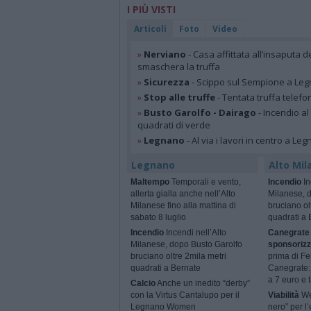
I PIÙ VISTI
Articoli
Foto
Video
»
Nerviano
- Casa affittata all’insaputa d
smaschera la truffa
»
Sicurezza
- Scippo sul Sempione a Legn
»
Stop alle truffe
- Tentata truffa telefo
»
Busto Garolfo - Dairago
- Incendio al
quadrati di verde
»
Legnano
- Al via i lavori in centro a Le
Legnano
Alto Mil
Maltempo
Temporali e vento,
Incendio
In
allerta gialla anche nell’Alto
Milanese, 
Milanese fino alla mattina di
bruciano ol
sabato 8 luglio
quadrati a 
Incendio
Incendi nell’Alto
Canegrate 
Milanese, dopo Busto Garolfo
sponsorizz
bruciano oltre 2mila metri
prima di Fe
quadrati a Bernate
Canegrate: 
a 7 euro e t
Calcio
Anche un inedito “derby”
con la Virtus Cantalupo per il
Viabilità
We
Legnano Women
nero” per l’