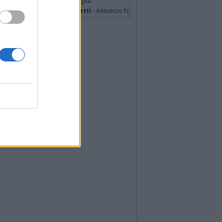
hony Napoli
- Annuncio famiglia
nfranco Schieroni Giacometti
- Annuncio famiglia