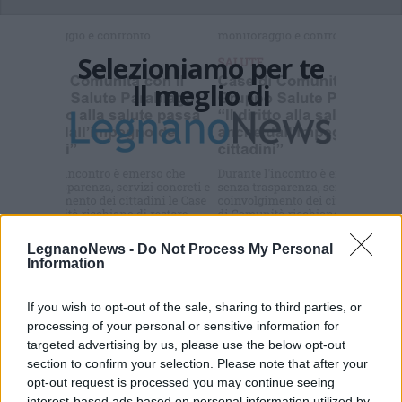
Selezioniamo per te
Il meglio di
Iscriviti alla
newsletter
LegnanoNews -
Do Not Process My Personal
Information
Commenti
If you wish to opt-out of the sale, sharing to third parties, or
Accedi
o
registrati
per commentare questo
processing of your personal or sensitive information for
articolo.
targeted advertising by us, please use the below opt-out
L'email è richiesta ma non verrà mostrata ai visitatori. Il contenuto di questo
section to confirm your selection. Please note that after your
commento esprime il pensiero dell'autore e non rappresenta la linea editoriale
opt-out request is processed you may continue seeing
di VareseNews.it, che rimane autonoma e indipendente. I messaggi inclusi nei
commenti non sono testi giornalistici, ma post inviati dai singoli lettori che
interest-based ads based on personal information utilized by