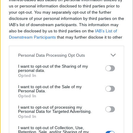
possono essere automaticamente pubblicati senza filtro preventivo. I commenti
che includano uno o più link a siti esterni verranno rimossi in automatico dal
us or personal information disclosed to third parties prior to
sistema.
your opt-out. You may separately opt-out of the further
disclosure of your personal information by third parties on the
IAB’s list of downstream participants. This information may
also be disclosed by us to third parties on the
IAB’s List of
Downstream Participants
that may further disclose it to other
third parties.
Personal Data Processing Opt Outs
I want to opt-out of the Sharing of my
personal data.
Opted In
I want to opt-out of the Sale of my
Personal Data.
Opted In
I want to opt-out of processing my
Personal Data for Targeted Advertising.
Opted In
ALTRE NOTIZIE DI MILANO
I want to opt-out of Collection, Use,
Retention, Sale, and/or Sharing of my