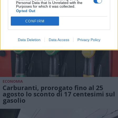
Personal Data that Is Unrelated with the
Purposes for which it was collected.
Opted Out
CONFIRM
Data Deletion
Data Access
Privacy Policy
ECONOMIA
Carburanti, prorogato fino al 25
agosto lo sconto di 17 centesimi sul
gasolio