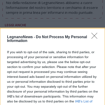
Noi della redazione di LegnanoNews abbiamo a cuore
l'informazione del nostro territorio e cerchiamo di essere
sempre in prima linea per informarvi in modo puntuale.
LEGGI ANCHE
LEGNANO
Franco Bumana: “La Festa dello sport a
Legnano è stata un insuccesso”
LegnanoNews -
Do Not Process My Personal
Information
LEGNANO
Festa dello sport: “E’ andato in scena
l’ennesimo fallimento della giunta Radice”
LEGNANO
Legnano rilancia la Festa dello Sport con
If you wish to opt-out of the sale, sharing to third parties, or
piazza del mercato inedita sede delle esibizioni
processing of your personal or sensitive information for
SPORT
In piazza mercato, Legnano alla scoperta dei
targeted advertising by us, please use the below opt-out
suoi tanti movimenti sportivi
section to confirm your selection. Please note that after your
FESTA SPORT
Il presidente del Legnano Basket rilancia:
opt-out request is processed you may continue seeing
“Perchè non rifare la notte bianca dello Sport?”
interest-based ads based on personal information utilized by
LETTERE IN REDAZIONE
Festa dello Sport Legnano,
us or personal information disclosed to third parties prior to
Versus Arti Marziali: “tutte le criticità espresse ad ASSL
your opt-out. You may separately opt-out of the further
si sono verificate”
disclosure of your personal information by third parties on the
LETTERE IN REDAZIONE
Festa dello Sport a Legnano, il
IAB’s list of downstream participants. This information may
sindaco propone di raddoppiarla con un nuovo evento a
also be disclosed by us to third parties on the
IAB’s List of