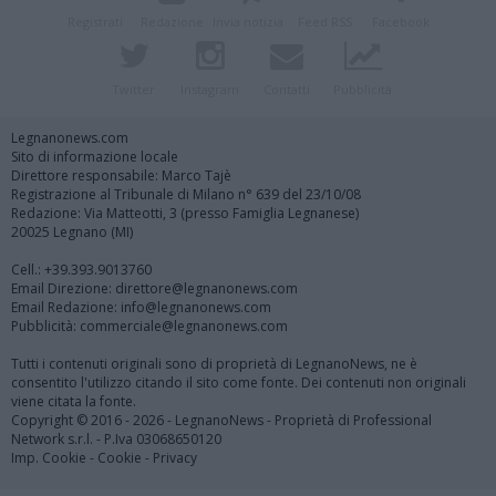
Registrati
Redazione
Invia notizia
Feed RSS
Facebook
Twitter
Instagram
Contatti
Pubblicità
Legnanonews.com
Sito di informazione locale
Direttore responsabile: Marco Tajè
Registrazione al Tribunale di Milano n° 639 del 23/10/08
Redazione: Via Matteotti, 3 (presso Famiglia Legnanese)
20025 Legnano (MI)
Cell.: +39.393.9013760
Email Direzione: direttore@legnanonews.com
Email Redazione: info@legnanonews.com
Pubblicità: commerciale@legnanonews.com
Tutti i contenuti originali sono di proprietà di LegnanoNews, ne è
consentito l'utilizzo citando il sito come fonte. Dei contenuti non originali
viene citata la fonte.
Copyright © 2016 - 2026 - LegnanoNews - Proprietà di Professional
Network s.r.l. - P.Iva 03068650120
Imp. Cookie
-
Cookie
-
Privacy