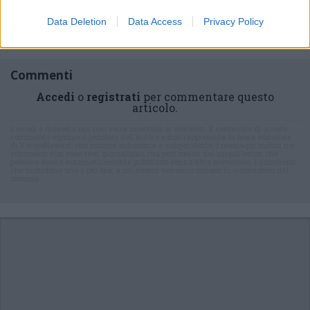
newsletter
Data Deletion
Data Access
Privacy Policy
Commenti
Accedi
o
registrati
per commentare questo
articolo.
L'email è richiesta ma non verrà mostrata ai visitatori. Il contenuto di questo
commento esprime il pensiero dell'autore e non rappresenta la linea editoriale
di VareseNews.it, che rimane autonoma e indipendente. I messaggi inclusi nei
commenti non sono testi giornalistici, ma post inviati dai singoli lettori che
possono essere automaticamente pubblicati senza filtro preventivo. I commenti
che includano uno o più link a siti esterni verranno rimossi in automatico dal
sistema.