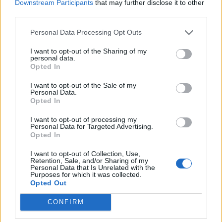
settembre
Downstream Participants
that may further disclose it to other
third parties.
PIÙ INFORMAZIONI SU
Personal Data Processing Opt Outs
associazione società sportive legnanesi
carlo bandera
legnano
I want to opt-out of the Sharing of my
personal data.
Opted In
LEGGI GLI ALTRI ARTICOLI DI
I want to opt-out of the Sale of my
LEGNANO
Personal Data.
Opted In
I want to opt-out of processing my
Personal Data for Targeted Advertising.
Opted In
Selezioniamo per te
I want to opt-out of Collection, Use,
Retention, Sale, and/or Sharing of my
Il meglio di
Personal Data that Is Unrelated with the
Purposes for which it was collected.
Opted Out
CONFIRM
Iscriviti alla