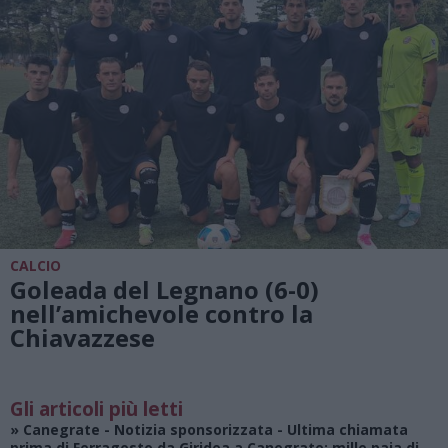
CALCIO
Goleada del Legnano (6-0)
nell’amichevole contro la
Chiavazzese
Gli articoli più letti
»
Canegrate - Notizia sponsorizzata
- Ultima chiamata
prima di Ferragosto da Giridea a Canegrate: mille paia di