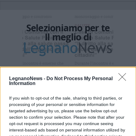
Selezioniamo per te
Il meglio di
Iscriviti alla
newsletter
LegnanoNews -
Do Not Process My Personal
Information
If you wish to opt-out of the sale, sharing to third parties, or
Commenti
processing of your personal or sensitive information for
targeted advertising by us, please use the below opt-out
Accedi
o
registrati
per commentare questo
articolo.
section to confirm your selection. Please note that after your
opt-out request is processed you may continue seeing
L'email è richiesta ma non verrà mostrata ai visitatori. Il contenuto di questo
interest-based ads based on personal information utilized by
commento esprime il pensiero dell'autore e non rappresenta la linea editoriale
di VareseNews.it, che rimane autonoma e indipendente. I messaggi inclusi nei