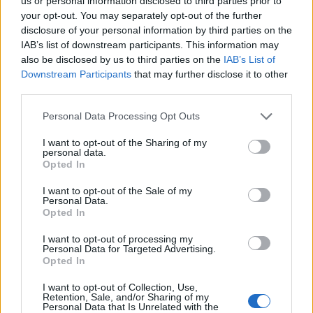
us or personal information disclosed to third parties prior to
commenti non sono testi giornalistici, ma post inviati dai singoli lettori che
possono essere automaticamente pubblicati senza filtro preventivo. I commenti
your opt-out. You may separately opt-out of the further
che includano uno o più link a siti esterni verranno rimossi in automatico dal
sistema.
disclosure of your personal information by third parties on the
IAB’s list of downstream participants. This information may
also be disclosed by us to third parties on the
IAB’s List of
Downstream Participants
that may further disclose it to other
third parties.
Personal Data Processing Opt Outs
I want to opt-out of the Sharing of my
personal data.
Opted In
I want to opt-out of the Sale of my
Personal Data.
Opted In
I want to opt-out of processing my
Personal Data for Targeted Advertising.
Opted In
I want to opt-out of Collection, Use,
ALTRE NOTIZIE DI LEGNANO
Retention, Sale, and/or Sharing of my
Personal Data that Is Unrelated with the