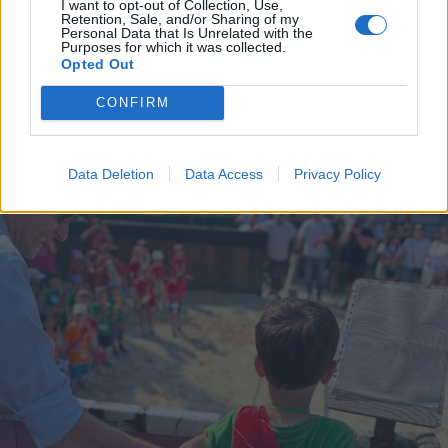
I want to opt-out of Collection, Use,
Retention, Sale, and/or Sharing of my
Personal Data that Is Unrelated with the
Purposes for which it was collected.
Opted Out
CONFIRM
PALIO DI LEGNANO
Palio di Legnano: storie di fantini e
contradaioli
Data Deletion
Data Access
Privacy Policy