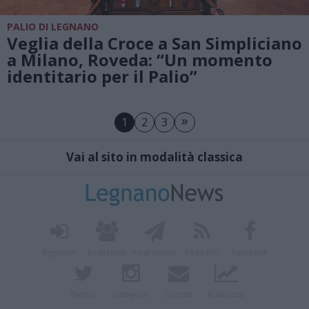
PALIO DI LEGNANO
Veglia della Croce a San Simpliciano
a Milano, Roveda: “Un momento
identitario per il Palio”
»
1
2
3
Vai al sito in modalità classica
Registrati
Redazione
Invia notizia
Feed RSS
Facebook
Twitter
Instagram
Contatti
Pubblicità