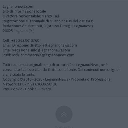
Legnanonews.com
Sito di informazione locale
Direttore responsabile: Marco Tajè
Registrazione al Tribunale di Milano n° 639 del 23/10/08
Redazione: Via Matteotti, 3 (presso Famiglia Legnanese)
20025 Legnano (MI)
Cell.: +39.393.9013760
Email Direzione: direttore@legnanonews.com
Email Redazione: info@legnanonews.com
Pubblicità: commerciale@legnanonews.com
Tutti i contenuti originali sono di proprietà di LegnanoNews, ne è
consentito l'utilizzo citando il sito come fonte. Dei contenuti non originali
viene citata la fonte.
Copyright © 2016 - 2026 - LegnanoNews - Proprietà di Professional
Network s.r.l. - P.Iva 03068650120
Imp. Cookie
-
Cookie
-
Privacy
TORNA SU