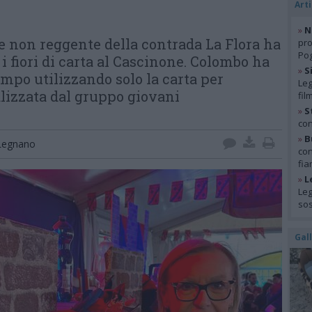
Arti
»
N
 non reggente della contrada La Flora ha
pro
Pog
i fiori di carta al Cascinone. Colombo ha
»
S
campo utilizzando solo la carta per
Leg
alizzata dal gruppo giovani
fil
»
S
con
»
B
Legnano
con
fia
»
L
Leg
so
Gal