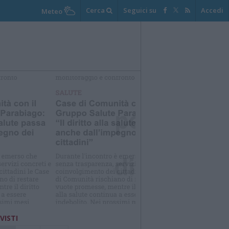
Cerca
Seguici su
Accedi
Meteo
elezioniamo per te
Il meglio di
 VISTI