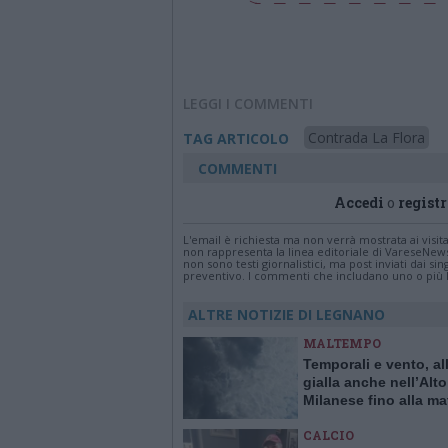
LEGGI I COMMENTI
Contrada La Flora
TAG ARTICOLO
COMMENTI
Accedi
o
registr
L'email è richiesta ma non verrà mostrata ai visi
non rappresenta la linea editoriale di VareseNew
non sono testi giornalistici, ma post inviati dai s
preventivo. I commenti che includano uno o più li
ALTRE NOTIZIE DI LEGNANO
MALTEMPO
Temporali e vento, al
gialla anche nell’Alto
Milanese fino alla ma
sabato 8 luglio
CALCIO