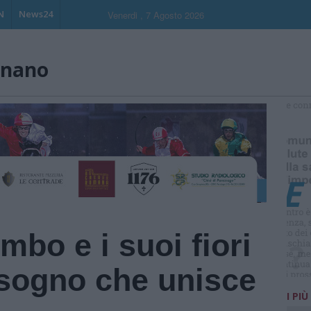
N
News24
Venerdi , 7 Agosto 2026
gnano
S
bo e i suoi fiori
 sogno che unisce
I PIÙ