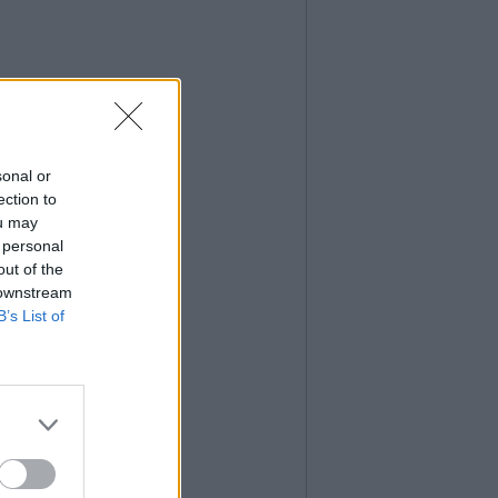
sonal or
ection to
ou may
 personal
out of the
 downstream
B’s List of