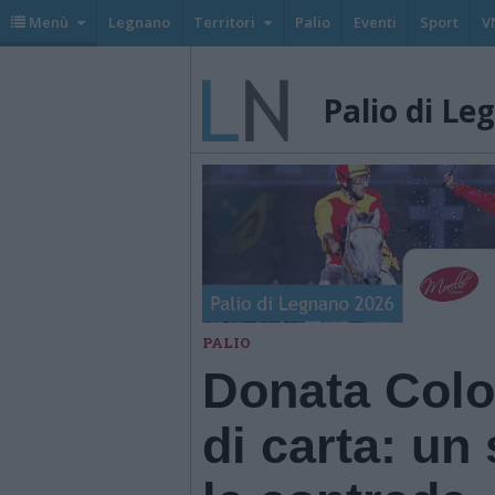
Menù
Legnano
Territori
Palio
Eventi
Sport
V
Palio di Le
PALIO
Donata Colom
di carta: un