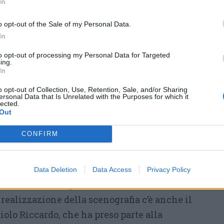
In
 scenografia del gruppo
o opt-out of the Sale of my Personal Data.
In
o, il gonfaloniere Fabio Guzzetti, Jack
to opt-out of processing my Personal Data for Targeted
ing.
ruppo Giovani rossoblù hanno ideato e
In
ia ispirata al Castello di Legnano che ha
o opt-out of Collection, Use, Retention, Sale, and/or Sharing
o della Reggenza. Una struttura dal forte valore
ersonal Data that Is Unrelated with the Purposes for which it
lected.
 arricchita dai fiori di carta realizzati
Out
ombo, gran priore non reggente della
CONFIRM
a creatività ha aggiunto un tocco di colore e
ento. Il risultato è stato un lavoro corale
one, passione e spirito di collaborazione,
Data Deletion
Data Access
Privacy Policy
 contraddistinguono la vita della Contrada.
 realizzazione della scenografia c’è anche il
olo Riccardo, che ha preso parte alla