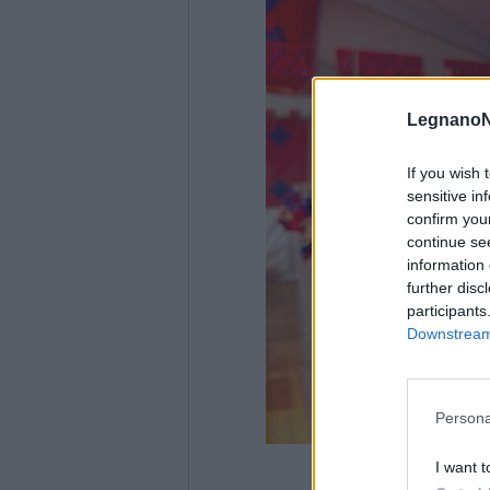
LegnanoN
If you wish 
sensitive in
confirm you
continue se
information 
further disc
participants
Downstream 
Persona
I want t