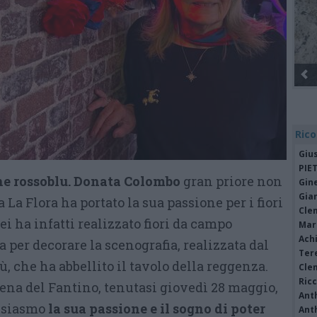
Rico
Giu
PIE
one rossoblu. Donata Colombo
gran priore non
Gine
Gia
La Flora ha portato la sua passione per i fiori
Cle
ei ha infatti realizzato fiori da campo
Mar
Achi
a per decorare la scenografia, realizzata dal
Tere
, che ha abbellito il tavolo della reggenza.
Cle
Ric
Cena del Fantino, tenutasi giovedì 28 maggio,
Ant
tusiasmo
la sua passione e il sogno di poter
Ant