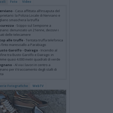
coli
Foto
Video
erviano
- Casa affittata all’insaputa del
prietario: la Polizia Locale di Nerviano e
liano smaschera la truffa
icurezza
- Scippo sul Sempione a
nano: denunciato un 21enne, decisivi i
mati delle telecamere
top alle truffe
- Tentata truffa telefonica
 finto maresciallo a Parabiago
usto Garolfo - Dairago
- Incendio al
fine tra Busto Garolfo e Dairago: in
mme quasi 4.000 metri quadrati di verde
egnano
- Al via i lavori in centro a
nano per il tracciamento degli stalli di
sta
lerie Fotografiche
WebTV