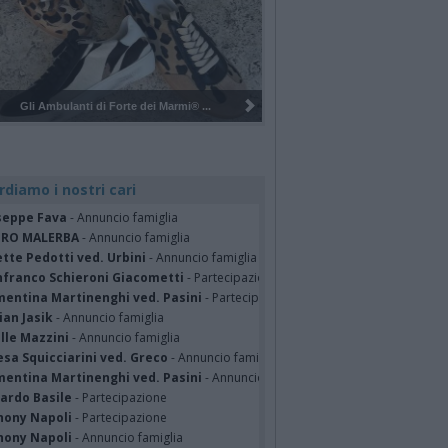
Pulizia del bosco del Rugareto a ...
rdiamo i nostri cari
seppe Fava
- Annuncio famiglia
TRO MALERBA
- Annuncio famiglia
tte Pedotti ved. Urbini
- Annuncio famiglia
nfranco Schieroni Giacometti
- Partecipazione
mentina Martinenghi ved. Pasini
- Partecipazione
ian Jasik
- Annuncio famiglia
lle Mazzini
- Annuncio famiglia
sa Squicciarini ved. Greco
- Annuncio famiglia
mentina Martinenghi ved. Pasini
- Annuncio famiglia
cardo Basile
- Partecipazione
hony Napoli
- Partecipazione
hony Napoli
- Annuncio famiglia