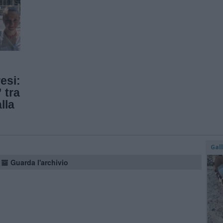
esi:
 tra
lla
Gal
Guarda l'archivio