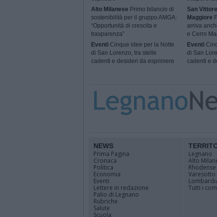
Alto Milanese
Primo bilancio di
San Vittor
sostenibilità per il gruppo AMGA:
Maggiore
F
“Opportunità di crescita e
arriva anch
trasparenza”
e Cerro Ma
Eventi
Cinque idee per la Notte
Eventi
Cinq
di San Lorenzo, tra stelle
di San Loren
cadenti e desideri da esprimere
cadenti e d
NEWS
TERRIT
Prima Pagina
Legnano
Cronaca
Alto Milan
Politica
Rhodense
Economia
Varesotto
Eventi
Lombardi
Lettere in redazione
Tutti i co
Palio di Legnano
Rubriche
Salute
Scuola