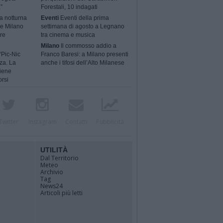
”
Forestali, 10 indagati
a notturna
Eventi
Eventi della prima
 e Milano
settimana di agosto a Legnano
ere
tra cinema e musica
Milano
Il commosso addio a
“Pic-Nic
Franco Baresi: a Milano presenti
za. La
anche i tifosi dell’Alto Milanese
tiene
orsi
Twitter
Instagram
Contatti
Pubblicità
UTILITÀ
Dal Territorio
Meteo
Archivio
Tag
News24
Articoli più letti