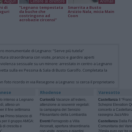
Auguri
Lettere al direttore
Animali
ni di
“Legnano tempestata
Smarrita a Busto
uguri
da buche che
Arsizio Nala, micia Main
costringono ad
Coon
acrobazie circensi”
ero monumentale di Legnano: “Serve più tutela”
rtura straordinaria con visite, pranzo e giardini aperti
 violenza sessuale su un minore: arrestato in centro a Legnano
vetta sulla ex Pessina & Sala di Busto Garolfo. Completata la
on foto ricordo in via Resegone a Legnano: si cerca il proprietario
anese
Rhodense
Varesotto
o intenso a Legnano
Curiosità
Vacanze all’estero,
Castellanza
Il “Fran
dì, atteso un
attenzione ai souvenir vegetali:
Schepisi Elevation Qu
er il fine settimana
la campagna del Servizio
concerto a Castellan
Fitosanitario della Lombardia
rassegna JazzAltro
ese
Primo bilancio di
tà per il gruppo AMGA:
Eventi
Ferragosto a Villa
Castellanza
Dalla F
à di crescita e
Arconati, apertura straordinaria
Comunitaria del Vare
a”
con visite, pranzo e giardini
70mila euro per tre p