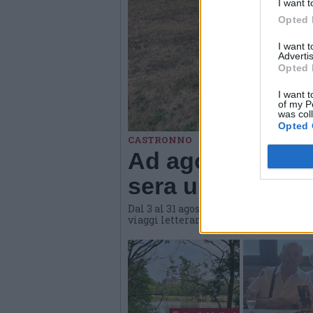
I want t
Opted 
I want 
Advertis
Opted 
I want t
of my P
was col
Opted 
CASTRONNO
Ad agosto Materi
sera una propost
Dal 3 al 31 agosto l'hub culturale di
viaggi letterari e gastronomici, conve