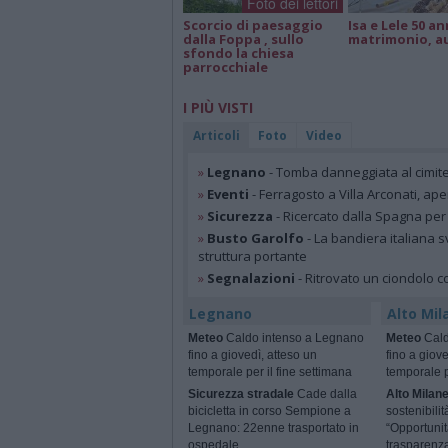
Foto dei lettori
Scorcio di paesaggio
Isa e Lele 50 an
dalla Foppa , sullo
matrimonio, a
sfondo la chiesa
parrocchiale
I PIÙ VISTI
Articoli
Foto
Video
»
Legnano
- Tomba danneggiata al cimit
»
Eventi
- Ferragosto a Villa Arconati, ape
»
Sicurezza
- Ricercato dalla Spagna per
»
Busto Garolfo
- La bandiera italiana s
struttura portante
»
Segnalazioni
- Ritrovato un ciondolo c
Legnano
Alto Mil
Meteo
Caldo intenso a Legnano
Meteo
Cald
fino a giovedì, atteso un
fino a giove
temporale per il fine settimana
temporale p
Sicurezza stradale
Cade dalla
Alto Milan
bicicletta in corso Sempione a
sostenibili
Legnano: 22enne trasportato in
“Opportunit
ospedale
trasparenz