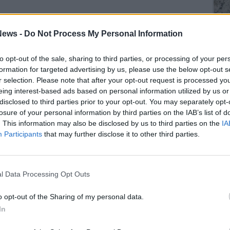
Gli Ambulanti di Forte dei Marmi® ...
ews -
Do Not Process My Personal Information
to opt-out of the sale, sharing to third parties, or processing of your per
formation for targeted advertising by us, please use the below opt-out s
r selection. Please note that after your opt-out request is processed y
SEG
eing interest-based ads based on personal information utilized by us or
disclosed to third parties prior to your opt-out. You may separately opt-
losure of your personal information by third parties on the IAB’s list of
. This information may also be disclosed by us to third parties on the
IA
Participants
that may further disclose it to other third parties.
Rico
l Data Processing Opt Outs
Ric
Ant
o opt-out of the Sharing of my personal data.
Ant
Gia
In
Luig
Ric