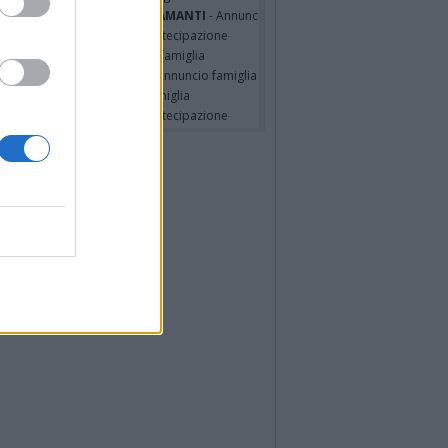
A MALINVERNO ved. TETTAMANTI
- Annuncio famiglia
a Panisi ved. Bianchi
- Partecipazione
RO SPIGAROLO
- Annuncio famiglia
a Pia Volpe ved. Pilutti
- Annuncio famiglia
io Barlascini
- Annuncio famiglia
a Panisi ved. Bianchi
- Partecipazione