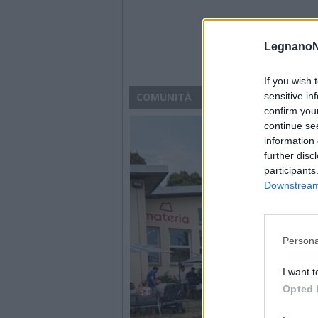
LegnanoN
If you wish 
COMUNITÀ
sensitive in
confirm you
continue se
information 
further disc
participants
Downstream 
Persona
I want t
Opted 