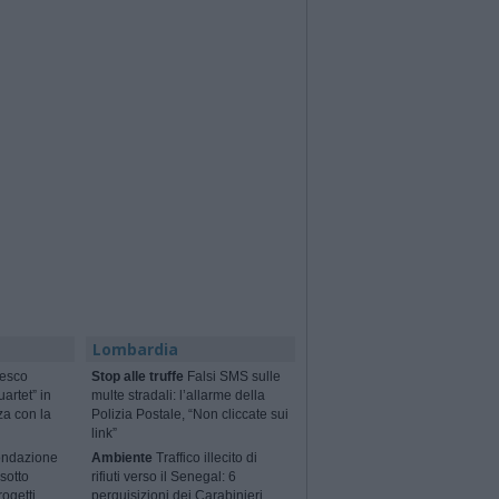
Lombardia
cesco
Stop alle truffe
Falsi SMS sulle
artet” in
multe stradali: l’allarme della
za con la
Polizia Postale, “Non cliccate sui
link”
ondazione
Ambiente
Traffico illecito di
sotto
rifiuti verso il Senegal: 6
rogetti
perquisizioni dei Carabinieri