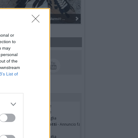
Pulizia del bosco del Rugareto a ...
sonal or
ection to
ou may
UICI SUI SOCIAL
 personal
out of the
 downstream
B’s List of
rdiamo i nostri cari
cardo Basile
- Partecipazione
hony Napoli
- Partecipazione
hony Napoli
- Annuncio famiglia
nfranco Schieroni Giacometti
- Annuncio famiglia
i Codini
- Annuncio famiglia
cardo Basile
- Annuncio famiglia