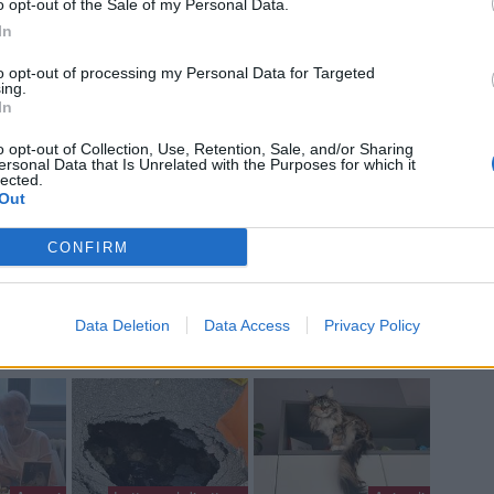
o opt-out of the Sale of my Personal Data.
ROS
In
Mari
MAU
to opt-out of processing my Personal Data for Targeted
Mari
ing.
Fulv
In
Mari
o opt-out of Collection, Use, Retention, Sale, and/or Sharing
ersonal Data that Is Unrelated with the Purposes for which it
lected.
Out
a non va in ferie: ogni
CONFIRM
a per te
Data Deletion
Data Access
Privacy Policy
 Castronno propone un appuntamento diverso ogni sera, tra
rsazioni, laboratori creativi, sfide musicali e burraco