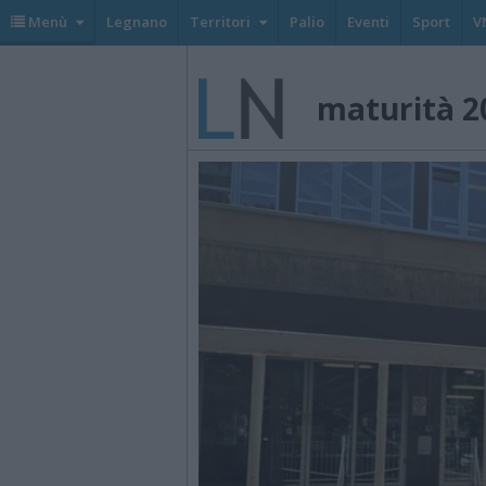
Menù
Legnano
Territori
Palio
Eventi
Sport
V
maturità 2