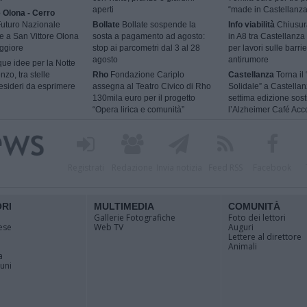
aperti
“made in Castellanza
e Olona - Cerro
uturo Nazionale
Bollate
Bollate sospende la
Info viabilità
Chiusur
e a San Vittore Olona
sosta a pagamento ad agosto:
in A8 tra Castellanza
ggiore
stop ai parcometri dal 3 al 28
per lavori sulle barri
agosto
antirumore
ue idee per la Notte
zo, tra stelle
Rho
Fondazione Cariplo
Castellanza
Torna il 
esideri da esprimere
assegna al Teatro Civico di Rho
Solidale” a Castellan
130mila euro per il progetto
settima edizione sos
“Opera lirica e comunità”
l’Alzheimer Café Acc
Registrati
Redazione
Invia notizia
Feed RSS
Facebook
ORI
MULTIMEDIA
COMUNITÀ
Gallerie Fotografiche
Foto dei lettori
ese
Web TV
Auguri
Lettere al direttore
Animali
a
muni