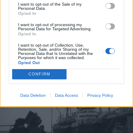
I want to opt-out of the Sale of my
Personal Data.
Opted In
I want to opt-out of processing my
Personal Data for Targeted Advertising.
Opted In
I want to opt-out of Collection, Use,
Retention, Sale, and/or Sharing of my
PARABIAGO
Personal Data that Is Unrelated with the
Giornata da volontari per gli
Purposes for which it was collected.
Opted Out
studenti dell’I.C. Via IV Novembre
con “Noi… E la Protezione Civile”
CONFIRM
Open day nella sede della Protezione Civile di
Parabiago
Data Deletion
Data Access
Privacy Policy