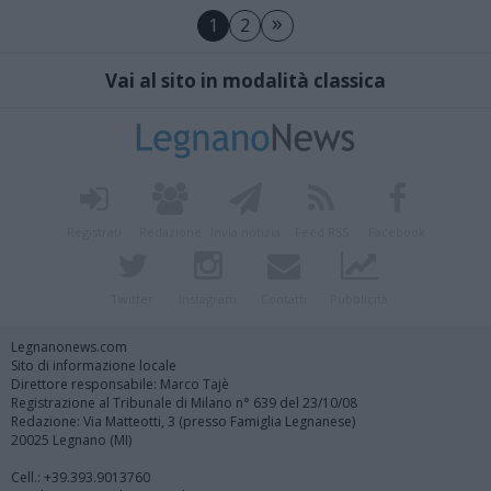
»
1
2
Vai al sito in modalità classica
Registrati
Redazione
Invia notizia
Feed RSS
Facebook
Twitter
Instagram
Contatti
Pubblicità
Legnanonews.com
Sito di informazione locale
Direttore responsabile: Marco Tajè
Registrazione al Tribunale di Milano n° 639 del 23/10/08
Redazione: Via Matteotti, 3 (presso Famiglia Legnanese)
20025 Legnano (MI)
Cell.: +39.393.9013760