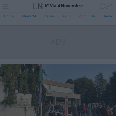
IC Via 4 Novembre
Home
News 24
Cerca
Palio
Comunità
Invia
ADV