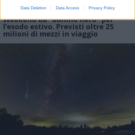
Data Deletion
Data Access
Privacy Policy
VIABILITÀ
Weekend da “bollino nero” per
l’esodo estivo. Previsti oltre 25
milioni di mezzi in viaggio