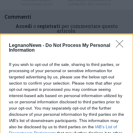
Commenti
Accedi
o
registrati
per commentare questo
articolo.
L'email è richiesta ma non verrà mostrata ai visitatori. Il contenuto di questo
commento esprime il pensiero dell'autore e non rappresenta la linea editoriale
LegnanoNews -
Do Not Process My Personal
di VareseNews.it, che rimane autonoma e indipendente. I messaggi inclusi nei
Information
commenti non sono testi giornalistici, ma post inviati dai singoli lettori che
possono essere automaticamente pubblicati senza filtro preventivo. I commenti
che includano uno o più link a siti esterni verranno rimossi in automatico dal
sistema.
If you wish to opt-out of the sale, sharing to third parties, or
processing of your personal or sensitive information for
targeted advertising by us, please use the below opt-out
section to confirm your selection. Please note that after your
opt-out request is processed you may continue seeing
interest-based ads based on personal information utilized by
us or personal information disclosed to third parties prior to
your opt-out. You may separately opt-out of the further
disclosure of your personal information by third parties on the
IAB’s list of downstream participants. This information may
also be disclosed by us to third parties on the
IAB’s List of
Downstream Participants
that may further disclose it to other