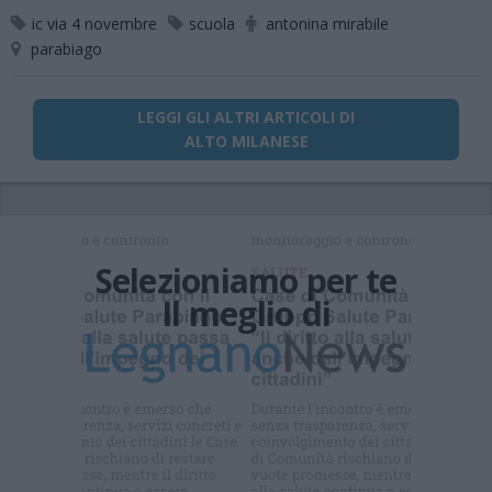
ic via 4 novembre
scuola
antonina mirabile
parabiago
LEGGI GLI ALTRI ARTICOLI DI
ALTO MILANESE
Selezioniamo per te
Il meglio di
Iscriviti alla
newsletter