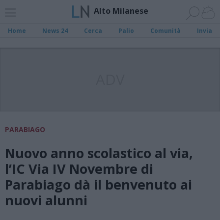
Alto Milanese
Home
News 24
Cerca
Palio
Comunità
Invia
ADV
PARABIAGO
Nuovo anno scolastico al via,
l’IC Via IV Novembre di
Parabiago dà il benvenuto ai
nuovi alunni