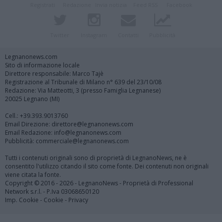
Registrati
Redazione
Invia notizia
Feed RSS
Facebook
Twitter
Instagram
Contatti
Pubblicità
Legnanonews.com
Sito di informazione locale
Direttore responsabile: Marco Tajè
Registrazione al Tribunale di Milano n° 639 del 23/10/08
Redazione: Via Matteotti, 3 (presso Famiglia Legnanese)
20025 Legnano (MI)
Cell.: +39.393.9013760
Email Direzione: direttore@legnanonews.com
Email Redazione: info@legnanonews.com
Pubblicità: commerciale@legnanonews.com
Tutti i contenuti originali sono di proprietà di LegnanoNews, ne è
consentito l'utilizzo citando il sito come fonte. Dei contenuti non originali
viene citata la fonte.
Copyright © 2016 - 2026 - LegnanoNews - Proprietà di Professional
Network s.r.l. - P.Iva 03068650120
Imp. Cookie
-
Cookie
-
Privacy