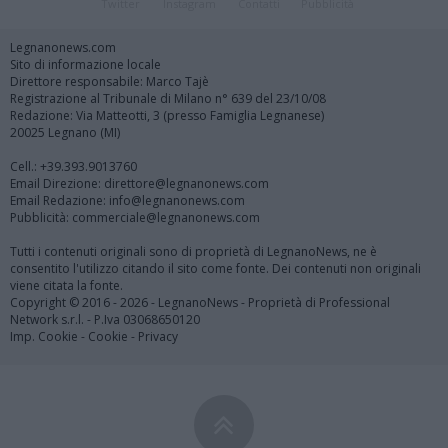
Twitter
Instagram
Contatti
Pubblicità
Legnanonews.com
Sito di informazione locale
Direttore responsabile: Marco Tajè
Registrazione al Tribunale di Milano n° 639 del 23/10/08
Redazione: Via Matteotti, 3 (presso Famiglia Legnanese)
20025 Legnano (MI)
Cell.: +39.393.9013760
Email Direzione: direttore@legnanonews.com
Email Redazione: info@legnanonews.com
Pubblicità: commerciale@legnanonews.com
Tutti i contenuti originali sono di proprietà di LegnanoNews, ne è
consentito l'utilizzo citando il sito come fonte. Dei contenuti non originali
viene citata la fonte.
Copyright © 2016 - 2026 - LegnanoNews - Proprietà di Professional
Network s.r.l. - P.Iva 03068650120
Imp. Cookie
-
Cookie
-
Privacy