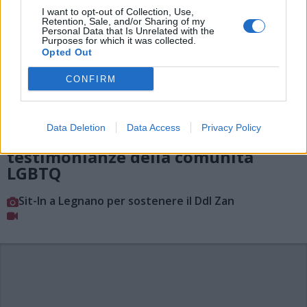
I want to opt-out of Collection, Use,
Retention, Sale, and/or Sharing of my
Personal Data that Is Unrelated with the
Purposes for which it was collected.
Opted Out
CONFIRM
LEGNANO
«Cacciata da casa perchè “contro
Data Deletion
Data Access
Privacy Policy
natura”»: in piazza le
testimonianze della comunità
LGBTQ
Sit-In a Legnano per sostenere il Ddl Zan