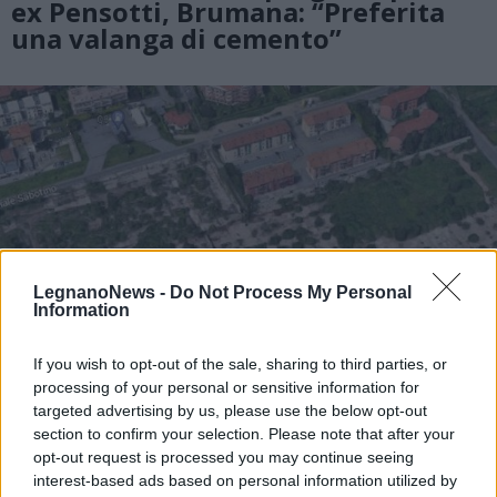
ex Pensotti, Brumana: “Preferita
una valanga di cemento”
LegnanoNews -
Do Not Process My Personal
Information
If you wish to opt-out of the sale, sharing to third parties, or
processing of your personal or sensitive information for
targeted advertising by us, please use the below opt-out
section to confirm your selection. Please note that after your
LEGNANO - AMBIENTE
opt-out request is processed you may continue seeing
Ex Pensotti di Legnano: la giunta
interest-based ads based on personal information utilized by