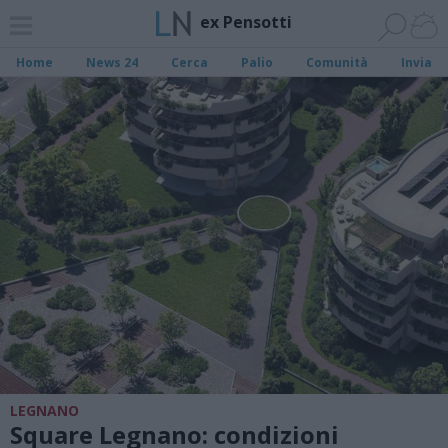
ex Pensotti
Home
News 24
Cerca
Palio
Comunità
Invia
LEGNANO
Square Legnano: condizioni