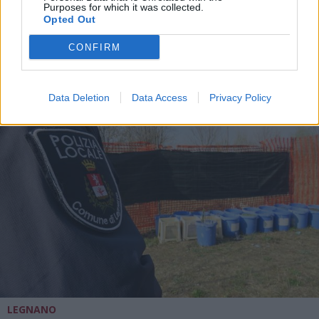
Lizzi ex RSU: «Continuate ad
Purposes for which it was collected.
indagare per la dignità di tutti gli
Opted Out
ex lavoratori»
CONFIRM
Data Deletion
Data Access
Privacy Policy
LEGNANO