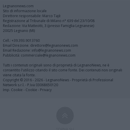
Legnanonews.com
Sito di informazione locale
Direttore responsabile: Marco Tajè
Registrazione al Tribunale di Milano n° 639 del 23/10/08
Redazione: Via Matteotti, 3 (presso Famiglia Legnanese)
20025 Legnano (MI)
Cell.: +39.393.9013760
Email Direzione: direttore@legnanonews.com
Email Redazione: info@legnanonews.com
Pubblicità: commerciale@legnanonews.com
Tutti i contenuti originali sono di proprietà di LegnanoNews, ne è
consentito l'utilizzo citando il sito come fonte. Dei contenuti non originali
viene citata la fonte.
Copyright © 2016 - 2026 - LegnanoNews - Proprietà di Professional
Network s.r.l. - P.Iva 03068650120
Imp. Cookie
-
Cookie
-
Privacy
TORNA SU