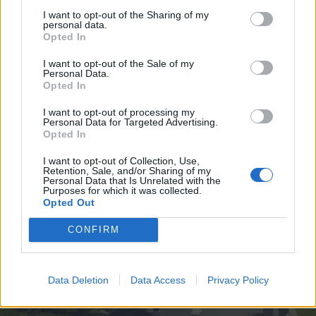
I want to opt-out of the Sharing of my
CRONACA
personal data.
Cannabis e benzodiazepine nel
Opted In
sangue dell’uomo che ha travolto e
ucciso Claudia Turconi e Laura
I want to opt-out of the Sale of my
Personal Data.
Amato
Opted In
I want to opt-out of processing my
Personal Data for Targeted Advertising.
Opted In
I want to opt-out of Collection, Use,
Retention, Sale, and/or Sharing of my
Personal Data that Is Unrelated with the
Purposes for which it was collected.
Opted Out
CONFIRM
Data Deletion
Data Access
Privacy Policy