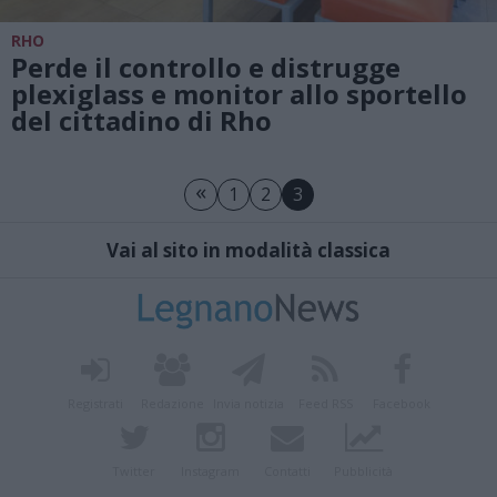
RHO
Perde il controllo e distrugge
plexiglass e monitor allo sportello
del cittadino di Rho
«
1
2
3
Vai al sito in modalità classica
Registrati
Redazione
Invia notizia
Feed RSS
Facebook
Twitter
Instagram
Contatti
Pubblicità