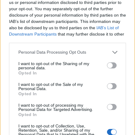
us or personal information disclosed to third parties prior to
MILANO
your opt-out. You may separately opt-out of the further
Ancora arresti per colpire le cosche
disclosure of your personal information by third parties on the
della ‘ndrangheta in Lombardia: sei
IAB’s list of downstream participants. This information may
in manette su ordine dell’antimafia
also be disclosed by us to third parties on the
IAB’s List of
Downstream Participants
that may further disclose it to other
third parties.
Personal Data Processing Opt Outs
I want to opt-out of the Sharing of my
personal data.
Opted In
I want to opt-out of the Sale of my
Personal Data.
Opted In
I want to opt-out of processing my
Personal Data for Targeted Advertising.
Opted In
I want to opt-out of Collection, Use,
Retention, Sale, and/or Sharing of my
Personal Data that Is Unrelated with the