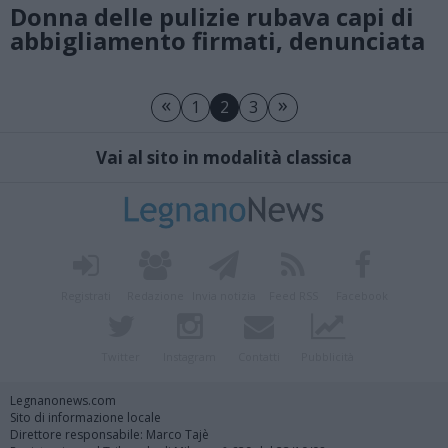
Donna delle pulizie rubava capi di
abbigliamento firmati, denunciata
«
»
1
2
3
Vai al sito in modalità classica
Registrati
Redazione
Invia notizia
Feed RSS
Facebook
Twitter
Instagram
Contatti
Pubblicità
Legnanonews.com
Sito di informazione locale
Direttore responsabile: Marco Tajè