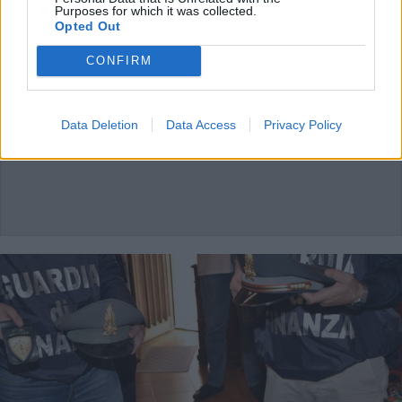
Purposes for which it was collected.
LEGNANO
Opted Out
Donna caduta al Luna Park e
incidente auto/moto a Legnano
CONFIRM
Data Deletion
Data Access
Privacy Policy