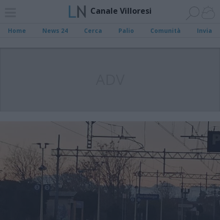
Canale Villoresi
Home
News 24
Cerca
Palio
Comunità
Invia
ADV