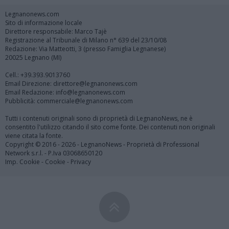
Legnanonews.com
Sito di informazione locale
Direttore responsabile: Marco Tajè
Registrazione al Tribunale di Milano n° 639 del 23/10/08
Redazione: Via Matteotti, 3 (presso Famiglia Legnanese)
20025 Legnano (MI)
Cell.: +39.393.9013760
Email Direzione: direttore@legnanonews.com
Email Redazione: info@legnanonews.com
Pubblicità: commerciale@legnanonews.com
Tutti i contenuti originali sono di proprietà di LegnanoNews, ne è
consentito l'utilizzo citando il sito come fonte. Dei contenuti non originali
viene citata la fonte.
Copyright © 2016 - 2026 - LegnanoNews - Proprietà di Professional
Network s.r.l. - P.Iva 03068650120
Imp. Cookie
-
Cookie
-
Privacy