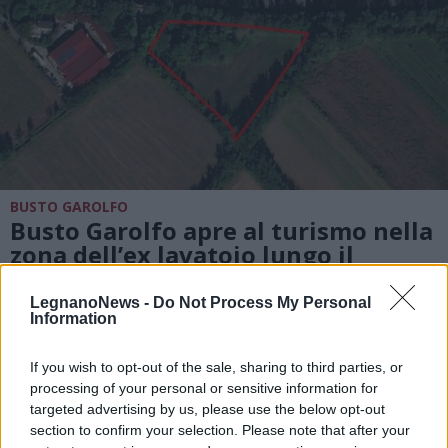
BUSTO GAROLFO
Busto Garolfo apre al turismo nella
zona dell’ex lavatoio lungo il
Villoresi, primi passi per la
riqualificazione
LegnanoNews -
Do Not Process My Personal
Information
If you wish to opt-out of the sale, sharing to third parties, or
processing of your personal or sensitive information for
targeted advertising by us, please use the below opt-out
section to confirm your selection. Please note that after your