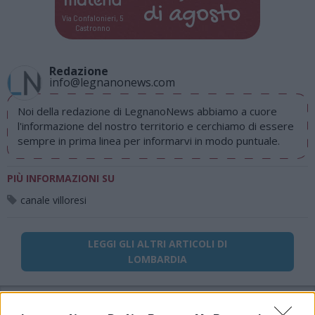
di
agosto
Via Confalonieri, 5
Castronno
Redazione
info@legnanonews.com
Noi della redazione di LegnanoNews abbiamo a cuore
l'informazione del nostro territorio e cerchiamo di essere
sempre in prima linea per informarvi in modo puntuale.
PIÙ INFORMAZIONI SU
canale villoresi
LEGGI GLI ALTRI ARTICOLI DI
LOMBARDIA