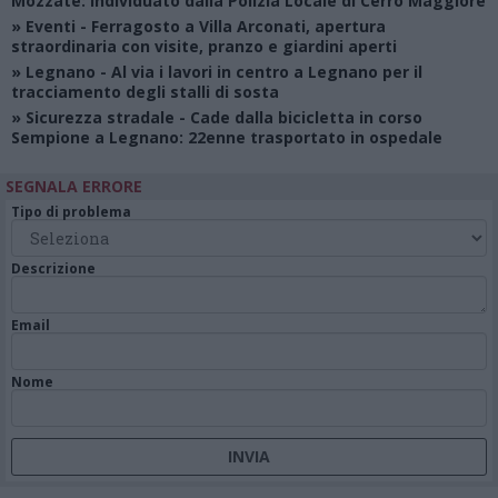
Mozzate: individuato dalla Polizia Locale di Cerro Maggiore
»
Eventi
- Ferragosto a Villa Arconati, apertura
straordinaria con visite, pranzo e giardini aperti
»
Legnano
- Al via i lavori in centro a Legnano per il
tracciamento degli stalli di sosta
»
Sicurezza stradale
- Cade dalla bicicletta in corso
Sempione a Legnano: 22enne trasportato in ospedale
SEGNALA ERRORE
Tipo di problema
Descrizione
Email
Nome