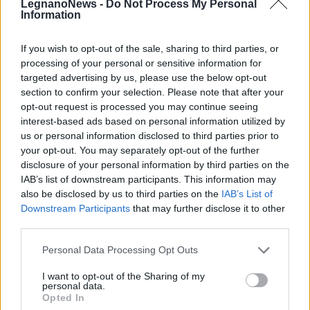
LegnanoNews -
Do Not Process My Personal
Information
Selezioniamo per te
Il meglio di
If you wish to opt-out of the sale, sharing to third parties, or
processing of your personal or sensitive information for
targeted advertising by us, please use the below opt-out
section to confirm your selection. Please note that after your
opt-out request is processed you may continue seeing
interest-based ads based on personal information utilized by
us or personal information disclosed to third parties prior to
your opt-out. You may separately opt-out of the further
disclosure of your personal information by third parties on the
IAB’s list of downstream participants. This information may
also be disclosed by us to third parties on the
IAB’s List of
Commenti
Downstream Participants
that may further disclose it to other
third parties.
Accedi
o
registrati
per commentare questo
articolo.
Personal Data Processing Opt Outs
L'email è richiesta ma non verrà mostrata ai visitatori. Il contenuto di questo
commento esprime il pensiero dell'autore e non rappresenta la linea editoriale
di VareseNews.it, che rimane autonoma e indipendente. I messaggi inclusi nei
I want to opt-out of the Sharing of my
commenti non sono testi giornalistici, ma post inviati dai singoli lettori che
personal data.
possono essere automaticamente pubblicati senza filtro preventivo. I commenti
Opted In
che includano uno o più link a siti esterni verranno rimossi in automatico dal
sistema.