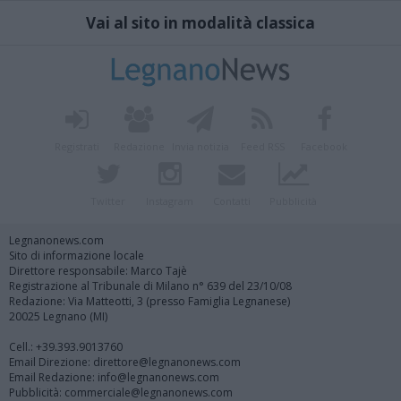
Vai al sito in modalità classica
Registrati
Redazione
Invia notizia
Feed RSS
Facebook
Twitter
Instagram
Contatti
Pubblicità
Legnanonews.com
Sito di informazione locale
Direttore responsabile: Marco Tajè
Registrazione al Tribunale di Milano n° 639 del 23/10/08
Redazione: Via Matteotti, 3 (presso Famiglia Legnanese)
20025 Legnano (MI)
Cell.: +39.393.9013760
Email Direzione: direttore@legnanonews.com
Email Redazione: info@legnanonews.com
Pubblicità: commerciale@legnanonews.com