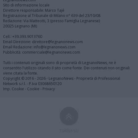
Sito di informazione locale
Direttore responsabile: Marco Tajè
Registrazione al Tribunale di Milano n° 639 del 23/10/08
Redazione: Via Matteotti, 3 (presso Famiglia Legnanese)
20025 Legnano (MI)
Cell.: +39.393.9013760
Email Direzione: direttore@legnanonews.com
Email Redazione: info@legnanonews.com
Pubblicità: commerciale@legnanonews.com
Tutti i contenuti originali sono di proprietà di LegnanoNews, ne è
consentito l'utilizzo citando il sito come fonte. Dei contenuti non originali
viene citata la fonte.
Copyright © 2016 - 2026 - LegnanoNews - Proprietà di Professional
Network s.r.l. - P.Iva 03068650120
Imp. Cookie
-
Cookie
-
Privacy
TORNA SU