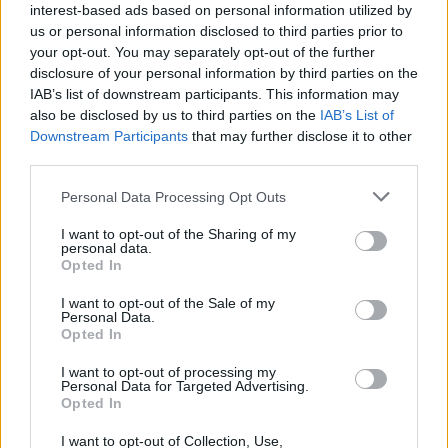
interest-based ads based on personal information utilized by
us or personal information disclosed to third parties prior to
your opt-out. You may separately opt-out of the further
disclosure of your personal information by third parties on the
IAB’s list of downstream participants. This information may
also be disclosed by us to third parties on the
IAB’s List of
VILLA CORTESE
Downstream Participants
that may further disclose it to other
“Festa della donna” a Villa Cortese:
third parties.
offerte 300 primule e inaugurata la
panchina rosa-rosso
Personal Data Processing Opt Outs
I want to opt-out of the Sharing of my
Villa Cortese festeggia in anticipo la “Festa della
personal data.
donna”
Opted In
I want to opt-out of the Sale of my
Personal Data.
Opted In
I want to opt-out of processing my
Personal Data for Targeted Advertising.
Opted In
I want to opt-out of Collection, Use,