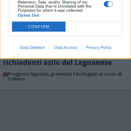
Retention, Sale, and/or Sharing of my
Personal Data that Is Unrelated with the
Purposes for which it was collected.
Opted Out
CONFIRM
Data Deletion
Data Access
Privacy Policy
LEGNANO
Corsi di italiano, 18 attestati per i
richiedenti asilo del Legnanese
Progetto Siproimi, promossi 14 rifugiati al corso di
italiano