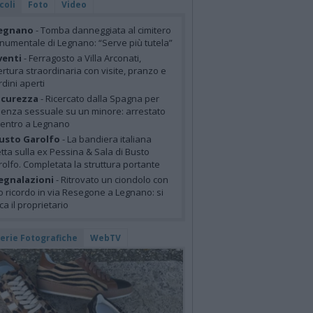
coli
Foto
Video
egnano
- Tomba danneggiata al cimitero
umentale di Legnano: “Serve più tutela”
venti
- Ferragosto a Villa Arconati,
rtura straordinaria con visite, pranzo e
rdini aperti
icurezza
- Ricercato dalla Spagna per
lenza sessuale su un minore: arrestato
centro a Legnano
usto Garolfo
- La bandiera italiana
tta sulla ex Pessina & Sala di Busto
olfo. Completata la struttura portante
egnalazioni
- Ritrovato un ciondolo con
o ricordo in via Resegone a Legnano: si
ca il proprietario
lerie Fotografiche
WebTV