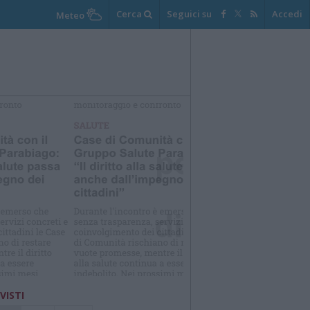
Cerca
Seguici su
Accedi
Meteo
elezioniamo per te
Il meglio di
 VISTI