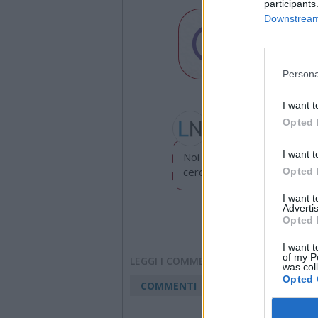
participants
Downstream 
Persona
I want t
Marco Tajè
Opted 
direttore@legnanonews
I want t
Noi di LegnanoNews abbiamo
cerchiamo di essere sempre 
Opted 
I want 
Advertis
Opted 
I want t
of my P
LEGGI I COMMENTI
was col
Opted 
COMMENTI
Accedi
o
registr