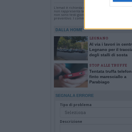
L'email è richiesta ma non verrà mostrata ai visi
non rappresenta la linea editoriale di VareseNew
non sono testi giornalistici, ma post inviati dai s
preventivo. I commenti che includano uno o più li
DALLA HOME
LEGNANO
Al via i lavori in cent
Legnano per il tracc
degli stalli di sosta
STOP ALLE TRUFFE
Tentata truffa telefo
finto maresciallo a
Parabiago
SEGNALA ERRORE
Tipo di problema
Descrizione