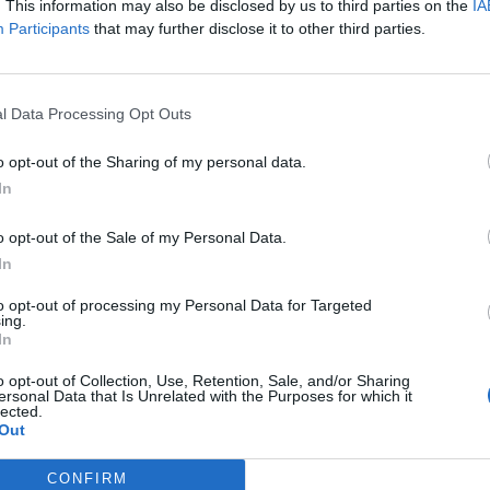
. This information may also be disclosed by us to third parties on the
IA
Participants
that may further disclose it to other third parties.
Tutti gli eventi
di
agosto
Via Confalonieri, 5
Castronno
l Data Processing Opt Outs
o opt-out of the Sharing of my personal data.
In
.com
o opt-out of the Sale of my Personal Data.
 a cuore l'informazione del nostro territorio e
in prima linea per informarvi in modo puntuale.
In
to opt-out of processing my Personal Data for Targeted
ing.
In
Pubblicato il 26 Gennaio 2017
o opt-out of Collection, Use, Retention, Sale, and/or Sharing
ersonal Data that Is Unrelated with the Purposes for which it
lected.
Out
ati
per commentare questo articolo.
CONFIRM