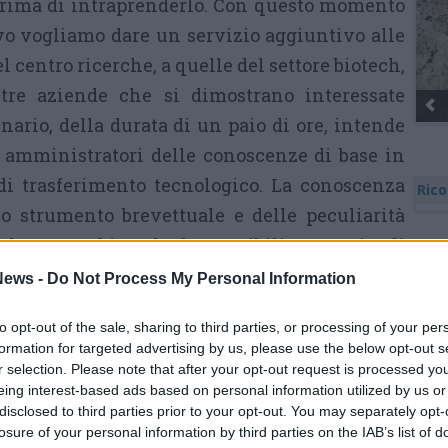
rima di intraprenderlo. Con questo momento
vo vogliamo dare un servizio aggiuntivo alle
l centro ricerche, a quelle del settore biotech,
tre aziende che si dimostrano interessate
nario, della durata di un paio di ore, intende
ed amministratori delle conoscenze di base in
 di trasferimento tecnologico. La conoscenza
Rico
lo strumento brevettuale e delle peculiarità
l settore biotech, le possibili strategie di
/out licensing, technology transfer,
ews -
Do Not Process My Personal Information
 sono, infatti, un bagaglio essenziale per
to opt-out of the sale, sharing to third parties, or processing of your per
itorno economico per l’investimento in ricerca
formation for targeted advertising by us, please use the below opt-out s
ercatori di un centro di ricerca ed alla neonata
r selection. Please note that after your opt-out request is processed y
eing interest-based ads based on personal information utilized by us or
meglio la costruzione e la valorizzazione del
disclosed to third parties prior to your opt-out. You may separately opt-
tuale.
losure of your personal information by third parties on the IAB’s list of