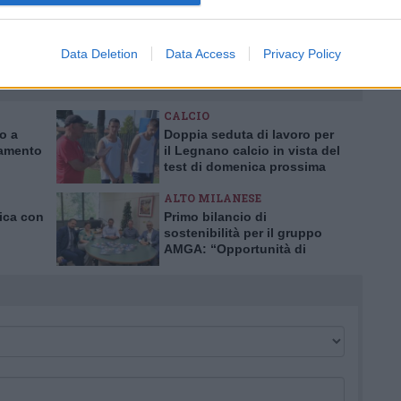
tatori. Il contenuto di questo commento esprime il pensiero dell'autore e
s.it, che rimane autonoma e indipendente. I messaggi inclusi nei commenti
ingoli lettori che possono essere automaticamente pubblicati senza filtro
Data Deletion
Data Access
Privacy Policy
nk a siti esterni verranno rimossi in automatico dal sistema.
CALCIO
ro a
Doppia seduta di lavoro per
iamento
il Legnano calcio in vista del
test di domenica prossima
ALTO MILANESE
nica con
Primo bilancio di
sostenibilità per il gruppo
AMGA: “Opportunità di
crescita e trasparenza”