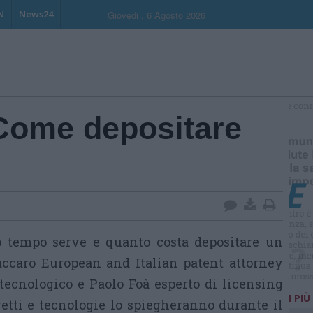
N
News24
Giovedi , 6 Agosto 2026
Come depositare
S
 tempo serve e quanto costa depositare un
Zaccaro European and Italian patent attorney
otecnologico e Paolo Foà esperto di licensing
I PIÙ
etti e tecnologie lo spiegheranno durante il