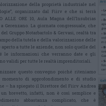
Arti
lorizzazione della proprietà industriale nel
»
L
logie”, organizzato dal Fiirv e che si terrà
mon
 ALLE ORE 10, Aula Magna dell’Insubrias
»
E
ape
t a Gerenzano. La giornata congressuale, che
gia
 del Gruppo Notarbartolo & Gervasi, realtà tra
»
S
vio
ampo della tutela e della valorizzazione delle
in 
è aperto a tutte le aziende, non solo quelle del
»
B
sve
hé le informazioni che verranno date e gli
Gar
no validi per tutte le realtà imprenditoriali.
»
S
fot
cer
nizzare questo convegno poiché riteniamo
n momento di approfondimento e di studio
Gal
one – ha spiegato il Direttore del Fiirv Andrea
un brevetto, infatti, non è così semplice e
dimento abbastanza complicato, che è