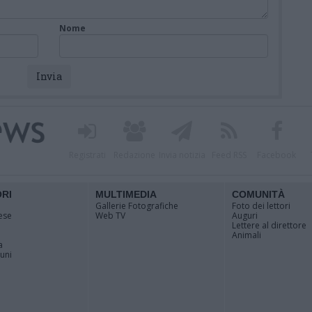
Nome
Registrati
Redazione
Invia notizia
Feed RSS
Facebook
ORI
MULTIMEDIA
COMUNITÀ
Gallerie Fotografiche
Foto dei lettori
ese
Web TV
Auguri
Lettere al direttore
Animali
a
muni