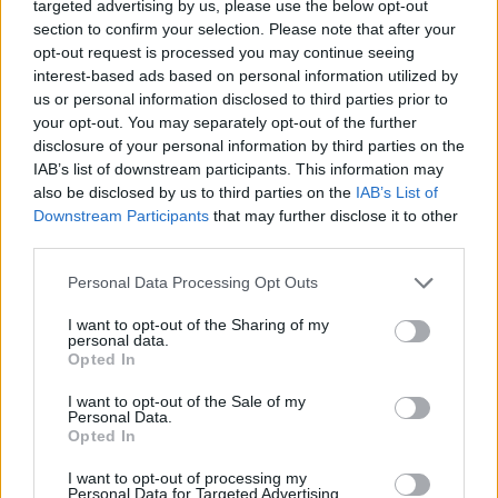
Accedi
o
registrati
per commentare questo
targeted advertising by us, please use the below opt-out
articolo.
section to confirm your selection. Please note that after your
opt-out request is processed you may continue seeing
L'email è richiesta ma non verrà mostrata ai visitatori. Il contenuto di questo
commento esprime il pensiero dell'autore e non rappresenta la linea editoriale
interest-based ads based on personal information utilized by
di VareseNews.it, che rimane autonoma e indipendente. I messaggi inclusi nei
commenti non sono testi giornalistici, ma post inviati dai singoli lettori che
us or personal information disclosed to third parties prior to
possono essere automaticamente pubblicati senza filtro preventivo. I commenti
your opt-out. You may separately opt-out of the further
che includano uno o più link a siti esterni verranno rimossi in automatico dal
sistema.
disclosure of your personal information by third parties on the
IAB’s list of downstream participants. This information may
also be disclosed by us to third parties on the
IAB’s List of
Downstream Participants
that may further disclose it to other
third parties.
Personal Data Processing Opt Outs
I want to opt-out of the Sharing of my
personal data.
Opted In
I want to opt-out of the Sale of my
Personal Data.
Opted In
I want to opt-out of processing my
Personal Data for Targeted Advertising.