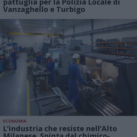
pattuglia per la Polizia Locale di
Vanzaghello e Turbigo
ECONOMIA
L’industria che resiste nell’Alto
Milanese. Spinta dal chimico-