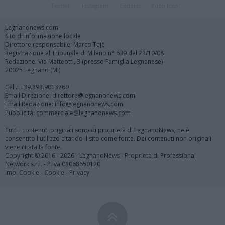
Twitter
Instagram
Contatti
Pubblicità
Legnanonews.com
Sito di informazione locale
Direttore responsabile: Marco Tajè
Registrazione al Tribunale di Milano n° 639 del 23/10/08
Redazione: Via Matteotti, 3 (presso Famiglia Legnanese)
20025 Legnano (MI)
Cell.: +39.393.9013760
Email Direzione: direttore@legnanonews.com
Email Redazione: info@legnanonews.com
Pubblicità: commerciale@legnanonews.com
Tutti i contenuti originali sono di proprietà di LegnanoNews, ne è
consentito l'utilizzo citando il sito come fonte. Dei contenuti non originali
viene citata la fonte.
Copyright © 2016 - 2026 - LegnanoNews - Proprietà di Professional
Network s.r.l. - P.Iva 03068650120
Imp. Cookie
-
Cookie
-
Privacy