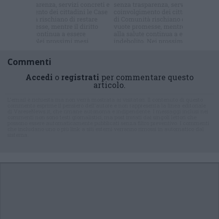
newsletter
Commenti
Accedi
o
registrati
per commentare questo
articolo.
L'email è richiesta ma non verrà mostrata ai visitatori. Il contenuto di questo
commento esprime il pensiero dell'autore e non rappresenta la linea editoriale
di VareseNews.it, che rimane autonoma e indipendente. I messaggi inclusi nei
commenti non sono testi giornalistici, ma post inviati dai singoli lettori che
possono essere automaticamente pubblicati senza filtro preventivo. I commenti
che includano uno o più link a siti esterni verranno rimossi in automatico dal
sistema.