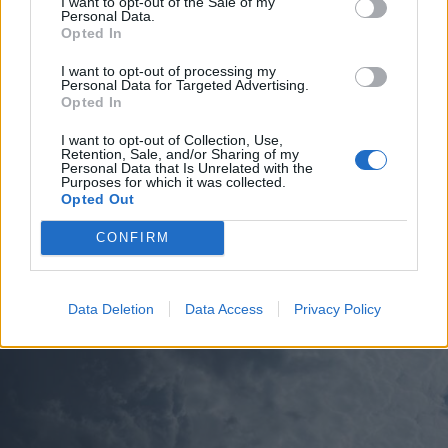
I want to opt-out of the Sale of my
Personal Data.
Opted In
I want to opt-out of processing my
Personal Data for Targeted Advertising.
Opted In
ECONOMIA
L’industria che resiste nell’Alto
I want to opt-out of Collection, Use,
Retention, Sale, and/or Sharing of my
Milanese. Spinta dal chimico-
Personal Data that Is Unrelated with the
Purposes for which it was collected.
plastico, ma l’export va ancora a
Opted Out
rilento
CONFIRM
Data Deletion
Data Access
Privacy Policy