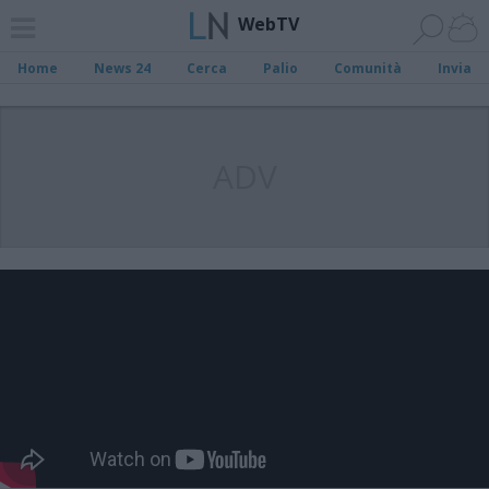
WebTV
Home
News 24
Cerca
Palio
Comunità
Invia
ADV