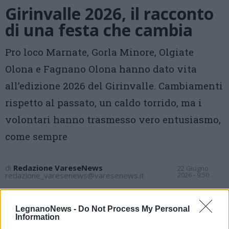
Girinvalle 2026, il racconto
di una festa che cambia
Pro loco Marnate, Gorla Minore, Olgiate
Olona e Fagnano Olona hanno dato vita
all’edizione 2026 del Girinvalle. Cambiamenti
rispetto al passato, un caldo torrido, ma i
volontari hanno trasmesso vero entusiasmo,
come sempre
di
Redazione VareseNews
22 Giugno
redazione_varesenews@varesenews.it
2026 - 9:50
Vota
LegnanoNews -
Do Not Process My Personal
Information