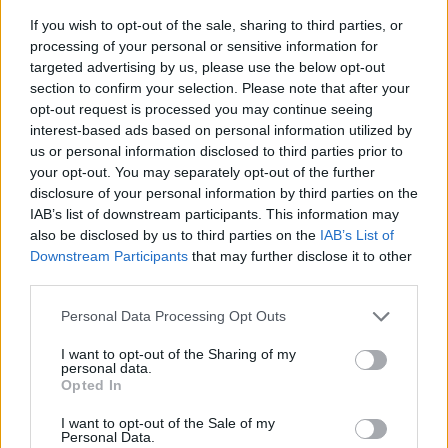
If you wish to opt-out of the sale, sharing to third parties, or
processing of your personal or sensitive information for
targeted advertising by us, please use the below opt-out
section to confirm your selection. Please note that after your
opt-out request is processed you may continue seeing
interest-based ads based on personal information utilized by
us or personal information disclosed to third parties prior to
your opt-out. You may separately opt-out of the further
disclosure of your personal information by third parties on the
IAB’s list of downstream participants. This information may
also be disclosed by us to third parties on the
IAB’s List of
Downstream Participants
that may further disclose it to other
third parties.
Commenti
Personal Data Processing Opt Outs
Accedi
o
registrati
per commentare questo
articolo.
I want to opt-out of the Sharing of my
personal data.
L'email è richiesta ma non verrà mostrata ai visitatori. Il contenuto di questo
Opted In
commento esprime il pensiero dell'autore e non rappresenta la linea editoriale
di VareseNews.it, che rimane autonoma e indipendente. I messaggi inclusi nei
commenti non sono testi giornalistici, ma post inviati dai singoli lettori che
I want to opt-out of the Sale of my
possono essere automaticamente pubblicati senza filtro preventivo. I commenti
Personal Data.
che includano uno o più link a siti esterni verranno rimossi in automatico dal