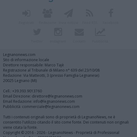
Registrati
Redazione
Invia notizia
Feed RSS
Facebook
Twitter
Instagram
Contatti
Pubblicità
Legnanonews.com
Sito di informazione locale
Direttore responsabile: Marco Tajè
Registrazione al Tribunale di Milano n° 639 del 23/10/08
Redazione: Via Matteotti, 3 (presso Famiglia Legnanese)
20025 Legnano (MI)
Cell.: +39.393.9013760
Email Direzione: direttore@legnanonews.com
Email Redazione: info@legnanonews.com
Pubblicità: commerciale@legnanonews.com
Tutti i contenuti originali sono di proprietà di LegnanoNews, ne è
consentito l'utilizzo citando il sito come fonte. Dei contenuti non originali
viene citata la fonte.
Copyright © 2016 - 2026 - LegnanoNews - Proprietà di Professional