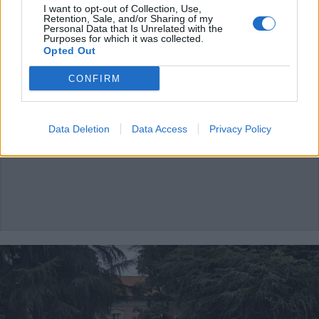
I want to opt-out of Collection, Use,
Retention, Sale, and/or Sharing of my
Personal Data that Is Unrelated with the
Purposes for which it was collected.
ABBIATEGRASSO
Opted Out
Il Palio di Abbiategrasso, domenica
10 ottobre, sarà intitolato a don
CONFIRM
Luigi Alberio
Data Deletion
Data Access
Privacy Policy