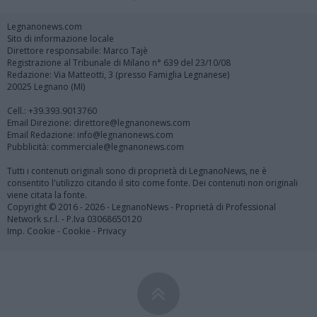
Legnanonews.com
Sito di informazione locale
Direttore responsabile: Marco Tajè
Registrazione al Tribunale di Milano n° 639 del 23/10/08
Redazione: Via Matteotti, 3 (presso Famiglia Legnanese)
20025 Legnano (MI)
Cell.: +39.393.9013760
Email Direzione: direttore@legnanonews.com
Email Redazione: info@legnanonews.com
Pubblicità: commerciale@legnanonews.com
Tutti i contenuti originali sono di proprietà di LegnanoNews, ne è
consentito l'utilizzo citando il sito come fonte. Dei contenuti non originali
viene citata la fonte.
Copyright © 2016 - 2026 - LegnanoNews - Proprietà di Professional
Network s.r.l. - P.Iva 03068650120
Imp. Cookie
-
Cookie
-
Privacy