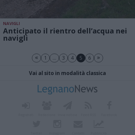
NAVIGLI
Anticipato il rientro dell’acqua nei
navigli
«
»
1
…
3
4
5
6
Vai al sito in modalità classica
Registrati
Redazione
Invia notizia
Feed RSS
Facebook
Twitter
Instagram
Contatti
Pubblicità