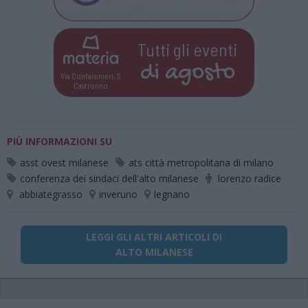
Tutti gli eventi
di
agosto
Via Confalonieri, 5
Castronno
PIÙ INFORMAZIONI SU
asst ovest milanese
ats città metropolitana di milano
conferenza dei sindaci dell'alto milanese
lorenzo radice
abbiategrasso
inveruno
legnano
LEGGI GLI ALTRI ARTICOLI DI
ALTO MILANESE