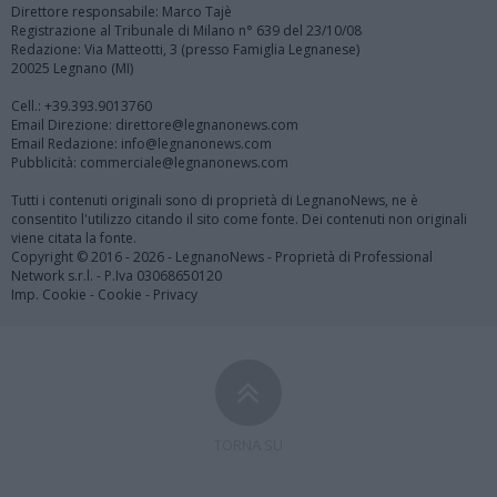
Direttore responsabile: Marco Tajè
Registrazione al Tribunale di Milano n° 639 del 23/10/08
Redazione: Via Matteotti, 3 (presso Famiglia Legnanese)
20025 Legnano (MI)
Cell.: +39.393.9013760
Email Direzione: direttore@legnanonews.com
Email Redazione: info@legnanonews.com
Pubblicità: commerciale@legnanonews.com
Tutti i contenuti originali sono di proprietà di LegnanoNews, ne è
consentito l'utilizzo citando il sito come fonte. Dei contenuti non originali
viene citata la fonte.
Copyright © 2016 - 2026 - LegnanoNews - Proprietà di Professional
Network s.r.l. - P.Iva 03068650120
Imp. Cookie
-
Cookie
-
Privacy
TORNA SU