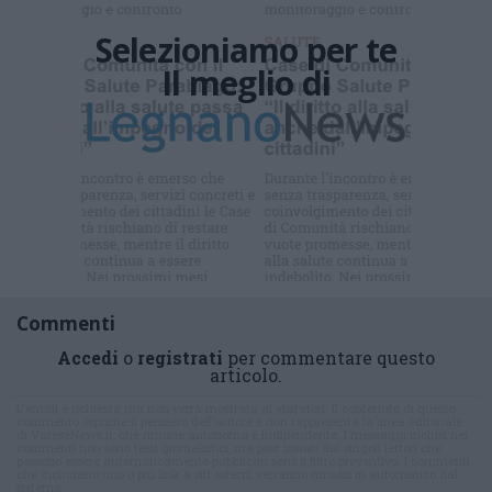
Selezioniamo per te
Il meglio di
Iscriviti alla
newsletter
Commenti
Accedi
o
registrati
per commentare questo
articolo.
L'email è richiesta ma non verrà mostrata ai visitatori. Il contenuto di questo
commento esprime il pensiero dell'autore e non rappresenta la linea editoriale
di VareseNews.it, che rimane autonoma e indipendente. I messaggi inclusi nei
commenti non sono testi giornalistici, ma post inviati dai singoli lettori che
possono essere automaticamente pubblicati senza filtro preventivo. I commenti
che includano uno o più link a siti esterni verranno rimossi in automatico dal
sistema.