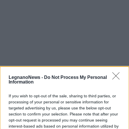
LegnanoNews -
Do Not Process My Personal
Information
If you wish to opt-out of the sale, sharing to third parties, or
processing of your personal or sensitive information for
targeted advertising by us, please use the below opt-out
section to confirm your selection. Please note that after your
Tutti gli eventi
opt-out request is processed you may continue seeing
di
agosto
interest-based ads based on personal information utilized by
Via Confalonieri, 5