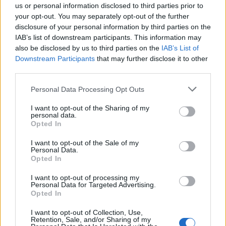
Castronno
us or personal information disclosed to third parties prior to
your opt-out. You may separately opt-out of the further
disclosure of your personal information by third parties on the
Valeria Arini
IAB’s list of downstream participants. This information may
valeria.arini@legnanonews.com
also be disclosed by us to third parties on the
IAB’s List of
Downstream Participants
that may further disclose it to other
Noi di LegnanoNews abbiamo a cuore l'informazione del
third parties.
nostro territorio e cerchiamo di essere sempre in prima
linea per informarvi in modo puntuale.
Personal Data Processing Opt Outs
I want to opt-out of the Sharing of my
PIÙ INFORMAZIONI SU
personal data.
Opted In
elezioni 2026 legnano
elezioni amministrative 2026
legnano
I want to opt-out of the Sale of my
Personal Data.
Opted In
LEGGI GLI ALTRI ARTICOLI DI
I want to opt-out of processing my
LEGNANO
Personal Data for Targeted Advertising.
Opted In
I want to opt-out of Collection, Use,
Retention, Sale, and/or Sharing of my