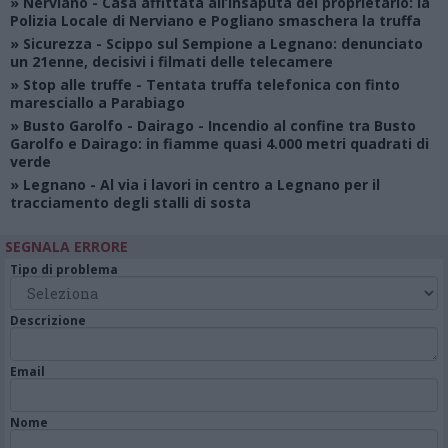
»
Nerviano
- Casa affittata all’insaputa del proprietario: la
Polizia Locale di Nerviano e Pogliano smaschera la truffa
»
Sicurezza
- Scippo sul Sempione a Legnano: denunciato
un 21enne, decisivi i filmati delle telecamere
»
Stop alle truffe
- Tentata truffa telefonica con finto
maresciallo a Parabiago
»
Busto Garolfo - Dairago
- Incendio al confine tra Busto
Garolfo e Dairago: in fiamme quasi 4.000 metri quadrati di
verde
»
Legnano
- Al via i lavori in centro a Legnano per il
tracciamento degli stalli di sosta
SEGNALA ERRORE
Tipo di problema
Descrizione
Email
Nome