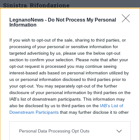
Sinistra
,
Rifondazione
Comunista
e
Movimento 5 Stelle
.
LegnanoNews -
Do Not Process My Personal
Information
Centrodestra quasi compatto per
Almici
, che
alle urne avrà dalla sua
Fratelli d’Italia,
If you wish to opt-out of the sale, sharing to third parties, or
processing of your personal or sensitive information for
Forza Italia e Lega
e la neonata
targeted advertising by us, please use the below opt-out
section to confirm your selection. Please note that after your
civica
Legnano Ideale
, oltre all’appoggio di
opt-out request is processed you may continue seeing
Noi Moderati e Alternativa Popolare.
interest-based ads based on personal information utilized by
us or personal information disclosed to third parties prior to
Rispetto a cinque anni fa, però, non ci sarà la
your opt-out. You may separately opt-out of the further
Lista Toia Sindaco
:
Carolina Toia
, infatti, ha
disclosure of your personal information by third parties on the
IAB’s list of downstream participants. This information may
scelto la candidatura indipendente, con
also be disclosed by us to third parties on the
IAB’s List of
l’omonima civica come unica lista a suo
Downstream Participants
that may further disclose it to other
third parties.
sostegno nonostante i consensi arrivati dal
Personal Data Processing Opt Outs
neonato comitato di Legnano di Futuro