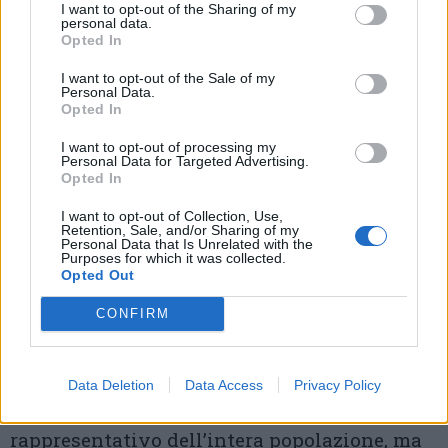
Nazionale, Patto per il Nord, Ancora Italia e
I want to opt-out of the Sharing of my
personal data.
Opted In
Partito Popolare del Nord.
I want to opt-out of the Sale of my
QUI TUTTE LE LISTE E I CANDIDATI
Personal Data.
Opted In
I programmi
I want to opt-out of processing my
Personal Data for Targeted Advertising.
Nelle ultime settimane di campagna
Opted In
elettorale,
LegnanoNews
ha promosso un
I want to opt-out of Collection, Use,
Retention, Sale, and/or Sharing of my
sondaggio in vista delle elezioni
Personal Data that Is Unrelated with the
Purposes for which it was collected.
amministrative, raccogliendo proposte,
Opted Out
priorità e aspettative dei cittadini attraverso
CONFIRM
interviste, cartoline cartacee e un form
online. Le risposte naturalmente non
Data Deletion
Data Access
Privacy Policy
rappresentano un campione statistico
rappresentativo dell’intera popolazione, ma