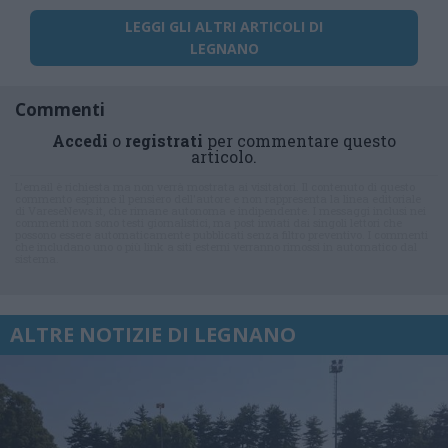
LEGGI GLI ALTRI ARTICOLI DI
LEGNANO
Commenti
Accedi
o
registrati
per commentare questo
articolo.
L'email è richiesta ma non verrà mostrata ai visitatori. Il contenuto di questo
commento esprime il pensiero dell'autore e non rappresenta la linea editoriale
di VareseNews.it, che rimane autonoma e indipendente. I messaggi inclusi nei
commenti non sono testi giornalistici, ma post inviati dai singoli lettori che
possono essere automaticamente pubblicati senza filtro preventivo. I commenti
che includano uno o più link a siti esterni verranno rimossi in automatico dal
sistema.
ALTRE NOTIZIE DI LEGNANO