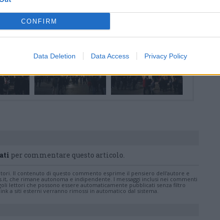
CONFIRM
Magno a Legnano
4 di 22
Data Deletion
Data Access
Privacy Policy
ati
per commentare questo articolo.
tatori. Il contenuto di questo commento esprime il pensiero dell'autore e
s.it, che rimane autonoma e indipendente. I messaggi inclusi nei commenti
ingoli lettori che possono essere automaticamente pubblicati senza filtro
nk a siti esterni verranno rimossi in automatico dal sistema.