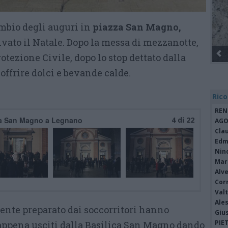
ambio degli auguri in
piazza San Magno,
ivato il Natale. Dopo la messa di mezzanotte,
Gli Ambulanti di Forte dei Marmi® ...
otezione Civile, dopo lo stop dettato dalla
offrire dolci e bevande calde.
Rico
REN
zza San Magno a Legnano
4 di 22
AGO
Cla
Edm
Nin
Mari
Alv
Cor
Valt
Ale
llente preparato dai soccorritori hanno
Giu
PIE
 appena usciti dalla Basilica San Magno dando