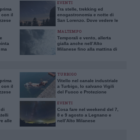
EVENTI
 prima
Tra stelle, trekking ed
 con il
enogastronomia e notte di
azzese
San Lorenzo. Dove vedere le
stelle cadenti in Lombardia
MALTEMPO
te
Temporali e vento, allerta
pinta
gialla anche nell’Alto
, ma
Milanese fino alla mattina di
ilento
sabato 8 luglio
TURBIGO
 prima
Vitello nel canale industriale
 con il
a Turbigo, lo salvano Vigili
azzese
del Fuoco e Protezione
Civile
EVENTI
 di
Cosa fare nel weekend del 7,
telli
8 e 9 agosto a Legnano e
e alle
nell’Alto Milanese
elgio