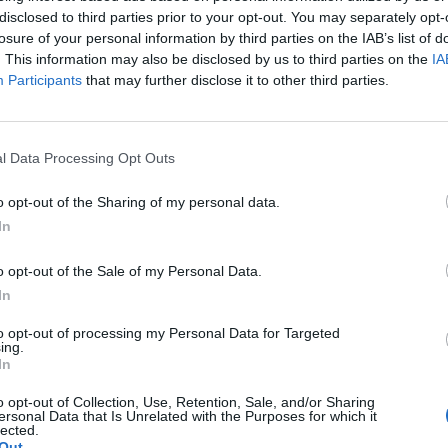
disclosed to third parties prior to your opt-out. You may separately opt-
so in sicurezza la una parte della GallerIna
losure of your personal information by third parties on the IAB’s list of
a alcuni calcinacci.
. This information may also be disclosed by us to third parties on the
IA
Participants
that may further disclose it to other third parties.
Tutti gli eventi
di
agosto
l Data Processing Opt Outs
Via Confalonieri, 5
Castronno
o opt-out of the Sharing of my personal data.
In
ws.com
o opt-out of the Sale of my Personal Data.
In
 a cuore l'informazione del nostro territorio e
in prima linea per informarvi con attenzione.
to opt-out of processing my Personal Data for Targeted
ing.
In
o opt-out of Collection, Use, Retention, Sale, and/or Sharing
Pubblicato il 25 Dicembre 2022
ersonal Data that Is Unrelated with the Purposes for which it
lected.
Out