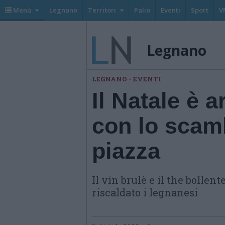
Menù
Legnano
Territori
Palio
Eventi
Sport
V
Legnano
LEGNANO - EVENTI
Il Natale è 
con lo scamb
piazza
Il vin brulè e il the bollen
riscaldato i legnanesi