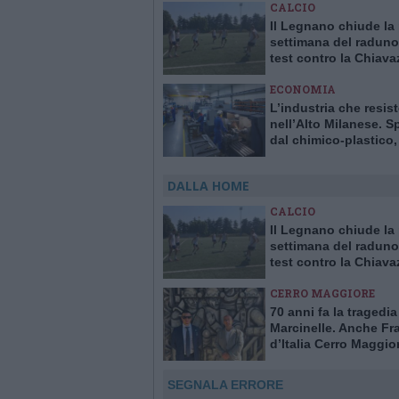
CALCIO
Il Legnano chiude la
settimana del raduno
test contro la Chiav
ECONOMIA
L’industria che resis
nell’Alto Milanese. S
dal chimico-plastico
l’export va ancora a r
DALLA HOME
CALCIO
Il Legnano chiude la
settimana del raduno
test contro la Chiav
CERRO MAGGIORE
70 anni fa la tragedia
Marcinelle. Anche Fra
d’Italia Cerro Maggior
commemorazioni in B
SEGNALA ERRORE