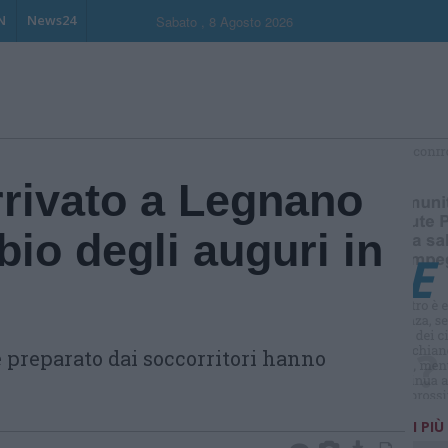
N
News24
Sabato , 8 Agosto 2026
S
arrivato a Legnano
io degli auguri in
te preparato dai soccorritori hanno
I PIÙ