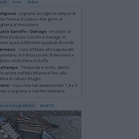
coli
Foto
Video
eligione
- Legnano accoglie le reliquie di
ta Teresa di Lisieux: due giorni di
ghiera al monastero
usto Garolfo - Dairago
- Incendio al
fine tra Busto Garolfo e Dairago: in
mme quasi 4.000 metri quadrati di verde
erviano
- Casa affittata all’insaputa del
prietario: la Polizia Locale di Nerviano e
liano smaschera la truffa
altempo
- Temporali e vento, allerta
lla anche nell’Alto Milanese fino alla
tina di sabato 8 luglio
venti
- Cosa fare nel weekend del 7, 8 e 9
sto a Legnano e nell’Alto Milanese
lerie Fotografiche
WebTV