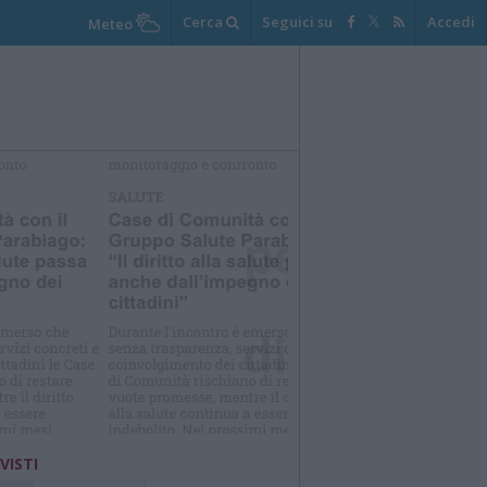
Cerca
Seguici su
Accedi
Meteo
elezioniamo per te
Il meglio di
 VISTI