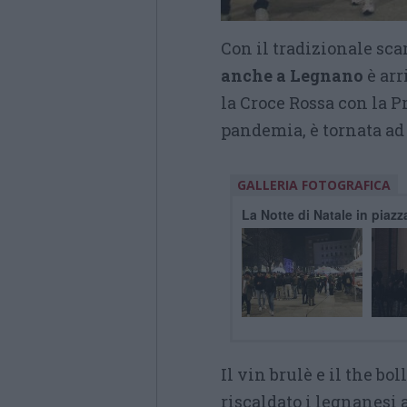
Con il tradizionale sc
anche a Legnano
è arr
la Croce Rossa con la Pr
pandemia, è tornata ad 
GALLERIA FOTOGRAFICA
La Notte di Natale in pia
Il vin brulè e il the bo
riscaldato i legnanesi