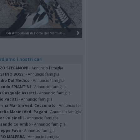
Pulizia del bosco del Rugareto a ...
rdiamo i nostri cari
ZO STEFANONI
- Annuncio famiglia
STINO BOSSI
- Annuncio famiglia
udio Dal Medico
- Annuncio famiglia
ondo SPIANTINI
- Annuncio famiglia
o Pasquale Assetti
- Annuncio famiglia
o Pacitti
- Annuncio famiglia
erina Martini ved. Cecconato
- Annuncio famiglia
nelia Masini Ved. Pagani
- Annuncio famiglia
er Pulsinelli
- Annuncio famiglia
ssando Colombo
- Annuncio famiglia
seppe Fava
- Annuncio famiglia
TRO MALERBA
- Annuncio famiglia