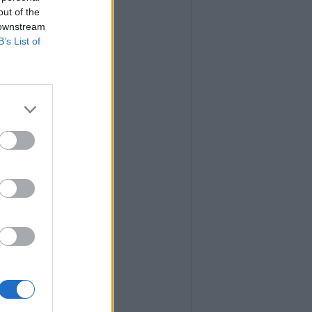
out of the
 downstream
B’s List of