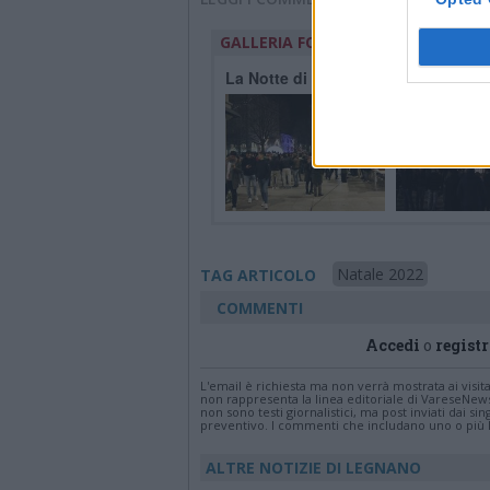
GALLERIA FOTOGRAFICA
La Notte di Natale in piazza San 
Natale 2022
TAG ARTICOLO
COMMENTI
Accedi
o
registr
L'email è richiesta ma non verrà mostrata ai visi
non rappresenta la linea editoriale di VareseNew
non sono testi giornalistici, ma post inviati dai s
preventivo. I commenti che includano uno o più li
ALTRE NOTIZIE DI LEGNANO