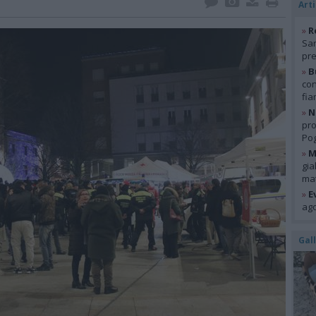
Arti
»
R
San
pre
»
B
con
fia
»
N
pro
Pog
»
M
gia
mat
»
E
ago
Gal