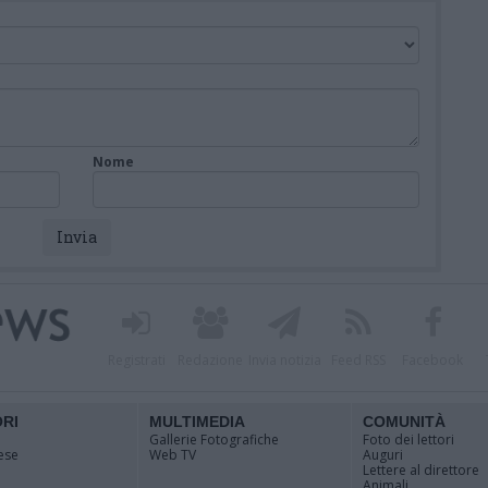
Nome
Registrati
Redazione
Invia notizia
Feed RSS
Facebook
ORI
MULTIMEDIA
COMUNITÀ
Gallerie Fotografiche
Foto dei lettori
ese
Web TV
Auguri
Lettere al direttore
Animali