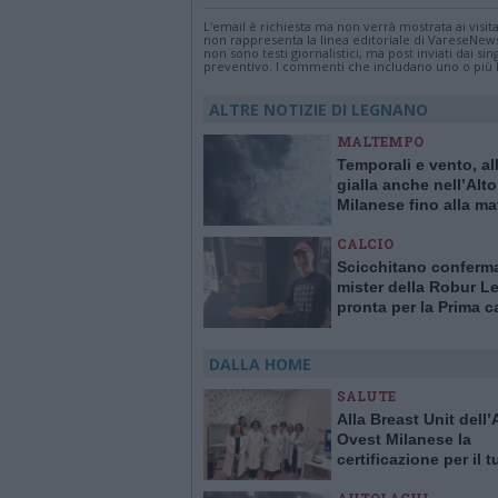
L'email è richiesta ma non verrà mostrata ai visi
non rappresenta la linea editoriale di VareseNew
non sono testi giornalistici, ma post inviati dai s
preventivo. I commenti che includano uno o più li
ALTRE NOTIZIE DI LEGNANO
MALTEMPO
Temporali e vento, al
gialla anche nell’Alto
Milanese fino alla ma
sabato 8 luglio
CALCIO
Scicchitano conferm
mister della Robur 
pronta per la Prima c
DALLA HOME
SALUTE
Alla Breast Unit dell
Ovest Milanese la
certificazione per il 
alla mammella. È la p