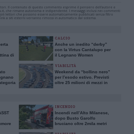
tatori. Il contenuto di questo commento esprime il pensiero dell'autore e
s.it, che rimane autonoma e indipendente. I messaggi inclusi nei commenti
ingoli lettori che possono essere automaticamente pubblicati senza filtro
nk a siti esterni verranno rimossi in automatico dal sistema.
CALCIO
lerta
Anche un inedito “derby”
con la Virtus Cantalupo per
ttina di
il Legnano Women
VIABILITÀ
ato
Weekend da “bollino nero”
Legnano
per l’esodo estivo. Previsti
ategoria
oltre 25 milioni di mezzi in
viaggio
INCENDIO
’ASST
Incendi nell’Alto Milanese,
dopo Busto Garolfo
tumore
bruciano oltre 2mila metri
rima in
quadrati a Bernate