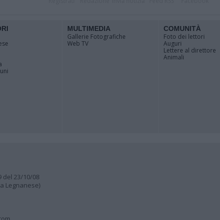
Registrati
Redazione
Invia notizia
Feed RSS
Facebook
ORI
MULTIMEDIA
COMUNITÀ
Gallerie Fotografiche
Foto dei lettori
ese
Web TV
Auguri
Lettere al direttore
Animali
a
muni
9 del 23/10/08
lia Legnanese)
.com