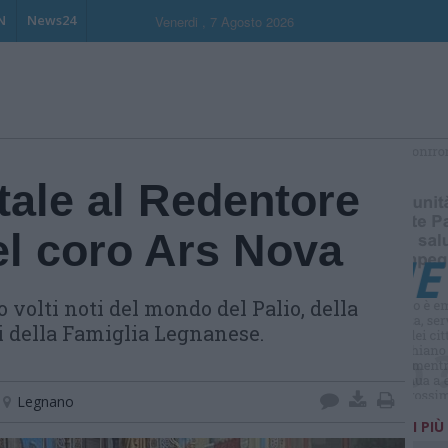
N
News24
Venerdi , 7 Agosto 2026
S
tale al Redentore
el coro Ars Nova
o volti noti del mondo del Palio, della
i della Famiglia Legnanese.
Legnano
I PIÙ