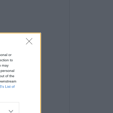
sonal or
ection to
ou may
 personal
out of the
 downstream
B’s List of