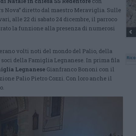
di Natale in chiesa SS Redentore
con
Ars Nova” diretto dal maestro Meraviglia. Sulle
ari, alle 22 di sabato 24 dicembre, il parroco
rato la funzione alla presenza di numerosi
erano volti noti del mondo del Palio, della
Rico
 soci della Famiglia Legnanese. In prima fila
iglia Legnanese
Gianfranco Bononi con il
ione Palio Pietro Cozzi. Con loro anche il
o.