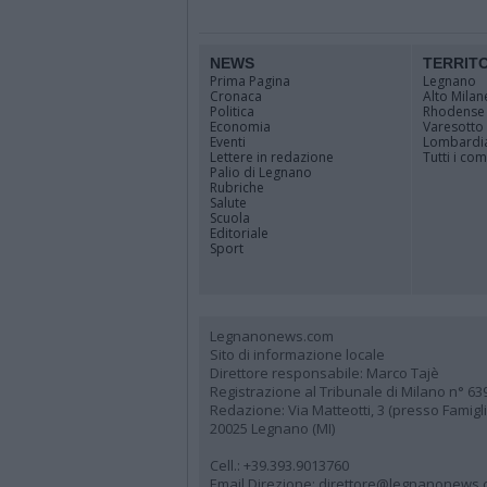
NEWS
TERRIT
Prima Pagina
Legnano
Cronaca
Alto Milan
Politica
Rhodense
Economia
Varesotto
Eventi
Lombardi
Lettere in redazione
Tutti i co
Palio di Legnano
Rubriche
Salute
Scuola
Editoriale
Sport
Legnanonews.com
Sito di informazione locale
Direttore responsabile: Marco Tajè
Registrazione al Tribunale di Milano n° 63
Redazione: Via Matteotti, 3 (presso Famig
20025 Legnano (MI)
Cell.: +39.393.9013760
Email Direzione: direttore@legnanonews