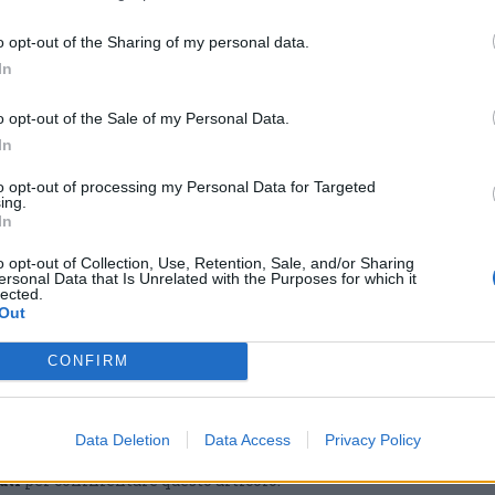
Tutti gli eventi
di
agosto
o opt-out of the Sharing of my personal data.
Via Confalonieri, 5
In
Castronno
o opt-out of the Sale of my Personal Data.
In
ws.com
to opt-out of processing my Personal Data for Targeted
ing.
 a cuore l'informazione del nostro territorio e
In
in prima linea per informarvi con attenzione.
o opt-out of Collection, Use, Retention, Sale, and/or Sharing
ersonal Data that Is Unrelated with the Purposes for which it
lected.
Out
Pubblicato il 25 Dicembre 2022
CONFIRM
Natale 2022
Data Deletion
Data Access
Privacy Policy
ati
per commentare questo articolo.