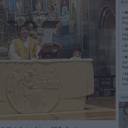
Arti
»
N
pro
Pog
»
S
Leg
fil
»
S
con
»
B
con
fia
»
L
Leg
so
Gal