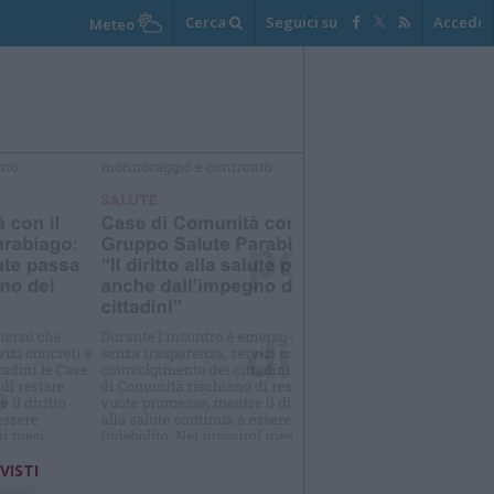
Cerca
Seguici su
Accedi
Meteo
elezioniamo per te
Il meglio di
 VISTI