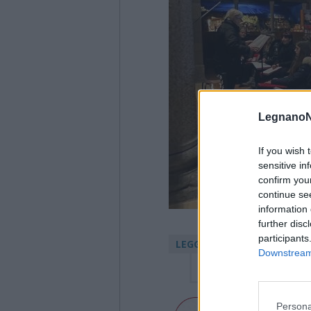
LegnanoN
If you wish 
sensitive in
confirm you
continue se
information 
further disc
participants
LEGGI ANCHE
Downstream 
LEGNANO
- Monsignor 
Persona