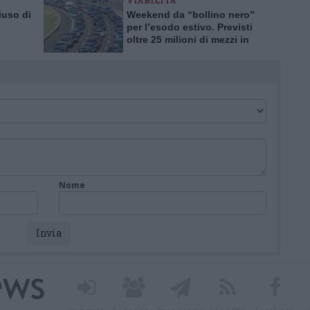
VIABILITÀ
iuso di
Weekend da “bollino nero”
per l’esodo estivo. Previsti
oltre 25 milioni di mezzi in
tro
viaggio
Nome