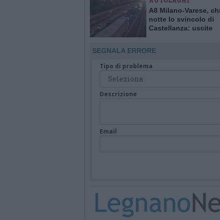
AUTOLAGHI
Italia
A8 Milano-Varese, ch
notte lo svincolo di
Castellanza: uscite
obbligatorie per quat
giorni
SEGNALA ERRORE
Tipo di problema
Descrizione
Email