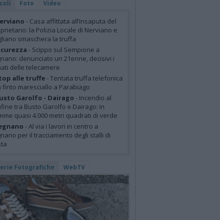
coli
Foto
Video
erviano
- Casa affittata all’insaputa del
prietario: la Polizia Locale di Nerviano e
liano smaschera la truffa
icurezza
- Scippo sul Sempione a
nano: denunciato un 21enne, decisivi i
mati delle telecamere
top alle truffe
- Tentata truffa telefonica
 finto maresciallo a Parabiago
usto Garolfo - Dairago
- Incendio al
fine tra Busto Garolfo e Dairago: in
mme quasi 4.000 metri quadrati di verde
egnano
- Al via i lavori in centro a
nano per il tracciamento degli stalli di
sta
lerie Fotografiche
WebTV