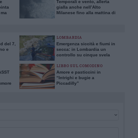
te
Temporali e vento, allerta
pinta
gialla anche nell’Alto
, ma
Milanese fino alla mattina di
ilento
sabato 8 luglio
LOMBARDIA
d del 7,
Emergenza siccità e fiumi in
no e
secca: in Lombardia un
controllo su cinque svela
prelievi idrici abusivi
LIBRO SUL COMODINO
’ASST
Amore e pasticcini in
“Intrighi e bugie a
tumore
Piccadilly”
rima in