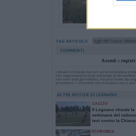
Vigili del Fuoco Milan
TAG ARTICOLO
COMMENTI
Accedi
o
registr
L'email è richiesta ma non verrà mostrata ai visi
non rappresenta la linea editoriale di VareseNew
non sono testi giornalistici, ma post inviati dai s
preventivo. I commenti che includano uno o più li
ALTRE NOTIZIE DI LEGNANO
CALCIO
Il Legnano chiude la
settimana del raduno
test contro la Chiav
ECONOMIA