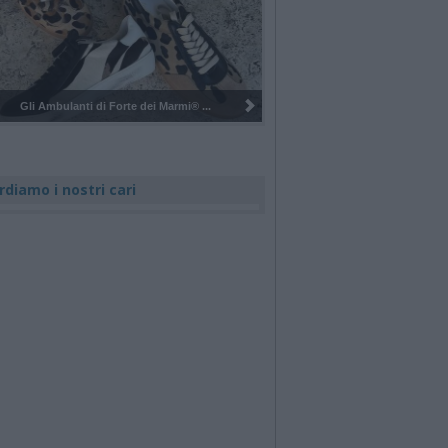
® ...
Pulizia del bosco del Rugareto a ...
rdiamo i nostri cari