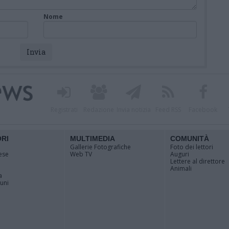
Nome
Registrati
Redazione
Invia notizia
Feed RSS
Facebook
ORI
MULTIMEDIA
COMUNITÀ
Gallerie Fotografiche
Foto dei lettori
ese
Web TV
Auguri
Lettere al direttore
Animali
a
muni