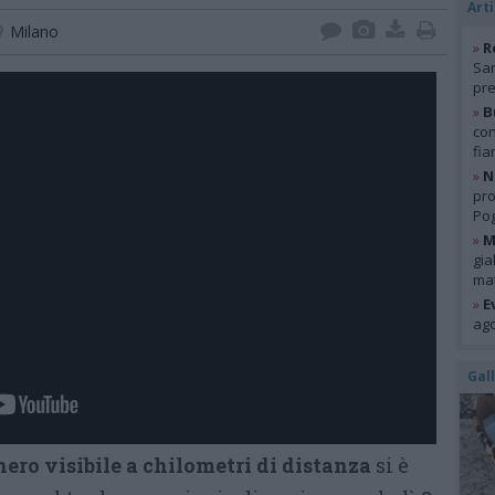
Arti
Milano
»
R
San
pre
»
B
con
fia
»
N
pro
Pog
»
M
gia
mat
»
E
ago
Gal
ero visibile a chilometri di distanza
si è