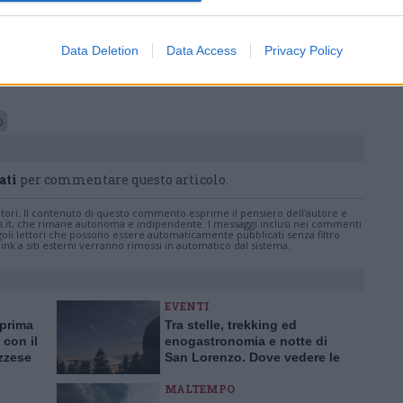
Data Deletion
Data Access
Privacy Policy
o
ati
per commentare questo articolo.
tatori. Il contenuto di questo commento esprime il pensiero dell'autore e
s.it, che rimane autonoma e indipendente. I messaggi inclusi nei commenti
ingoli lettori che possono essere automaticamente pubblicati senza filtro
nk a siti esterni verranno rimossi in automatico dal sistema.
EVENTI
 prima
Tra stelle, trekking ed
 con il
enogastronomia e notte di
azzese
San Lorenzo. Dove vedere le
stelle cadenti in Lombardia
MALTEMPO