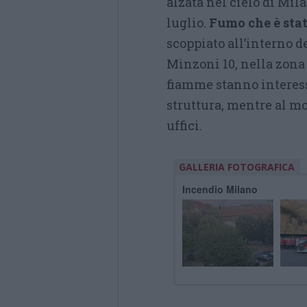
alzata nel cielo di Mil
luglio.
Fumo che è sta
scoppiato all’interno d
Minzoni 10, nella zona 
fiamme stanno interes
struttura, mentre al m
uffici.
GALLERIA FOTOGRAFICA
Incendio Milano