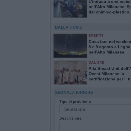
L’industria che resis
nell’Alto Milanese. S
dal chimico-plastico
l’export va ancora a r
DALLA HOME
EVENTI
Cosa fare nel weeken
8 e 9 agosto a Legna
nell’Alto Milanese
SALUTE
Alla Breast Unit dell
Ovest Milanese la
certificazione per il 
alla mammella. È la p
Italia
SEGNALA ERRORE
Tipo di problema
Descrizione