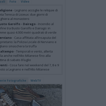
coli
Foto
Video
eligione
- Legnano accoglie le reliquie di
ta Teresa di Lisieux: due giorni di
ghiera al monastero
usto Garolfo - Dairago
- Incendio al
fine tra Busto Garolfo e Dairago: in
mme quasi 4.000 metri quadrati di verde
erviano
- Casa affittata all’insaputa del
prietario: la Polizia Locale di Nerviano e
liano smaschera la truffa
altempo
- Temporali e vento, allerta
lla anche nell’Alto Milanese fino alla
tina di sabato 8 luglio
venti
- Cosa fare nel weekend del 7, 8 e 9
sto a Legnano e nell’Alto Milanese
lerie Fotografiche
WebTV