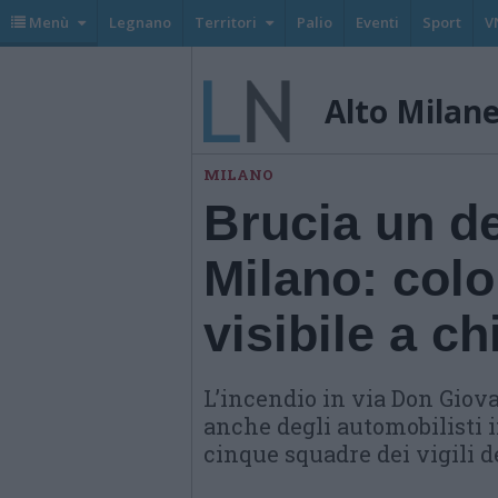
Menù
Legnano
Territori
Palio
Eventi
Sport
V
Alto Milan
MILANO
Brucia un de
Milano: col
visibile a ch
L’incendio in via Don Giov
anche degli automobilisti i
cinque squadre dei vigili d