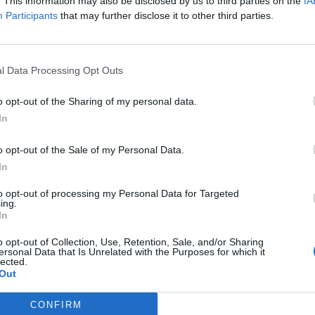
. This information may also be disclosed by us to third parties on the
IA
di
agosto
Participants
that may further disclose it to other third parties.
Via Confalonieri, 5
Castronno
l Data Processing Opt Outs
o opt-out of the Sharing of my personal data.
nanoNews abbiamo a cuore l'informazione del nostro
In
ssere sempre in prima linea per informarvi in modo
o opt-out of the Sale of my Personal Data.
In
to opt-out of processing my Personal Data for Targeted
Pubblicato il 08 Luglio 2026
ing.
In
o opt-out of Collection, Use, Retention, Sale, and/or Sharing
ersonal Data that Is Unrelated with the Purposes for which it
lected.
Out
4 di 5
CONFIRM