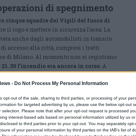
operazioni di spegnimento
ro cinque squadre dei Vigili del fuoco di
e il rogo e mettere in sicurezza l’area. La
tata anche dagli automobilisti in transito
di accesso alla città, compresi i tratti
one di Milano. Al momento non si registrano
 21. 30 l’incendio era ancora in corso.
A
etri quadri di superficie e diversi container
lle squadre di Milano si sono aggiunti i
ews -
Do Not Process My Personal Information
i Monza. L’obiettivo è quello di
circoscrivere
to opt-out of the sale, sharing to third parties, or processing of your per
 evitare che le fiamme colpiscano gli altri
formation for targeted advertising by us, please use the below opt-out s
e rampe.
r selection. Please note that after your opt-out request is processed y
eing interest-based ads based on personal information utilized by us or
disclosed to third parties prior to your opt-out. You may separately opt-
Tutti gli eventi
losure of your personal information by third parties on the IAB’s list of