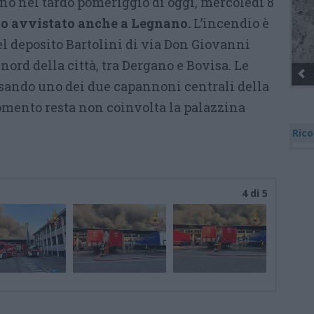
ano nel tardo pomeriggio di oggi, mercoledì 8
to avvistato anche a Legnano.
L’incendio è
el deposito Bartolini di via Don Giovanni
nord della città, tra Dergano e Bovisa. Le
Gli Ambulanti di Forte dei Marmi
sando uno dei due capannoni centrali della
omento resta non coinvolta la palazzina
Rico
4 di 5