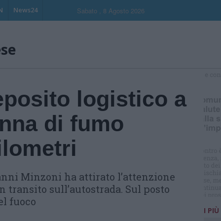
N
News24
Sabato , 8 Agosto 2026
ese
S
posito logistico a
onna di fumo
ilometri
anni Minzoni ha attirato l’attenzione
n transito sull’autostrada. Sul posto
el fuoco
I PIÙ