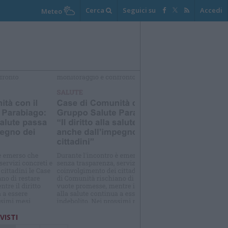
Cerca
Seguici su
Accedi
Meteo
elezioniamo per te
Il meglio di
 VISTI