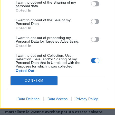
I want to opt-out of the Sharing of my
personal data.
Opted In
Tutti gli eventi
I want to opt-out of the Sale of my
di
agosto
Personal Data.
Via Confalonieri, 5
Opted In
Castronno
I want to opt-out of processing my
Personal Data for Targeted Advertising.
Leda Mocchetti
Opted In
leda.mocchetti@legnanonews.com
I want to opt-out of Collection, Use,
Retention, Sale, and/or Sharing of my
Noi di LegnanoNews abbiamo a cuore l'informazione del
Personal Data that Is Unrelated with the
nostro territorio e cerchiamo di essere sempre in prima
Purposes for which it was collected.
linea per informarvi in modo puntuale.
Opted Out
CONFIRM
LEGGI ANCHE
RESCALDINA
Omicidio Maltesi, il fidanzato di Carol: “Fin
da quando mi fece conoscere Fontana notai qualcosa di
Data Deletion
Data Access
Privacy Policy
strano”
RESCALDINA
Omicidio di Carol Maltesi, dopo le
martellate la 26enne avrebbe potuto essere salvata