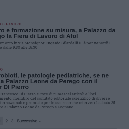
O - LAVORO
o e formazione su misura, a Palazzo da
o la Fiera di Lavoro di Afol
amento in via Monsignor Eugenio Gilardelli 10 è per venerdì 1
 dalle 9.30 alle 16.30
O
robioti, le patologie pediatriche, se ne
 a Palazzo Leone da Perego con il
r DI Pierro
 Francesco Di Pierro autore di numerosi articoli e libri
omento, membro del comitato editoriale scientifico di diverse
internazionali e premiato per le sue ricerche interverrà sabato 25
e a Palazzo Leone da Perego a Legnano
1
2
3
Successivo »