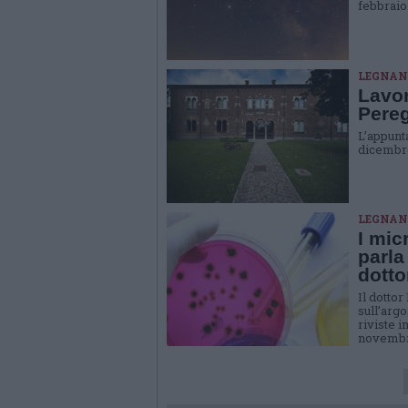
febbraio
LEGNAN
Lavor
Pereg
L’appunt
dicembre
LEGNAN
I mic
parla
dotto
Il dottor
sull’arg
riviste 
novembr