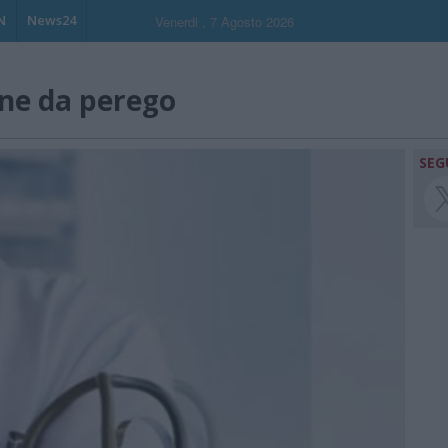
N
News24
Venerdi , 7 Agosto 2026
one da perego
SEG