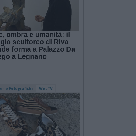
, ombra e umanità: il
gio scultoreo di Riva
nde forma a Palazzo Da
ego a Legnano
lerie Fotografiche
WebTV