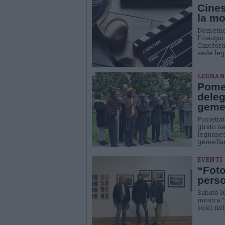
Cines
la mo
Domenica
l’inaugu
Cineforu
sede leg
LEGNAN
Pomer
deleg
geme
Proiettat
girato n
legnanes
gemella
EVENTI
“Foto
perso
Sabato 1
mostra “F
solo) nel