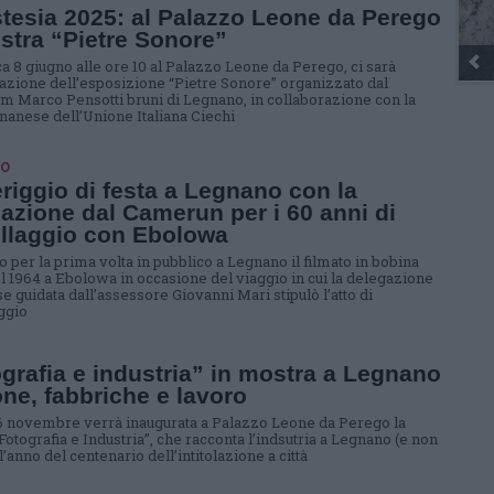
tesia 2025: al Palazzo Leone da Perego
stra “Pietre Sonore”
 8 giugno alle ore 10 al Palazzo Leone da Perego, ci sarà
razione dell’esposizione “Pietre Sonore” organizzato dal
m Marco Pensotti bruni di Legnano, in collaborazione con la
nanese dell’Unione Italiana Ciechi
O
iggio di festa a Legnano con la
azione dal Camerun per i 60 anni di
llaggio con Ebolowa
o per la prima volta in pubblico a Legnano il filmato in bobina
el 1964 a Ebolowa in occasione del viaggio in cui la delegazione
e guidata dall’assessore Giovanni Mari stipulò l’atto di
ggio
grafia e industria” in mostra a Legnano
ne, fabbriche e lavoro
6 novembre verrà inaugurata a Palazzo Leone da Perego la
otografia e Industria”, che racconta l’indsutria a Legnano (e non
l’anno del centenario dell’intitolazione a città