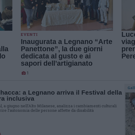
Luce
EVENTI
Inaugurata a Legnano “Arte
viag
lla
Panettone”, la due giorni
pre
lo
dedicata al gusto e ai
Per
sapori dell’artigianato
1
Gal
hacca: a Legnano arriva il Festival della
ra inclusiva
al, a giugno nell’Alto Milanese, analizza i cambiamenti culturali
ire l’autonomia delle persone affette da disabilità
A