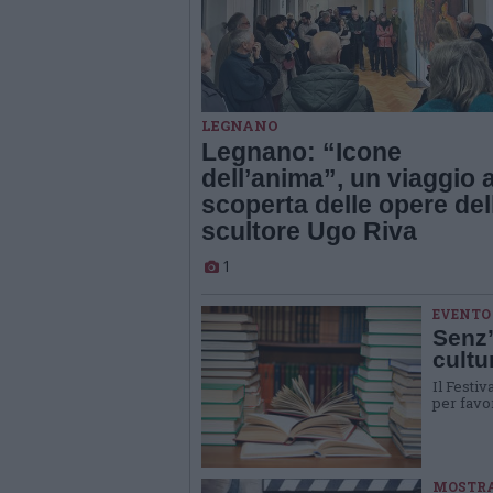
LEGNANO
Legnano: “Icone
dell’anima”, un viaggio a
scoperta delle opere del
scultore Ugo Riva
1
EVENTO
Senz’
cultu
Il Festiv
per favor
MOSTR