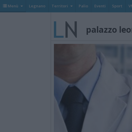
Menù
Legnano
Territori
Palio
Eventi
Sport
V
palazzo le