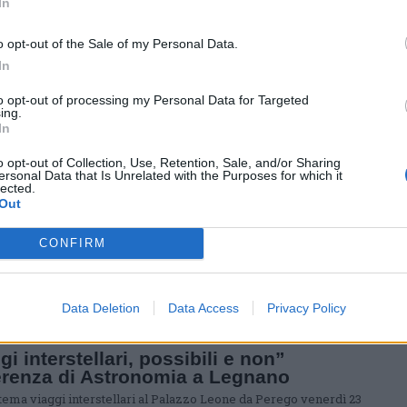
In
o opt-out of the Sale of my Personal Data.
O - CULTURA
In
no si prepara alla mostra personale di
on Xhixha a Palazzo Da Perego
to opt-out of processing my Personal Data for Targeted
ing.
a, evento già annunciato ma non ancora presentato
ente, sarà inaugurata il prossimo 6 aprile
In
o opt-out of Collection, Use, Retention, Sale, and/or Sharing
ersonal Data that Is Unrelated with the Purposes for which it
lected.
RA
Out
azzo da Perego a Legnano in mostra la
 marcia delle donne per la parità
CONFIRM
ica
ta venerdì 8 marzo a Palazzo Malinverni a Legnano che è stata
ata dal Comune di Legnano in collaborazione con la Fondazione
iscioff
Data Deletion
Data Access
Privacy Policy
gi interstellari, possibili e non”
renza di Astronomia a Legnano
 tema viaggi interstellari al Palazzo Leone da Perego venerdì 23