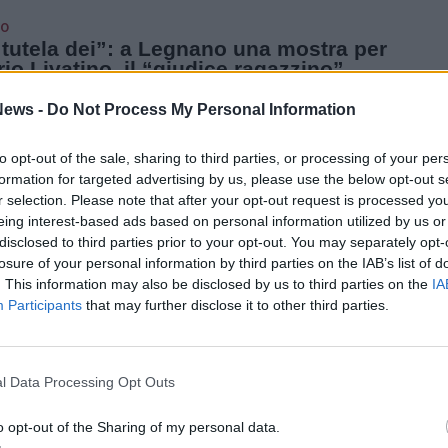
O
tutela dei”: a Legnano una mostra per
io Livatino, il “giudice ragazzino”
ato 34 anni fa dalla Stidda
ews -
Do Not Process My Personal Information
, visitabile ad ingresso libero nei fine settimana, è divisa in
sezioni con testi, immagini, video e un audio che rievoca l’agguato
troduce al percorso
to opt-out of the sale, sharing to third parties, or processing of your per
formation for targeted advertising by us, please use the below opt-out s
O
r selection. Please note that after your opt-out request is processed y
no onora la memoria del giudice
eing interest-based ads based on personal information utilized by us or
io con una mostra a palazzo Leone da
disclosed to third parties prior to your opt-out. You may separately opt-
go
losure of your personal information by third parties on the IAB’s list of
1 settembre Legnano onorerà la memoria del “giudice bambino”
. This information may also be disclosed by us to third parties on the
IA
dogli il palazzo di via Gilardelli che attualmente ospita egli uffici
in via Gilardelli e che in passato è stato sede distaccata del
Participants
that may further disclose it to other third parties.
e di Milano
O - CULTURA
a a Palazzo da Perego a Legnano con
l Data Processing Opt Outs
e “sublimi distorsioni riflesse”
e a Palazzo da Perego le opere dell’esposizione “Legnano,
o opt-out of the Sharing of my personal data.
istorsioni riflesse”. Il 6 aprile alle 18 il taglio del nastro