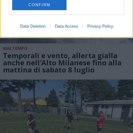
CONFIRM
Data Deletion
Data Access
Privacy Policy
MALTEMPO
Temporali e vento, allerta gialla
anche nell’Alto Milanese fino alla
mattina di sabato 8 luglio