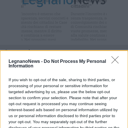
Iscriviti alla
newsletter
Commenti
Accedi
o
registrati
per commentare questo
LegnanoNews -
Do Not Process My Personal
articolo.
Information
L'email è richiesta ma non verrà mostrata ai visitatori. Il contenuto di questo
commento esprime il pensiero dell'autore e non rappresenta la linea editoriale
If you wish to opt-out of the sale, sharing to third parties, or
di VareseNews.it, che rimane autonoma e indipendente. I messaggi inclusi nei
commenti non sono testi giornalistici, ma post inviati dai singoli lettori che
processing of your personal or sensitive information for
possono essere automaticamente pubblicati senza filtro preventivo. I commenti
che includano uno o più link a siti esterni verranno rimossi in automatico dal
targeted advertising by us, please use the below opt-out
sistema.
section to confirm your selection. Please note that after your
opt-out request is processed you may continue seeing
interest-based ads based on personal information utilized by
us or personal information disclosed to third parties prior to
your opt-out. You may separately opt-out of the further
disclosure of your personal information by third parties on the