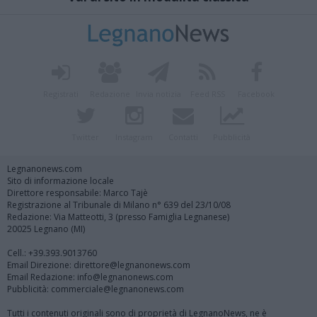
Registrati
Redazione
Invia notizia
Feed RSS
Facebook
Twitter
Instagram
Contatti
Pubblicità
Legnanonews.com
Sito di informazione locale
Direttore responsabile: Marco Tajè
Registrazione al Tribunale di Milano n° 639 del 23/10/08
Redazione: Via Matteotti, 3 (presso Famiglia Legnanese)
20025 Legnano (MI)
Cell.: +39.393.9013760
Email Direzione: direttore@legnanonews.com
Email Redazione: info@legnanonews.com
Pubblicità: commerciale@legnanonews.com
Tutti i contenuti originali sono di proprietà di LegnanoNews, ne è