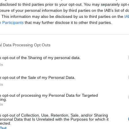
disclosed to third parties prior to your opt-out. You may separately opt-
Cle
losure of your personal information by third parties on the IAB’s list of
Ric
. This information may also be disclosed by us to third parties on the
IA
Ant
Participants
that may further disclose it to other third parties.
Ant
Gia
Luig
Ric
l Data Processing Opt Outs
ROS
Mari
o opt-out of the Sharing of my personal data.
In
o opt-out of the Sale of my Personal Data.
a non va in ferie: ogni
In
a per te
to opt-out of processing my Personal Data for Targeted
ing.
 Castronno propone un appuntamento diverso ogni sera, tra
In
rsazioni, laboratori creativi, sfide musicali e burraco
o opt-out of Collection, Use, Retention, Sale, and/or Sharing
ersonal Data that Is Unrelated with the Purposes for which it
lected.
Out