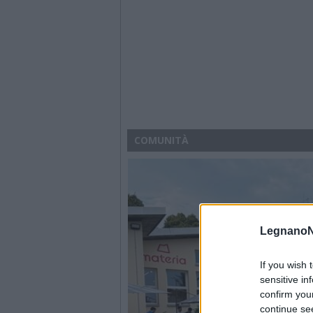
COMUNITÀ
LegnanoN
If you wish 
sensitive in
confirm you
continue se