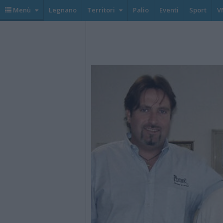
Menù
Legnano
Territori
Palio
Eventi
Sport
V