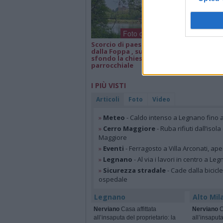
Foto dei lettori
Scorcio di paesaggio
Isa e Lele 50 an
dalla Foppa , sullo
matrimonio, a
sfondo la chiesa
parrocchiale
I PIÙ VISTI
Articoli
Foto
Video
»
Meteo
- Caldo intenso a Legnano fino a
»
Cerro Maggiore
- Ruba rifiuti dall’iso
Maggiore
»
Eventi
- Ferragosto a Villa Arconati, ape
»
Legnano
- Al via i lavori in centro a Le
»
Sicurezza stradale
- Cade dalla bicic
ospedale
Legnano
Alto Mil
Nerviano
Casa affittata
Nerviano
C
all’insaputa del proprietario: la
all’insaputa