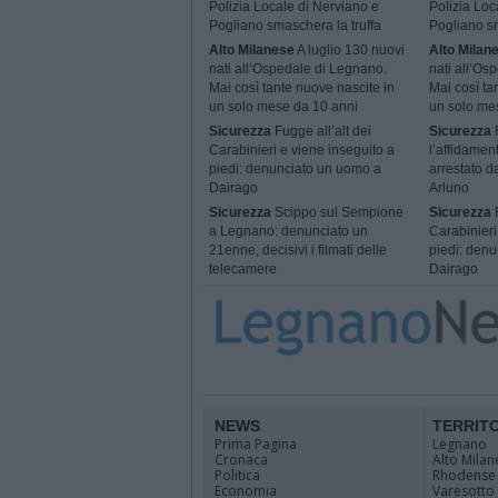
Polizia Locale di Nerviano e
Polizia Loc
Pogliano smaschera la truffa
Pogliano sm
Alto Milanese
A luglio 130 nuovi
Alto Milan
nati all’Ospedale di Legnano.
nati all’Os
Mai così tante nuove nascite in
Mai così ta
un solo mese da 10 anni
un solo me
Sicurezza
Fugge all’alt dei
Sicurezza
Carabinieri e viene inseguito a
l’affidamen
piedi: denunciato un uomo a
arrestato da
Dairago
Arluno
Sicurezza
Scippo sul Sempione
Sicurezza
F
a Legnano: denunciato un
Carabinieri
21enne, decisivi i filmati delle
piedi: den
telecamere
Dairago
NEWS
TERRIT
Prima Pagina
Legnano
Cronaca
Alto Milan
Politica
Rhodense
Economia
Varesotto