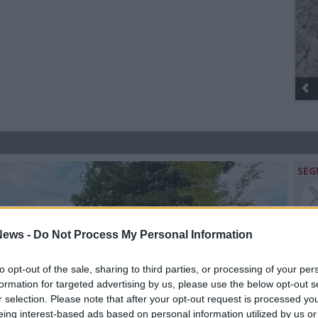
Gli
SEG
ews -
Do Not Process My Personal Information
Rico
to opt-out of the sale, sharing to third parties, or processing of your per
formation for targeted advertising by us, please use the below opt-out s
Mar
r selection. Please note that after your opt-out request is processed y
Achi
eing interest-based ads based on personal information utilized by us or
Tere