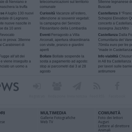
ale di Nerviano e
telecomunicazioni sul territorio
58enne legnanese d
aschera la truffa
comunale
Buscate
ese
A luglio 130 nuovi
Curiosità
Vacanze all’estero,
Castellanza
Il “Fran
pedale di Legnano.
attenzione ai souvenir vegetali:
Schepisi Elevation Qu
nte nuove nascite in
la campagna del Servizio
concerto a Castellan
se da 10 anni
Fitosanitario della Lombardia
rassegna JazzAltro
Revocato
Eventi
Ferragosto a Villa
Castellanza
Dalla F
to in prova: 38enne
Arconati, apertura straordinaria
Comunitaria del Vare
i Carabinieri di
con visite, pranzo e giardini
70mila euro per tre p
aperti
“made in Castellanza
ugge all’alt dei
Bollate
Bollate sospende la
Info viabilità
Chiusur
 e viene inseguito a
sosta a pagamento ad agosto:
in A8 tra Castellanza
unciato un uomo a
stop ai parcometri dal 3 al 28
per lavori sulle barri
agosto
antirumore
Registrati
Redazione
Invia notizia
Feed RSS
Facebook
ORI
MULTIMEDIA
COMUNITÀ
Gallerie Fotografiche
Foto dei lettori
ese
Web TV
Auguri
Lettere al direttore
Animali