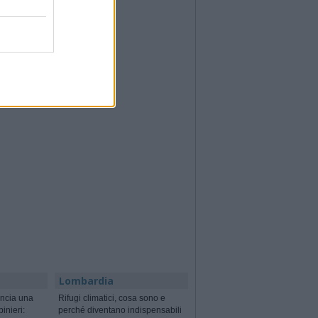
Lombardia
ncia una
Rifugi climatici, cosa sono e
binieri:
perché diventano indispensabili