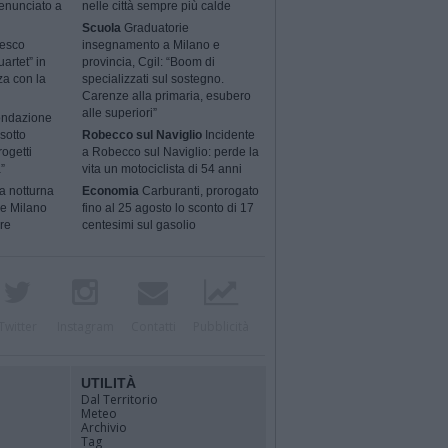
enunciato a
nelle città sempre più calde
Scuola
Graduatorie
cesco
insegnamento a Milano e
artet” in
provincia, Cgil: “Boom di
za con la
specializzati sul sostegno.
Carenze alla primaria, esubero
alle superiori”
ondazione
sotto
Robecco sul Naviglio
Incidente
rogetti
a Robecco sul Naviglio: perde la
”
vita un motociclista di 54 anni
a notturna
Economia
Carburanti, prorogato
 e Milano
fino al 25 agosto lo sconto di 17
ere
centesimi sul gasolio
Twitter
Instagram
Contatti
Pubblicità
UTILITÀ
Dal Territorio
Meteo
Archivio
Tag