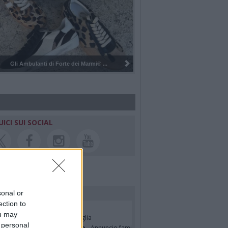
 Ambulanti di Forte dei Marmi® ...
Pulizia del bosco del Rugareto a 
UICI SUI SOCIAL
rdiamo i nostri cari
sonal or
ection to
ian Jasik
- Annuncio famiglia
ou may
lle Mazzini
- Annuncio famiglia
 personal
sa Squicciarini ved. Greco
- Annuncio famiglia