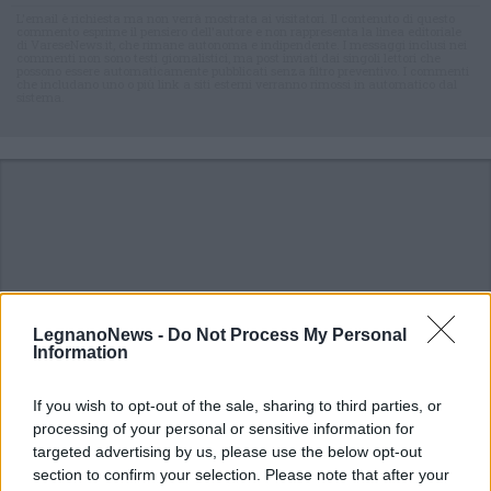
L'email è richiesta ma non verrà mostrata ai visitatori. Il contenuto di questo
commento esprime il pensiero dell'autore e non rappresenta la linea editoriale
di VareseNews.it, che rimane autonoma e indipendente. I messaggi inclusi nei
commenti non sono testi giornalistici, ma post inviati dai singoli lettori che
possono essere automaticamente pubblicati senza filtro preventivo. I commenti
che includano uno o più link a siti esterni verranno rimossi in automatico dal
sistema.
LegnanoNews -
Do Not Process My Personal
Information
If you wish to opt-out of the sale, sharing to third parties, or
processing of your personal or sensitive information for
targeted advertising by us, please use the below opt-out
section to confirm your selection. Please note that after your