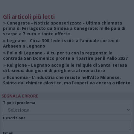
Gli articoli più letti
»
Canegrate - Notizia sponsorizzata
- Ultima chiamata
prima di Ferragosto da Giridea a Canegrate: mille paia di
scarpe a 7 euro e tante offerte
»
Legnano
- Circa 300 fedeli sciiti all’annuale corteo di
Arbaeen a Legnano
»
Palio di Legnano
- A tu per tu con la reggenza: la
contrada San Domenico pronta a ripartire per il Palio 2027
»
Religione
- Legnano accoglie le reliquie di Santa Teresa
di Lisieux: due giorni di preghiera al monastero
»
Economia
- L’industria che resiste nell’Alto Milanese.
Spinta dal chimico-plastico, ma l’export va ancora a rilento
SEGNALA ERRORE
Tipo di problema
Descrizione
Email