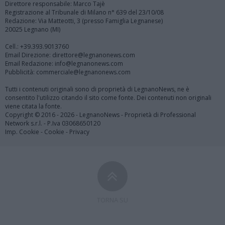
Direttore responsabile: Marco Tajè
Registrazione al Tribunale di Milano n° 639 del 23/10/08
Redazione: Via Matteotti, 3 (presso Famiglia Legnanese)
20025 Legnano (MI)
Cell.: +39.393.9013760
Email Direzione: direttore@legnanonews.com
Email Redazione: info@legnanonews.com
Pubblicità: commerciale@legnanonews.com
Tutti i contenuti originali sono di proprietà di LegnanoNews, ne è
consentito l'utilizzo citando il sito come fonte. Dei contenuti non originali
viene citata la fonte.
Copyright © 2016 - 2026 - LegnanoNews - Proprietà di Professional
Network s.r.l. - P.Iva 03068650120
Imp. Cookie
-
Cookie
-
Privacy
TORNA SU