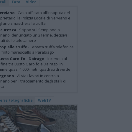
coli
Foto
Video
erviano
- Casa affittata all’insaputa del
prietario: la Polizia Locale di Nerviano e
liano smaschera la truffa
icurezza
- Scippo sul Sempione a
nano: denunciato un 21enne, decisivi i
mati delle telecamere
top alle truffe
- Tentata truffa telefonica
 finto maresciallo a Parabiago
usto Garolfo - Dairago
- Incendio al
fine tra Busto Garolfo e Dairago: in
mme quasi 4.000 metri quadrati di verde
egnano
- Al via i lavori in centro a
nano per il tracciamento degli stalli di
sta
lerie Fotografiche
WebTV