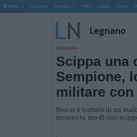
Menù
Legnano
Territori
Palio
Eventi
Sport
V
Legnano
LEGNANO
Scippa una 
Sempione, l
militare con
Non si è trattato di un ma
momento, ma di uno scippo.