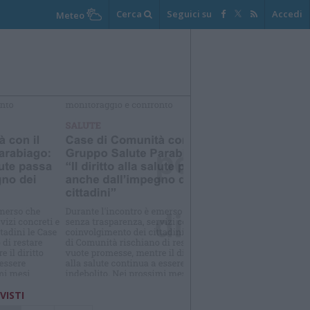
Cerca
Seguici su
Accedi
Meteo
elezioniamo per te
Il meglio di
 VISTI