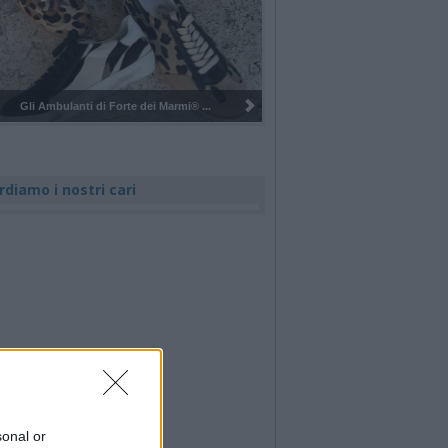
..
Pulizia del bosco del Rugareto a ...
rdiamo i nostri cari
sonal or