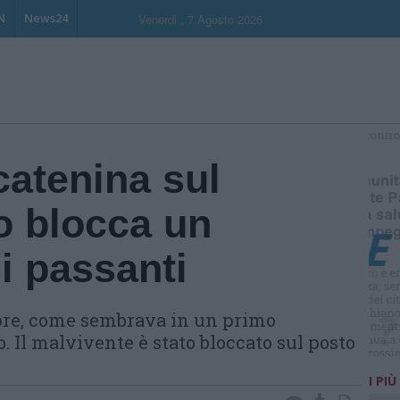
N
News24
Venerdi , 7 Agosto 2026
S
catenina sul
o blocca un
 i passanti
lore, come sembrava in un primo
 Il malvivente è stato bloccato sul posto
I PIÙ