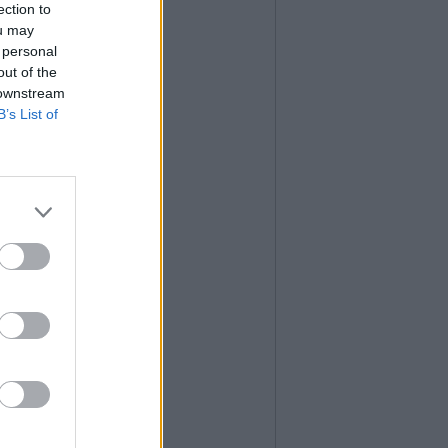
ection to
ou may
 personal
out of the
 downstream
B’s List of