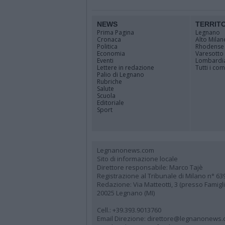
NEWS
TERRIT
Prima Pagina
Legnano
Cronaca
Alto Milan
Politica
Rhodense
Economia
Varesotto
Eventi
Lombardi
Lettere in redazione
Tutti i co
Palio di Legnano
Rubriche
Salute
Scuola
Editoriale
Sport
Legnanonews.com
Sito di informazione locale
Direttore responsabile: Marco Tajè
Registrazione al Tribunale di Milano n° 63
Redazione: Via Matteotti, 3 (presso Famig
20025 Legnano (MI)
Cell.: +39.393.9013760
Email Direzione: direttore@legnanonews