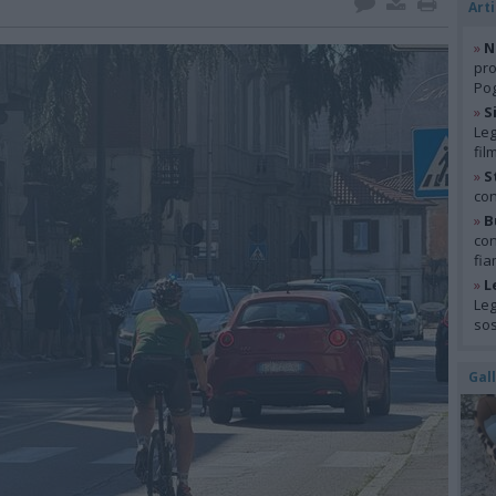
Arti
»
N
pro
Pog
»
S
Leg
fil
»
S
con
»
B
con
fia
»
L
Leg
so
Gal