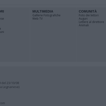
ORI
MULTIMEDIA
COMUNITÀ
Gallerie Fotografiche
Foto dei lettori
ese
Web TV
Auguri
Lettere al direttore
Animali
a
muni
9 del 23/10/08
lia Legnanese)
.com