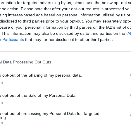
formation for targeted advertising by us, please use the below opt-out s
Tutti gli eventi
r selection. Please note that after your opt-out request is processed y
eing interest-based ads based on personal information utilized by us or
di
agosto
Via Confalonieri, 5
disclosed to third parties prior to your opt-out. You may separately opt-
Castronno
losure of your personal information by third parties on the IAB’s list of
. This information may also be disclosed by us to third parties on the
IA
Participants
that may further disclose it to other third parties.
ws.com
 a cuore l'informazione del nostro territorio e
l Data Processing Opt Outs
in prima linea per informarvi con attenzione.
o opt-out of the Sharing of my personal data.
In
Pubblicato il 02 Luglio 2026
o opt-out of the Sale of my Personal Data.
In
to opt-out of processing my Personal Data for Targeted
ing.
In
ati
per commentare questo articolo.