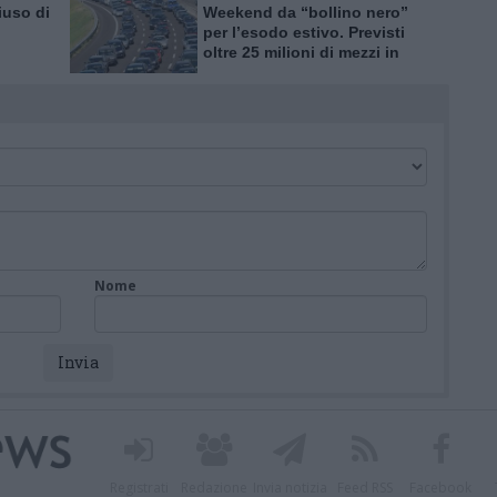
iuso di
Weekend da “bollino nero”
per l’esodo estivo. Previsti
oltre 25 milioni di mezzi in
tro
viaggio
Nome
Registrati
Redazione
Invia notizia
Feed RSS
Facebook