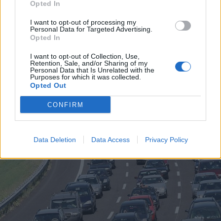
Opted In
I want to opt-out of processing my
Personal Data for Targeted Advertising.
PALLAVOLO
Opted In
Futura Volley Giovani Busto Arsizio
pronta per la stagione 2026-27 con
I want to opt-out of Collection, Use,
una nuova squadra
Retention, Sale, and/or Sharing of my
Personal Data that Is Unrelated with the
Purposes for which it was collected.
Opted Out
CONFIRM
Data Deletion
Data Access
Privacy Policy