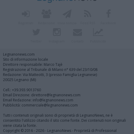
Registrati
Redazione
Invia notizia
Feed RSS
Facebook
Twitter
Instagram
Contatti
Pubblicità
Legnanonews.com
Sito di informazione locale
Direttore responsabile: Marco Tajè
Registrazione al Tribunale di Milano n° 639 del 23/10/08
Redazione: Via Matteotti, 3 (presso Famiglia Legnanese)
20025 Legnano (MI)
Cell.: +39.393.9013760
Email Direzione: direttore@legnanonews.com
Email Redazione: info@legnanonews.com
Pubblicità: commerciale@legnanonews.com
Tutti i contenuti originali sono di proprietà di LegnanoNews, ne è
consentito l'utilizzo citando il sito come fonte. Dei contenuti non originali
viene citata la fonte.
Copyright © 2016 - 2026 - LegnanoNews - Proprietà di Professional