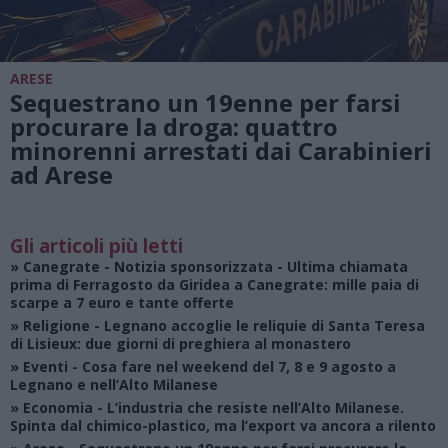
ARESE
Sequestrano un 19enne per farsi
procurare la droga: quattro
minorenni arrestati dai Carabinieri
ad Arese
Gli articoli più letti
»
Canegrate - Notizia sponsorizzata
- Ultima chiamata
prima di Ferragosto da Giridea a Canegrate: mille paia di
scarpe a 7 euro e tante offerte
»
Religione
- Legnano accoglie le reliquie di Santa Teresa
di Lisieux: due giorni di preghiera al monastero
»
Eventi
- Cosa fare nel weekend del 7, 8 e 9 agosto a
Legnano e nell’Alto Milanese
»
Economia
- L’industria che resiste nell’Alto Milanese.
Spinta dal chimico-plastico, ma l’export va ancora a rilento