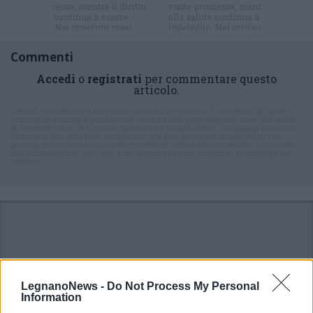
Commenti
Accedi
o
registrati
per commentare questo
articolo.
L'email è richiesta ma non verrà mostrata ai visitatori. Il contenuto di questo
commento esprime il pensiero dell'autore e non rappresenta la linea editoriale
di VareseNews.it, che rimane autonoma e indipendente. I messaggi inclusi nei
commenti non sono testi giornalistici, ma post inviati dai singoli lettori che
possono essere automaticamente pubblicati senza filtro preventivo. I commenti
che includano uno o più link a siti esterni verranno rimossi in automatico dal
sistema.
LegnanoNews -
Do Not Process My Personal
Information