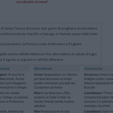
acrobazie circensi”
e di Santa Teresa di Lisieux: due giorni di preghiera al monastero
 confine tra Busto Garolfo e Dairago: in fiamme quasi 4.000 metri
el proprietario: la Polizia Locale di Nerviano e Pogliano
ialla anche nell’Alto Milanese fino alla mattina di sabato 8 luglio
 e 9 agosto a Legnano e nell’Alto Milanese
anese
Rhodense
Varesotto
giore
70 anni fa la
Arese
Sequestrano un 19enne
Sicurezza
Ubriaco la
 Marcinelle. Anche
per farsi procurare la droga:
bottiglia contro i cara
talia Cerro Maggiore
quattro minorenni arrestati dai
58enne legnanese d
morazioni in Belgio
Carabinieri ad Arese
Buscate
ello nel canale
Rho
In via Moscova a Rho
Castellanza
Il “Fran
 a Turbigo, lo salvano
sorgerà un Data Center: la
Schepisi Elevation Qu
Fuoco e Protezione
Giunta Orlandi adotta il piano
concerto a Castellan
attuativo
rassegna JazzAltro
telle, trekking ed
Rho
Realizzazione di una
Castellanza
Dalla F