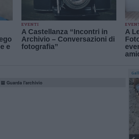
EVENTI
EVEN
A Castellanza “Incontri in
A Le
rego
Archivio – Conversazioni di
Foto
ge e
fotografia”
even
ami
Gal
Guarda l'archivio