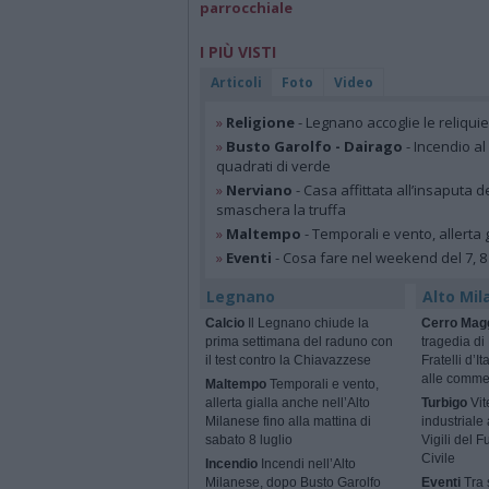
parrocchiale
I PIÙ VISTI
Articoli
Foto
Video
»
Religione
- Legnano accoglie le reliqui
»
Busto Garolfo - Dairago
- Incendio al
quadrati di verde
»
Nerviano
- Casa affittata all’insaputa d
smaschera la truffa
»
Maltempo
- Temporali e vento, allerta g
»
Eventi
- Cosa fare nel weekend del 7, 8
Legnano
Alto Mil
Calcio
Il Legnano chiude la
Cerro Mag
prima settimana del raduno con
tragedia di
il test contro la Chiavazzese
Fratelli d’I
alle comme
Maltempo
Temporali e vento,
allerta gialla anche nell’Alto
Turbigo
Vit
Milanese fino alla mattina di
industriale
sabato 8 luglio
Vigili del 
Civile
Incendio
Incendi nell’Alto
Milanese, dopo Busto Garolfo
Eventi
Tra s