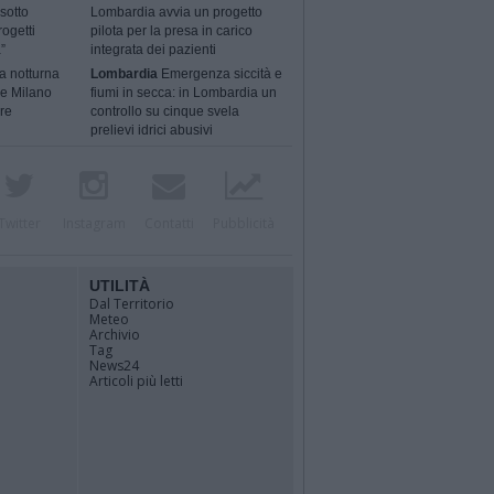
sotto
Lombardia avvia un progetto
rogetti
pilota per la presa in carico
”
integrata dei pazienti
a notturna
Lombardia
Emergenza siccità e
 e Milano
fiumi in secca: in Lombardia un
ere
controllo su cinque svela
prelievi idrici abusivi
Twitter
Instagram
Contatti
Pubblicità
UTILITÀ
Dal Territorio
Meteo
Archivio
Tag
News24
Articoli più letti