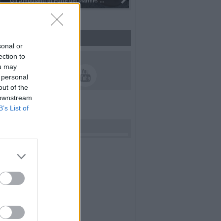
Pulizia del bosco del Rugareto a ...
sonal or
ection to
UICI SUI SOCIAL
ou may
 personal
out of the
 downstream
B’s List of
rdiamo i nostri cari