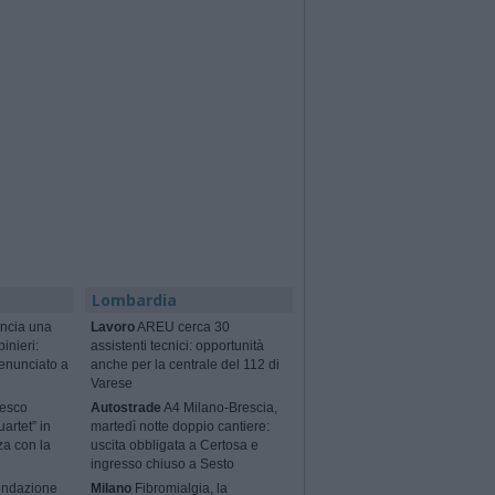
Lombardia
ncia una
Lavoro
AREU cerca 30
binieri:
assistenti tecnici: opportunità
enunciato a
anche per la centrale del 112 di
Varese
cesco
Autostrade
A4 Milano-Brescia,
artet” in
martedì notte doppio cantiere:
za con la
uscita obbligata a Certosa e
ingresso chiuso a Sesto
ondazione
Milano
Fibromialgia, la