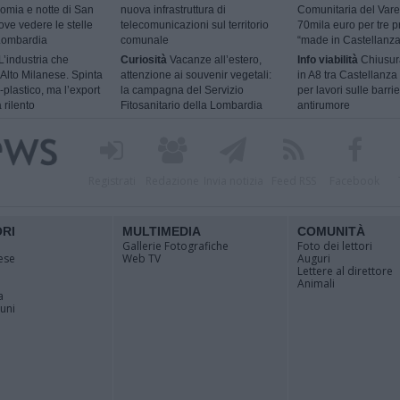
omia e notte di San
nuova infrastruttura di
Comunitaria del Vare
ve vedere le stelle
telecomunicazioni sul territorio
70mila euro per tre p
 Lombardia
comunale
“made in Castellanza
L’industria che
Curiosità
Vacanze all’estero,
Info viabilità
Chiusur
l’Alto Milanese. Spinta
attenzione ai souvenir vegetali:
in A8 tra Castellanza
-plastico, ma l’export
la campagna del Servizio
per lavori sulle barri
 rilento
Fitosanitario della Lombardia
antirumore
Registrati
Redazione
Invia notizia
Feed RSS
Facebook
ORI
MULTIMEDIA
COMUNITÀ
Gallerie Fotografiche
Foto dei lettori
ese
Web TV
Auguri
Lettere al direttore
Animali
a
muni