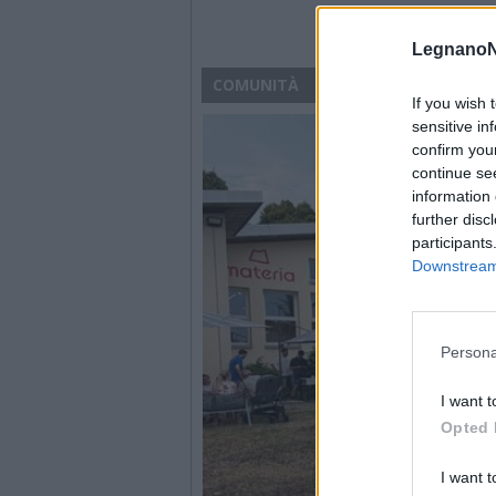
LegnanoN
COMUNITÀ
If you wish 
sensitive in
confirm you
continue se
information 
further disc
participants
Downstream 
Persona
I want t
Opted 
I want t