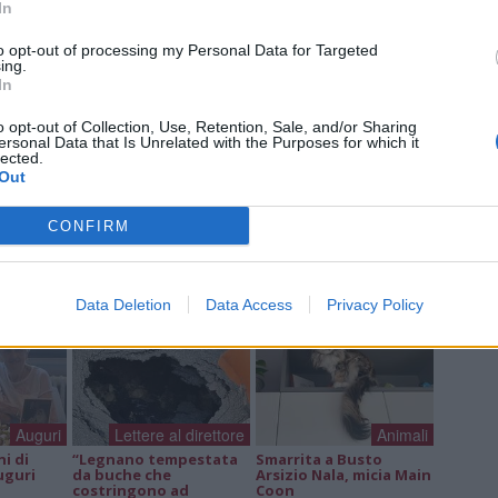
In
to opt-out of processing my Personal Data for Targeted
ing.
In
o opt-out of Collection, Use, Retention, Sale, and/or Sharing
ersonal Data that Is Unrelated with the Purposes for which it
lected.
Out
a non va in ferie: ogni
a per te
CONFIRM
 Castronno propone un appuntamento diverso ogni sera, tra
rsazioni, laboratori creativi, sfide musicali e burraco
Data Deletion
Data Access
Privacy Policy
Auguri
Lettere al direttore
Animali
ni di
“Legnano tempestata
Smarrita a Busto
uguri
da buche che
Arsizio Nala, micia Main
costringono ad
Coon