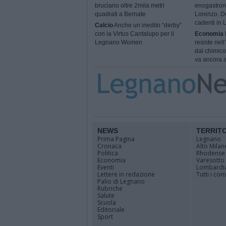
bruciano oltre 2mila metri
enogastron
quadrati a Bernate
Lorenzo. Do
cadenti in
Calcio
Anche un inedito “derby”
con la Virtus Cantalupo per il
Economia
Legnano Women
resiste nel
dal chimico
va ancora a
NEWS
TERRIT
Prima Pagina
Legnano
Cronaca
Alto Milan
Politica
Rhodense
Economia
Varesotto
Eventi
Lombardi
Lettere in redazione
Tutti i co
Palio di Legnano
Rubriche
Salute
Scuola
Editoriale
Sport