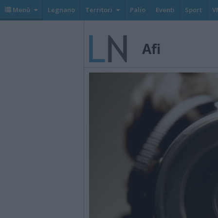
Menù
Legnano
Territori
Palio
Eventi
Sport
V
Afi