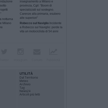
ondazione
insegnamento a Milano e
sotto
provincia, Cgil: “Boom di
rogetti
specializzati sul sostegno.
”
Carenze alla primaria, esubero
alle superiori”
a notturna
 e Milano
Robecco sul Naviglio
Incidente
ere
a Robecco sul Naviglio: perde la
vita un motociclista di 54 anni
Twitter
Instagram
Contatti
Pubblicità
UTILITÀ
Dal Territorio
Meteo
Archivio
Tag
News24
Articoli più letti