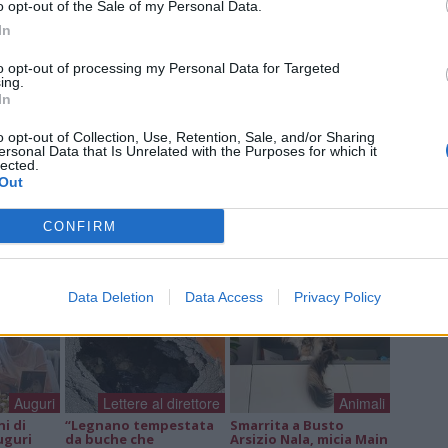
o opt-out of the Sale of my Personal Data.
Luig
Ric
In
ROS
Mari
to opt-out of processing my Personal Data for Targeted
ing.
In
o opt-out of Collection, Use, Retention, Sale, and/or Sharing
ersonal Data that Is Unrelated with the Purposes for which it
lected.
a non va in ferie: ogni
Out
a per te
CONFIRM
 Castronno propone un appuntamento diverso ogni sera, tra
rsazioni, laboratori creativi, sfide musicali e burraco
Data Deletion
Data Access
Privacy Policy
Auguri
Lettere al direttore
Animali
ni di
“Legnano tempestata
Smarrita a Busto
uguri
da buche che
Arsizio Nala, micia Main