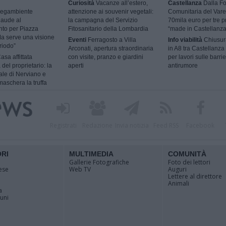
Curiosità
Vacanze all’estero,
Castellanza
Dalla F
egambiente
attenzione ai souvenir vegetali:
Comunitaria del Vare
laude al
la campagna del Servizio
70mila euro per tre p
nto per Piazza
Fitosanitario della Lombardia
“made in Castellanza
a serve una visione
Eventi
Ferragosto a Villa
Info viabilità
Chiusur
riodo”
Arconati, apertura straordinaria
in A8 tra Castellanza
asa affittata
con visite, pranzo e giardini
per lavori sulle barri
 del proprietario: la
aperti
antirumore
ale di Nerviano e
aschera la truffa
Registrati
Redazione
Invia notizia
Feed RSS
Facebook
ORI
MULTIMEDIA
COMUNITÀ
Gallerie Fotografiche
Foto dei lettori
ese
Web TV
Auguri
Lettere al direttore
Animali
a
muni