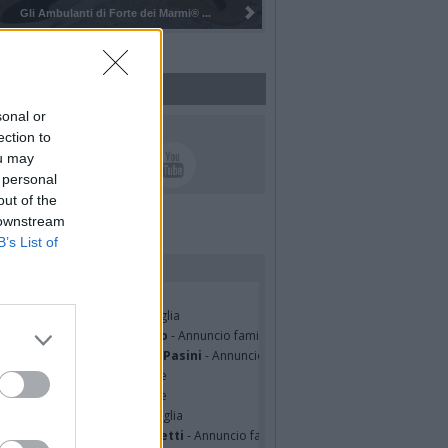
Pulizia del bosco del Rugareto a ...
sonal or
UICI SUI SOCIAL
ection to
ou may
 personal
out of the
 downstream
B’s List of
rdiamo i nostri cari
ian Jasik
- Annuncio famiglia
lle Mazzini
- Annuncio famiglia
sa Squicciarini ved. Greco
- Annuncio famiglia
mentina Martinenghi ved. Pasini
- Annuncio famiglia
cardo Basile
- Partecipazione
hony Napoli
- Partecipazione
hony Napoli
- Annuncio famiglia
nfranco Schieroni Giacometti
- Annuncio famiglia