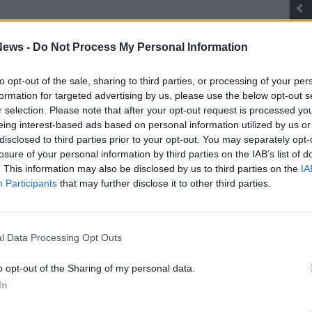
Gli Ambulanti di Forte dei Marmi® ...
ews -
Do Not Process My Personal Information
to opt-out of the sale, sharing to third parties, or processing of your per
SEG
formation for targeted advertising by us, please use the below opt-out s
r selection. Please note that after your opt-out request is processed y
eing interest-based ads based on personal information utilized by us or
disclosed to third parties prior to your opt-out. You may separately opt-
losure of your personal information by third parties on the IAB’s list of
. This information may also be disclosed by us to third parties on the
IA
Participants
that may further disclose it to other third parties.
Rico
Mar
Achi
Tere
l Data Processing Opt Outs
Cle
Ric
o opt-out of the Sharing of my personal data.
Ant
In
Ant
Gia