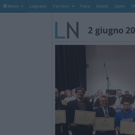
Menù
Legnano
Territori
Palio
Eventi
Sport
V
2 giugno 2