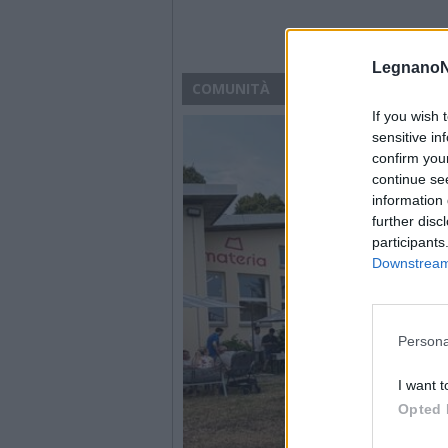
LegnanoN
COMUNITÀ
If you wish 
sensitive in
confirm you
continue se
information 
further disc
participants
Downstream 
Persona
I want t
Opted 