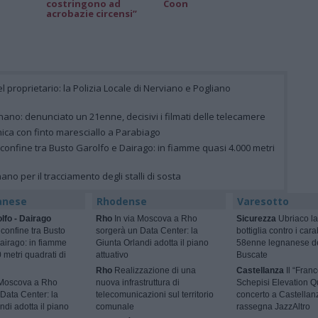
costringono ad
Coon
acrobazie circensi”
el proprietario: la Polizia Locale di Nerviano e Pogliano
ano: denunciato un 21enne, decisivi i filmati delle telecamere
nica con finto maresciallo a Parabiago
 confine tra Busto Garolfo e Dairago: in fiamme quasi 4.000 metri
gnano per il tracciamento degli stalli di sosta
anese
Rhodense
Varesotto
lfo - Dairago
Rho
In via Moscova a Rho
Sicurezza
Ubriaco la
 confine tra Busto
sorgerà un Data Center: la
bottiglia contro i cara
airago: in fiamme
Giunta Orlandi adotta il piano
58enne legnanese d
 metri quadrati di
attuativo
Buscate
Rho
Realizzazione di una
Castellanza
Il “Fran
 Moscova a Rho
nuova infrastruttura di
Schepisi Elevation Qu
Data Center: la
telecomunicazioni sul territorio
concerto a Castellan
ndi adotta il piano
comunale
rassegna JazzAltro