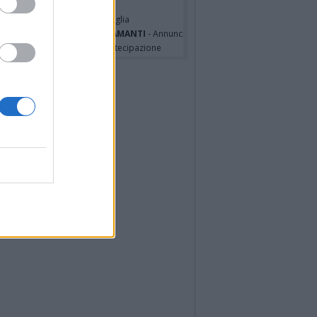
i Codini
- Annuncio famiglia
cardo Basile
- Annuncio famiglia
A MALINVERNO ved. TETTAMANTI
- Annuncio famiglia
a Panisi ved. Bianchi
- Partecipazione