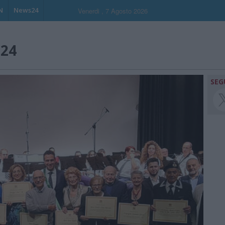
N
News24
Venerdi , 7 Agosto 2026
024
SEG