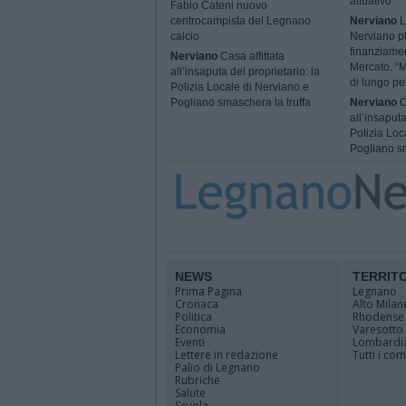
attuativo
Fabio Cateni nuovo
centrocampista del Legnano
Nerviano
L
calcio
Nerviano p
finanziame
Nerviano
Casa affittata
Mercato. “M
all’insaputa del proprietario: la
di lungo pe
Polizia Locale di Nerviano e
Pogliano smaschera la truffa
Nerviano
C
all’insaputa
Polizia Loc
Pogliano sm
NEWS
TERRIT
Prima Pagina
Legnano
Cronaca
Alto Milan
Politica
Rhodense
Economia
Varesotto
Eventi
Lombardi
Lettere in redazione
Tutti i co
Palio di Legnano
Rubriche
Salute
Scuola