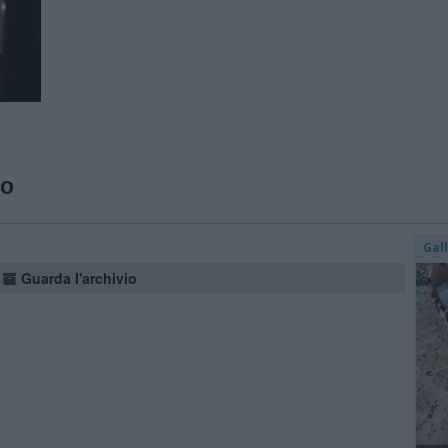
o
co
Gal
Guarda l'archivio