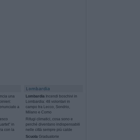
Lombardia
ncia una
Lombardia
Incendi boschivi in
binieri:
Lombardia: 48 volontari in
enunciato a
campo tra Lecco, Sondrio,
Milano e Como
cesco
Rifugi climatici, cosa sono e
artet” in
perché diventano indispensabili
za con la
nelle città sempre più calde
Scuola
Graduatorie