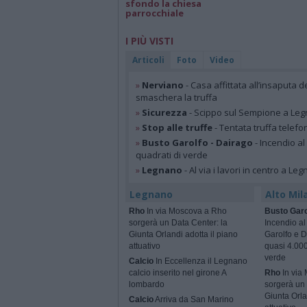
sfondo la chiesa
parrocchiale
I PIÙ VISTI
Articoli
Foto
Video
»
Nerviano
- Casa affittata all’insaputa d
smaschera la truffa
»
Sicurezza
- Scippo sul Sempione a Legn
»
Stop alle truffe
- Tentata truffa telefo
»
Busto Garolfo - Dairago
- Incendio al
quadrati di verde
»
Legnano
- Al via i lavori in centro a Le
Legnano
Alto Mil
Rho
In via Moscova a Rho
Busto Garo
sorgerà un Data Center: la
Incendio al
Giunta Orlandi adotta il piano
Garolfo e D
attuativo
quasi 4.000
verde
Calcio
In Eccellenza il Legnano
calcio inserito nel girone A
Rho
In via
lombardo
sorgerà un 
Giunta Orla
Calcio
Arriva da San Marino