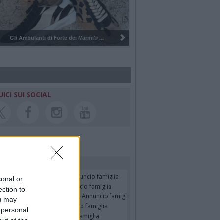
Pulizia del bosco del Rugareto a ...
UICI SUI SOCIAL
rdiamo i nostri cari
faella Russo in Muner
- Annuncio famiglia
sonal or
ano Giudici (Roby)
- Annuncio famiglia
ection to
SELLA BRESCIANI in CADEO
- Annuncio famiglia
ou may
RIELE MASSINISSA
- Annuncio famiglia
 personal
ZO STEFANONI
- Annuncio famiglia