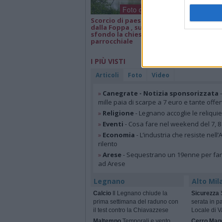
Foto dei lettori
Scorcio di paesaggio
Isa e Lele 50 an
dalla Foppa , sullo
matrimonio, a
sfondo la chiesa
parrocchiale
I PIÙ VISTI
Articoli
Foto
Video
»
Canegrate - Notizia sponsorizzata
-
mille paia di scarpe a 7 euro e tante offer
»
Religione
- Legnano accoglie le reliqui
»
Eventi
- Cosa fare nel weekend del 7, 8
»
Economia
- L’industria che resiste nell
rilento
»
Arese
- Sequestrano un 19enne per farsi
ad Arese
Legnano
Alto Mil
Calcio
Il Legnano chiude la
Sicurezza
S
prima settimana del raduno con
serata in pa
il test contro la Chiavazzese
Locale di 
Maltempo
Temporali e vento,
Cerro Mag