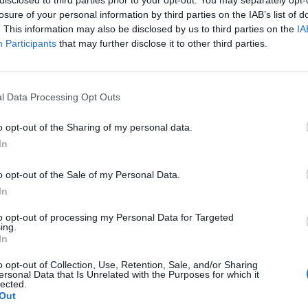
disclosed to third parties prior to your opt-out. You may separately opt-
AGO
losure of your personal information by third parties on the IAB’s list of
Cla
. This information may also be disclosed by us to third parties on the
IA
Edm
Participants
that may further disclose it to other third parties.
Nin
Mari
Alv
Cor
l Data Processing Opt Outs
o opt-out of the Sharing of my personal data.
In
a non va in ferie: ogni
o opt-out of the Sale of my Personal Data.
a per te
In
 Castronno propone un appuntamento diverso ogni sera, tra
to opt-out of processing my Personal Data for Targeted
rsazioni, laboratori creativi, sfide musicali e burraco
ing.
In
o opt-out of Collection, Use, Retention, Sale, and/or Sharing
ersonal Data that Is Unrelated with the Purposes for which it
lected.
Out