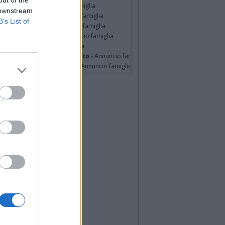
out of the
STINO BOSSI
- Annuncio famiglia
 downstream
udio Dal Medico
- Annuncio famiglia
B’s List of
ondo SPIANTINI
- Annuncio famiglia
o Pasquale Assetti
- Annuncio famiglia
o Pacitti
- Annuncio famiglia
erina Martini ved. Cecconato
- Annuncio famiglia
nelia Masini Ved. Pagani
- Annuncio famiglia