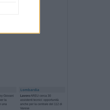
Lombardia
ey Giovani
Lavoro
AREU cerca 30
per la
assistenti tecnici: opportunità
n una
anche per la centrale del 112 di
Varese