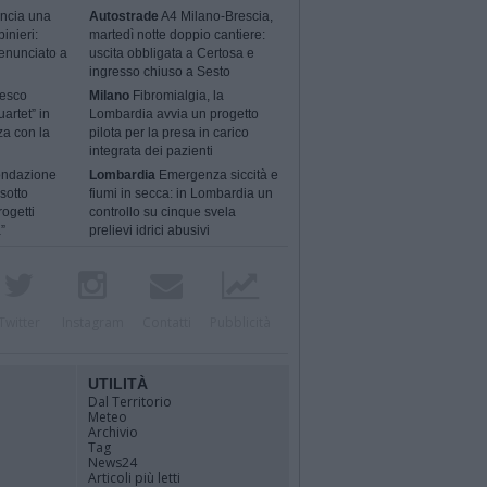
ncia una
Autostrade
A4 Milano-Brescia,
binieri:
martedì notte doppio cantiere:
enunciato a
uscita obbligata a Certosa e
ingresso chiuso a Sesto
cesco
Milano
Fibromialgia, la
artet” in
Lombardia avvia un progetto
za con la
pilota per la presa in carico
integrata dei pazienti
ondazione
Lombardia
Emergenza siccità e
sotto
fiumi in secca: in Lombardia un
rogetti
controllo su cinque svela
”
prelievi idrici abusivi
Twitter
Instagram
Contatti
Pubblicità
UTILITÀ
Dal Territorio
Meteo
Archivio
Tag
News24
Articoli più letti