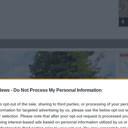
Gli Ambulanti di Forte dei Marmi® ...
SEG
ews -
Do Not Process My Personal Information
Rico
Raf
to opt-out of the sale, sharing to third parties, or processing of your per
Rom
formation for targeted advertising by us, please use the below opt-out s
LUI
r selection. Please note that after your opt-out request is processed y
GAB
eing interest-based ads based on personal information utilized by us or
REN