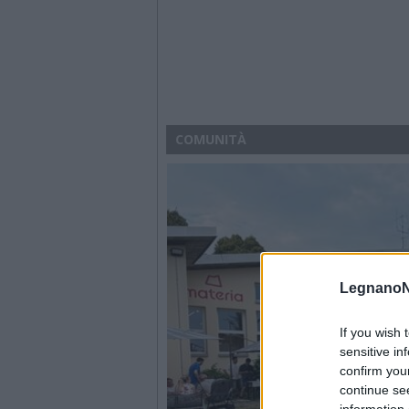
COMUNITÀ
LegnanoN
If you wish 
sensitive in
confirm you
continue se