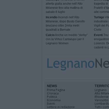
allerta gialla anche nell’Alto
tragedia di
Milanese fino alla mattina di
Fratelli d’I
sabato 8 luglio
alle comme
Incendio
Incendi nell’Alto
Turbigo
Vit
Milanese, dopo Busto Garolfo
industriale
bruciano oltre 2mila metri
Vigili del 
quadrati a Bernate
Civile
Calcio
Anche un inedito “derby”
Eventi
Tra s
con la Virtus Cantalupo per il
enogastron
Legnano Women
Lorenzo. Do
cadenti in
NEWS
TERRIT
Prima Pagina
Legnano
Cronaca
Alto Milan
Politica
Rhodense
Economia
Varesotto
Eventi
Lombardi
Lettere in redazione
Tutti i co