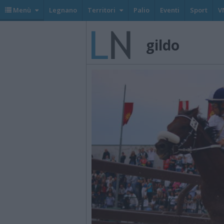
Menù
Legnano
Territori
Palio
Eventi
Sport
V
gildo