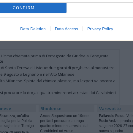
Auguri
Lettere al direttore
Animali
CONFIRM
ni di
“Legnano tempestata
Smarrita a Busto
uguri
da buche che
Arsizio Nala, micia Main
costringono ad
Coon
acrobazie circensi”
Data Deletion
Data Access
Privacy Policy
 Ultima chiamata prima di Ferragosto da Giridea a Canegrate:
te
e di Santa Teresa di Lisieux: due giorni di preghiera al monastero
 e 9 agosto a Legnano e nell’Alto Milanese
’Alto Milanese. Spinta dal chimico-plastico, ma l’export va ancora a
 procurare la droga: quattro minorenni arrestati dai Carabinieri
anese
Rhodense
Varesotto
icurezza, un’altra
Arese
Sequestrano un 19enne
Pallavolo
Futura Voll
ttuglia per la Polizia
per farsi procurare la droga:
Busto Arsizio pronta 
Vanzaghello e Turbigo
quattro minorenni arrestati dai
stagione 2026-27 co
Carabinieri ad Arese
nuova squadra
giore
70 anni fa la