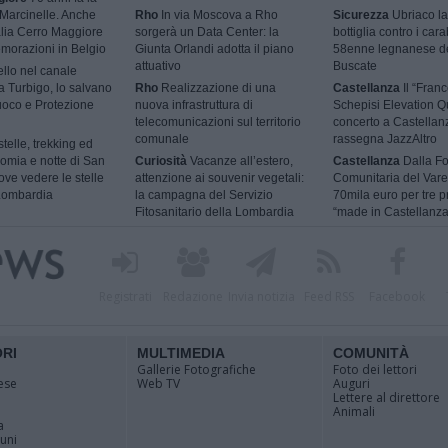
 Marcinelle. Anche
Rho
In via Moscova a Rho
Sicurezza
Ubriaco la
talia Cerro Maggiore
sorgerà un Data Center: la
bottiglia contro i cara
morazioni in Belgio
Giunta Orlandi adotta il piano
58enne legnanese d
attuativo
Buscate
ello nel canale
 a Turbigo, lo salvano
Rho
Realizzazione di una
Castellanza
Il “Fran
Fuoco e Protezione
nuova infrastruttura di
Schepisi Elevation Qu
telecomunicazioni sul territorio
concerto a Castellan
comunale
rassegna JazzAltro
telle, trekking ed
omia e notte di San
Curiosità
Vacanze all’estero,
Castellanza
Dalla F
ve vedere le stelle
attenzione ai souvenir vegetali:
Comunitaria del Vare
 Lombardia
la campagna del Servizio
70mila euro per tre p
Fitosanitario della Lombardia
“made in Castellanza
Registrati
Redazione
Invia notizia
Feed RSS
Facebook
ORI
MULTIMEDIA
COMUNITÀ
Gallerie Fotografiche
Foto dei lettori
ese
Web TV
Auguri
Lettere al direttore
Animali
a
muni