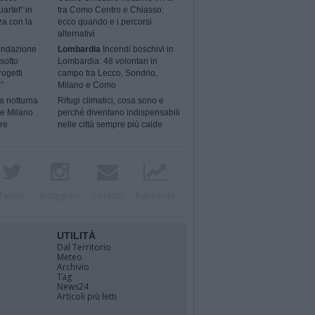
artet” in
tra Como Centro e Chiasso:
za con la
ecco quando e i percorsi
alternativi
ondazione
Lombardia
Incendi boschivi in
sotto
Lombardia: 48 volontari in
rogetti
campo tra Lecco, Sondrio,
”
Milano e Como
a notturna
Rifugi climatici, cosa sono e
 e Milano
perché diventano indispensabili
ere
nelle città sempre più calde
Twitter
Instagram
Contatti
Pubblicità
UTILITÀ
Dal Territorio
Meteo
Archivio
Tag
News24
Articoli più letti