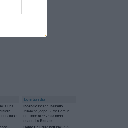
Lombardia
ncia una
Incendio
Incendi nell’Alto
binieri:
Milanese, dopo Busto Garolfo
enunciato a
bruciano oltre 2mila metri
quadrati a Bernate
cesco
Como
Chiusure notturne in A9