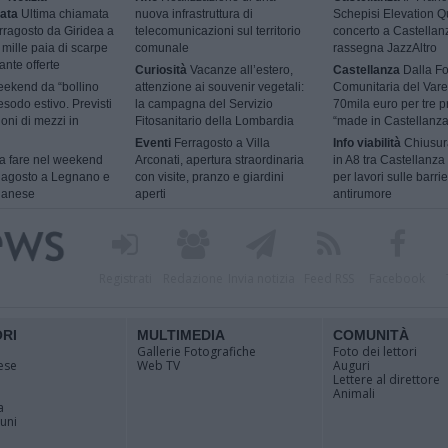
ata
Ultima chiamata
nuova infrastruttura di
Schepisi Elevation Qu
rragosto da Giridea a
telecomunicazioni sul territorio
concerto a Castellan
mille paia di scarpe
comunale
rassegna JazzAltro
ante offerte
Curiosità
Vacanze all’estero,
Castellanza
Dalla F
ekend da “bollino
attenzione ai souvenir vegetali:
Comunitaria del Vare
esodo estivo. Previsti
la campagna del Servizio
70mila euro per tre p
ioni di mezzi in
Fitosanitario della Lombardia
“made in Castellanza
Eventi
Ferragosto a Villa
Info viabilità
Chiusur
 fare nel weekend
Arconati, apertura straordinaria
in A8 tra Castellanza
9 agosto a Legnano e
con visite, pranzo e giardini
per lavori sulle barri
ilanese
aperti
antirumore
Registrati
Redazione
Invia notizia
Feed RSS
Facebook
ORI
MULTIMEDIA
COMUNITÀ
Gallerie Fotografiche
Foto dei lettori
ese
Web TV
Auguri
Lettere al direttore
Animali
a
muni