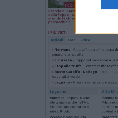
Foto dei lettori
Scorcio di paesaggio
Isa e Lele 50 an
dalla Foppa , sullo
matrimonio, a
sfondo la chiesa
parrocchiale
I PIÙ VISTI
Articoli
Foto
Video
»
Nerviano
- Casa affittata all’insaputa d
smaschera la truffa
»
Sicurezza
- Scippo sul Sempione a Legn
»
Stop alle truffe
- Tentata truffa telefo
»
Busto Garolfo - Dairago
- Incendio al
quadrati di verde
»
Legnano
- Al via i lavori in centro a Le
Legnano
Alto Mil
Maltempo
Temporali e vento,
Incendio
In
allerta gialla anche nell’Alto
Milanese, 
Milanese fino alla mattina di
bruciano ol
sabato 8 luglio
quadrati a 
Incendio
Incendi nell’Alto
Canegrate 