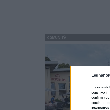
COMUNITÀ
LegnanoN
If you wish 
sensitive in
confirm you
continue se
information 