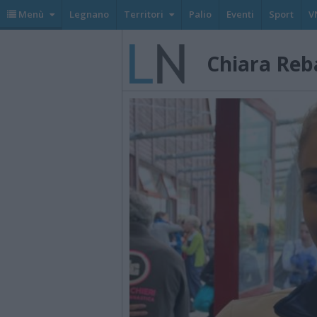
Menù
Legnano
Territori
Palio
Eventi
Sport
V
Chiara Reb