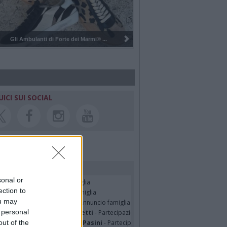
Pulizia del bosco del Rugareto a ...
UICI SUI SOCIAL
rdiamo i nostri cari
sonal or
seppe Fava
- Annuncio famiglia
ection to
TRO MALERBA
- Annuncio famiglia
ou may
tte Pedotti ved. Urbini
- Annuncio famiglia
 personal
nfranco Schieroni Giacometti
- Partecipazione
out of the
mentina Martinenghi ved. Pasini
- Partecipazione