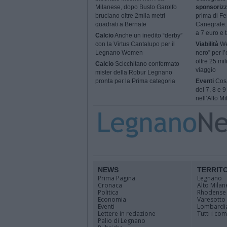
Milanese, dopo Busto Garolfo
sponsorizz
bruciano oltre 2mila metri
prima di Fe
quadrati a Bernate
Canegrate: 
a 7 euro e t
Calcio
Anche un inedito “derby”
con la Virtus Cantalupo per il
Viabilità
We
Legnano Women
nero” per l’
oltre 25 mil
Calcio
Scicchitano confermato
viaggio
mister della Robur Legnano
pronta per la Prima categoria
Eventi
Cosa
del 7, 8 e 
nell’Alto M
NEWS
TERRIT
Prima Pagina
Legnano
Cronaca
Alto Milan
Politica
Rhodense
Economia
Varesotto
Eventi
Lombardi
Lettere in redazione
Tutti i co
Palio di Legnano