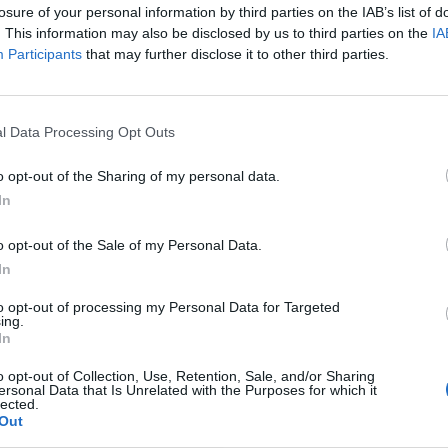
Mar
losure of your personal information by third parties on the IAB’s list of
Achi
. This information may also be disclosed by us to third parties on the
IA
Tere
Participants
that may further disclose it to other third parties.
Cle
Ric
Ant
Ant
l Data Processing Opt Outs
o opt-out of the Sharing of my personal data.
In
a non va in ferie: ogni
o opt-out of the Sale of my Personal Data.
In
a per te
to opt-out of processing my Personal Data for Targeted
 Castronno propone un appuntamento diverso ogni sera, tra
ing.
rsazioni, laboratori creativi, sfide musicali e burraco
In
o opt-out of Collection, Use, Retention, Sale, and/or Sharing
ersonal Data that Is Unrelated with the Purposes for which it
lected.
Out