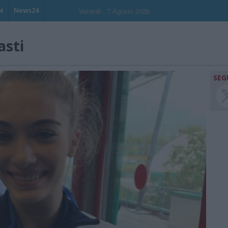
N
News24
Venerdi , 7 Agosto 2026
asti
SEG