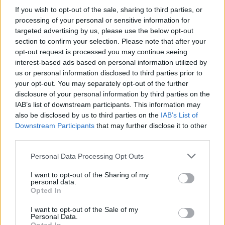
If you wish to opt-out of the sale, sharing to third parties, or
processing of your personal or sensitive information for
targeted advertising by us, please use the below opt-out
Commenti
section to confirm your selection. Please note that after your
Accedi
o
registrati
per commentare questo
opt-out request is processed you may continue seeing
articolo.
interest-based ads based on personal information utilized by
L'email è richiesta ma non verrà mostrata ai visitatori. Il contenuto di questo
us or personal information disclosed to third parties prior to
commento esprime il pensiero dell'autore e non rappresenta la linea editoriale
your opt-out. You may separately opt-out of the further
di VareseNews.it, che rimane autonoma e indipendente. I messaggi inclusi nei
commenti non sono testi giornalistici, ma post inviati dai singoli lettori che
disclosure of your personal information by third parties on the
possono essere automaticamente pubblicati senza filtro preventivo. I commenti
che includano uno o più link a siti esterni verranno rimossi in automatico dal
IAB’s list of downstream participants. This information may
sistema.
also be disclosed by us to third parties on the
IAB’s List of
Downstream Participants
that may further disclose it to other
third parties.
Personal Data Processing Opt Outs
I want to opt-out of the Sharing of my
personal data.
Opted In
I want to opt-out of the Sale of my
Personal Data.