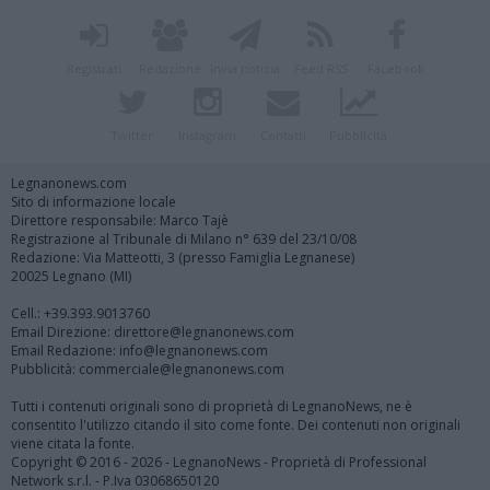
Registrati
Redazione
Invia notizia
Feed RSS
Facebook
Twitter
Instagram
Contatti
Pubblicità
Legnanonews.com
Sito di informazione locale
Direttore responsabile: Marco Tajè
Registrazione al Tribunale di Milano n° 639 del 23/10/08
Redazione: Via Matteotti, 3 (presso Famiglia Legnanese)
20025 Legnano (MI)
Cell.: +39.393.9013760
Email Direzione: direttore@legnanonews.com
Email Redazione: info@legnanonews.com
Pubblicità: commerciale@legnanonews.com
Tutti i contenuti originali sono di proprietà di LegnanoNews, ne è
consentito l'utilizzo citando il sito come fonte. Dei contenuti non originali
viene citata la fonte.
Copyright © 2016 - 2026 - LegnanoNews - Proprietà di Professional
Network s.r.l. - P.Iva 03068650120