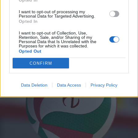
Opted In
I want to opt-out of processing my
Personal Data for Targeted Advertising.
Opted In
I want to opt-out of Collection, Use,
Retention, Sale, and/or Sharing of my
Personal Data that Is Unrelated with the
ALTRE NOTIZIE DI BUSTO ARSIZIO
Purposes for which it was collected.
Opted Out
CONFIRM
Data Deletion
Data Access
Privacy Policy