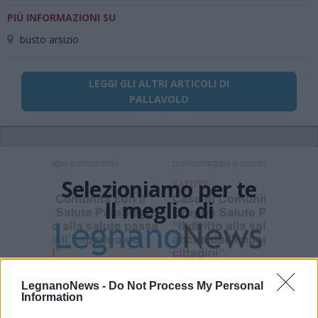
PIÙ INFORMAZIONI SU
busto arsizio
LEGGI GLI ALTRI ARTICOLI DI
PALLAVOLO
Selezioniamo per te
Il meglio di
Iscriviti alla
LegnanoNews -
Do Not Process My Personal
newsletter
Information