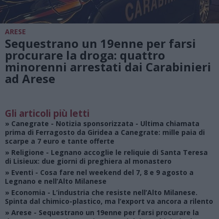
ARESE
Sequestrano un 19enne per farsi
procurare la droga: quattro
minorenni arrestati dai Carabinieri
ad Arese
Gli articoli più letti
»
Canegrate - Notizia sponsorizzata
- Ultima chiamata
prima di Ferragosto da Giridea a Canegrate: mille paia di
scarpe a 7 euro e tante offerte
»
Religione
- Legnano accoglie le reliquie di Santa Teresa
di Lisieux: due giorni di preghiera al monastero
»
Eventi
- Cosa fare nel weekend del 7, 8 e 9 agosto a
Legnano e nell’Alto Milanese
»
Economia
- L’industria che resiste nell’Alto Milanese.
Spinta dal chimico-plastico, ma l’export va ancora a rilento
»
Arese
- Sequestrano un 19enne per farsi procurare la