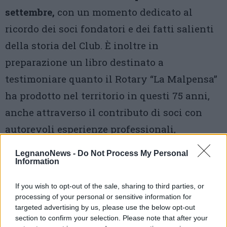
settembre,
con un momento dedicato al
ricordo dei soci fondatori e dei fatti salienti
della storia del Club. È inoltre in
preparazione un libro destinato a
testimoniare quanto il Rotary “La Malpensa”
ha prodotto nel territorio in questi 75 anni,
anche attraverso il contributo di soci con
autorevoli esperienze professionali,
imprenditoriali e pubbliche, tra cui i
l ruolo
LegnanoNews -
Do Not Process My Personal
avuto nella costituzione dell’Università
Information
Carlo Cattaneo – LIUC.
If you wish to opt-out of the sale, sharing to third parties, or
processing of your personal or sensitive information for
Nel concludere la serata, il Club ha espresso
targeted advertising by us, please use the below opt-out
section to confirm your selection. Please note that after your
un sentito ringraziamento all’Ing. Remo