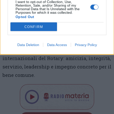
I want to opt-out of Collection, Use,
comunità.
Retention, Sale, and/or Sharing of my
Personal Data that Is Unrelated with the
Purposes for which it was collected.
Rotary Club Busto Gallarate Legnano “La
Opted Out
Malpensa”
CONFIRM
Il Rotary Club La Malpensa promuove
iniziative culturali, sociali, educative e
Data Deletion
Data Access
Privacy Policy
umanitarie, in coerenza con i valori
internazionali del Rotary: amicizia, integrità,
servizio, leadership e impegno concreto per il
bene comune.