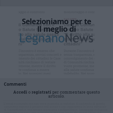
Selezioniamo per te
Il meglio di
Iscriviti alla
newsletter
Commenti
Accedi
o
registrati
per commentare questo
articolo.
L'email è richiesta ma non verrà mostrata ai visitatori. Il contenuto di questo
commento esprime il pensiero dell'autore e non rappresenta la linea editoriale
di VareseNews.it, che rimane autonoma e indipendente. I messaggi inclusi nei
commenti non sono testi giornalistici, ma post inviati dai singoli lettori che