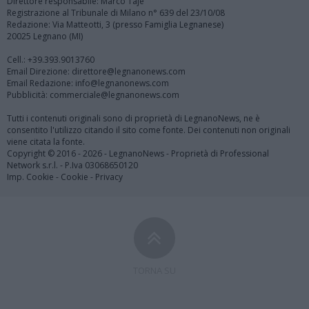
Direttore responsabile: Marco Tajè
Registrazione al Tribunale di Milano n° 639 del 23/10/08
Redazione: Via Matteotti, 3 (presso Famiglia Legnanese)
20025 Legnano (MI)
Cell.: +39.393.9013760
Email Direzione: direttore@legnanonews.com
Email Redazione: info@legnanonews.com
Pubblicità: commerciale@legnanonews.com
Tutti i contenuti originali sono di proprietà di LegnanoNews, ne è
consentito l'utilizzo citando il sito come fonte. Dei contenuti non originali
viene citata la fonte.
Copyright © 2016 - 2026 - LegnanoNews - Proprietà di Professional
Network s.r.l. - P.Iva 03068650120
Imp. Cookie
-
Cookie
-
Privacy
TORNA SU