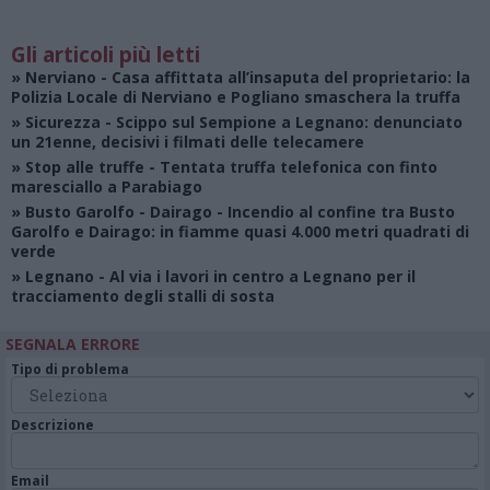
Gli articoli più letti
»
Nerviano
- Casa affittata all’insaputa del proprietario: la
Polizia Locale di Nerviano e Pogliano smaschera la truffa
»
Sicurezza
- Scippo sul Sempione a Legnano: denunciato
un 21enne, decisivi i filmati delle telecamere
»
Stop alle truffe
- Tentata truffa telefonica con finto
maresciallo a Parabiago
»
Busto Garolfo - Dairago
- Incendio al confine tra Busto
Garolfo e Dairago: in fiamme quasi 4.000 metri quadrati di
verde
»
Legnano
- Al via i lavori in centro a Legnano per il
tracciamento degli stalli di sosta
SEGNALA ERRORE
Tipo di problema
Descrizione
Email