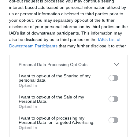
opt-out request is processed you may continue seeing
Mazzetti per l’impegno profuso, per il lavoro
interest-based ads based on personal information utilized by
us or personal information disclosed to third parties prior to
svolto insieme al Consiglio e per i risultati
your opt-out. You may separately opt-out of the further
conseguiti durante l’anno rotariano,
disclosure of your personal information by third parties on the
IAB’s list of downstream participants. This information may
formulando all’Ing. Franco De Bernardi i
also be disclosed by us to third parties on the
IAB’s List of
migliori auguri per una presidenza ricca di
Downstream Participants
that may further disclose it to other
third parties.
soddisfazioni, progetti e nuove occasioni di
Personal Data Processing Opt Outs
servizio.
I want to opt-out of the Sharing of my
Con questo passaggio di consegne, il Rotary
personal data.
Opted In
Club Busto Gallarate Legnano “La Malpensa”
I want to opt-out of the Sale of my
conferma il proprio ruolo di presenza attiva e
Personal Data.
Opted In
significativa nel territorio, capace di
I want to opt-out of processing my
coniugare tradizione, amicizia, cultura,
Personal Data for Targeted Advertising.
Opted In
innovazione e concreta attenzione alla